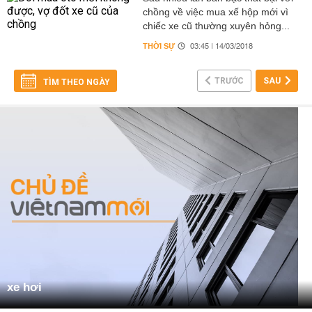
chồng về việc mua xế hộp mới vì
chiếc xe cũ thường xuyên hỏng...
THỜI SỰ
03:45 | 14/03/2018
TRƯỚC
SAU
TÌM THEO NGÀY
xe hơi