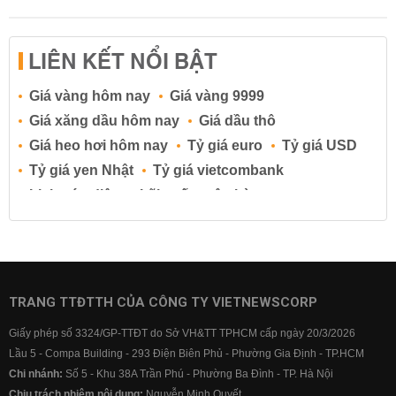
LIÊN KẾT NỔI BẬT
Giá vàng hôm nay
Giá vàng 9999
Giá xăng dầu hôm nay
Giá dầu thô
Giá heo hơi hôm nay
Tỷ giá euro
Tỷ giá USD
Tỷ giá yen Nhật
Tỷ giá vietcombank
Lịch cúp điện
Lãi suất ngân hàng
Lãi suất tiết kiệm
Lãi suất tiền gửi
Lãi suất ngân hàng Agribank
Lãi suất ngân hàng Sacombank
Lãi suất ngân hàng BIDV
TRANG TTĐTTH CỦA CÔNG TY VIETNEWSCORP
Lãi suất ngân hàng Vietinbank
Giấy phép số 3324/GP-TTĐT do Sở VH&TT TPHCM cấp ngày 20/3/2026
Lãi suất ngân hàng Vietcombank
Lầu 5 - Compa Building - 293 Điện Biên Phủ - Phường Gia Định - TP.HCM
Chi nhánh:
Số 5 - Khu 38A Trần Phú - Phường Ba Đình - TP. Hà Nội
Chịu trách nhiệm nội dung:
Nguyễn Minh Quyết