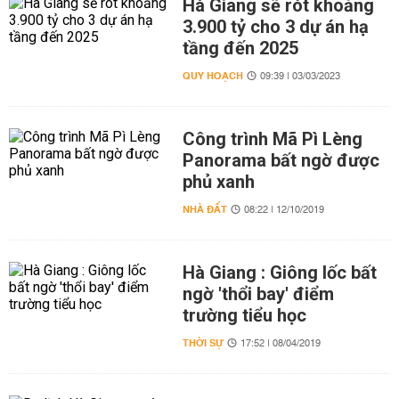
Hà Giang sẽ rót khoảng
3.900 tỷ cho 3 dự án hạ
tầng đến 2025
QUY HOẠCH
09:39 | 03/03/2023
Công trình Mã Pì Lèng
Panorama bất ngờ được
phủ xanh
NHÀ ĐẤT
08:22 | 12/10/2019
Hà Giang : Giông lốc bất
ngờ 'thổi bay' điểm
trường tiểu học
THỜI SỰ
17:52 | 08/04/2019