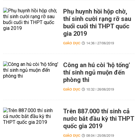
Phụ huynh hồi hộp chờ,
thí sinh cười rạng rỡ sau
buổi cuối thi THPT quốc
gia 2019
GIÁO DỤC
14:36 | 27/06/2019
Công an hú còi 'hộ tống'
thí sinh ngủ muộn đến
phòng thi
GIÁO DỤC
10:32 | 26/06/2019
Trên 887.000 thí sinh cả
nước bắt đầu kỳ thi THPT
quốc gia 2019
GIÁO DỤC
08:04 | 25/06/2019