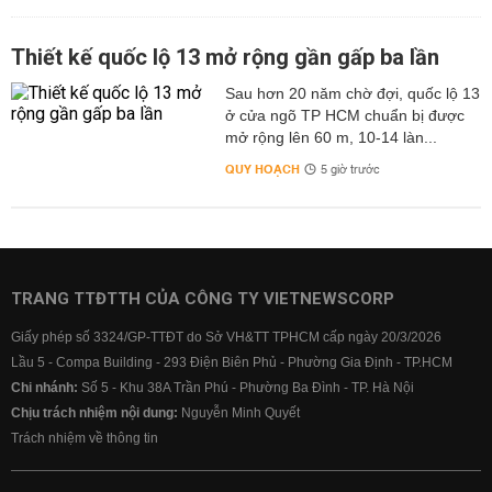
Thiết kế quốc lộ 13 mở rộng gần gấp ba lần
Sau hơn 20 năm chờ đợi, quốc lộ 13
ở cửa ngõ TP HCM chuẩn bị được
mở rộng lên 60 m, 10-14 làn...
QUY HOẠCH
5 giờ trước
TRANG TTĐTTH CỦA CÔNG TY VIETNEWSCORP
Giấy phép số 3324/GP-TTĐT do Sở VH&TT TPHCM cấp ngày 20/3/2026
Lầu 5 - Compa Building - 293 Điện Biên Phủ - Phường Gia Định - TP.HCM
Chi nhánh:
Số 5 - Khu 38A Trần Phú - Phường Ba Đình - TP. Hà Nội
Chịu trách nhiệm nội dung:
Nguyễn Minh Quyết
Trách nhiệm về thông tin