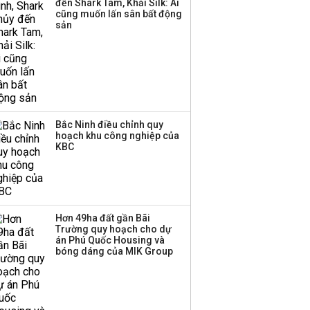
đến Shark Tam, Khải Silk: Ai
hơn 3.600 tỷ, lãi suất
cũng muốn lấn sân bất động
trả lên tới 10%/năm
sản
Bắc Ninh điều chỉnh quy
hoạch khu công nghiệp của
KBC
Hơn 49ha đất gần Bãi
Trường quy hoạch cho dự
án Phú Quốc Housing và
bóng dáng của MIK Group