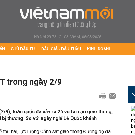
Hà Nội 29.73 °C
|
03:39AM, 06/08/2026
ÁN
CHỦ ĐẦU TƯ
ĐẤU GIÁ - ĐẤU THẦU
KINH DOANH
T trong ngày 2/9
(2/9), toàn quốc đã xảy ra 26 vụ tai nạn giao thông,
i bị thương. So với ngày nghỉ Lễ Quốc khánh
ễ thứ hai, lực lượng Cảnh sát giao thông Đường bộ đã