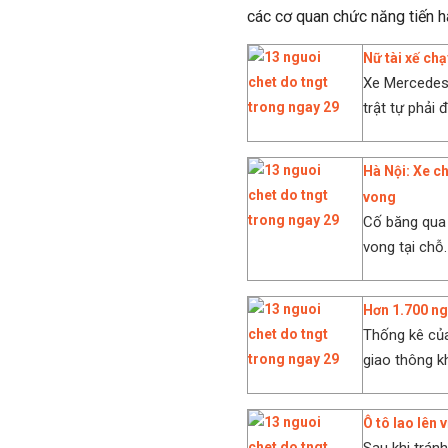
các cơ quan chức năng tiến h
Nữ tài xế ch
Xe Mercedes 
trật tự phải 
Hà Nội: Xe ch
vong
Cố băng qua 
vong tại chỗ.
Hơn 1.700 ng
Thống kê của
giao thông k
Ô tô lao lên 