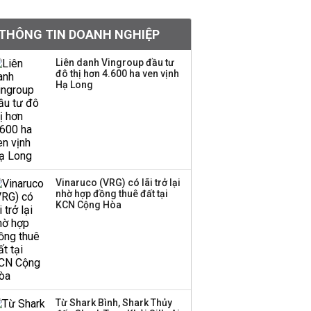
tiền hơn 570 triệu đồng
THÔNG TIN DOANH NGHIỆP
Kinh Bắc dự kiến cho
Liên danh Vingroup đầu tư
thuê tối thiểu 100 ha
đô thị hơn 4.600 ha ven vịnh
Hạ Long
đất công nghiệp trong
nửa cuối năm
Trung Quốc tung đòn
đáp trả, siết xuất khẩu
drone và trừng phạt
doanh nghiệp Mỹ
Vinaruco (VRG) có lãi trở lại
nhờ hợp đồng thuê đất tại
KCN Cộng Hòa
Keppel ký thỏa thuận
bán toàn bộ vốn tại
Empire City, dự kiến thu
về 270 triệu USD
Sacombank phát hành
Từ Shark Bình, Shark Thủy
ba đợt trái phiếu thu về