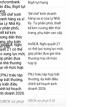
Big4 tụt hạng
'Đế chế’ kinh doanh
hàng xa xỉ của Lý Nhã
Kỳ: Từ phân phối, thiết
kế kim cương đến thời
trang, phụ kiện cao cấp
HoREA: Nghị quyết 21
có thể tạo xung lực mới,
góp phần đưa giá nhà
thương mại về mức
hợp lý
PNJ triệu tập họp bất
thường, dự kiến điều
chỉnh kế hoạch kinh
doanh 2026
UBCK xử phạt 5 tổ
chức, cá nhân, tổng số