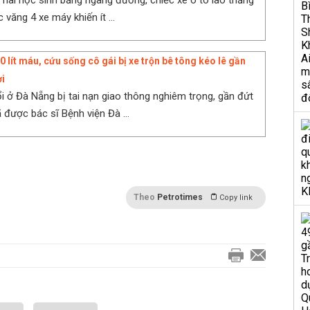
h hai học sinh băng ngang đường, chiếc xe ô tô lao thẳng
c văng 4 xe máy khiến ít ...
 lít máu, cứu sống cô gái bị xe trộn bê tông kéo lê gần
i
ổi ở Đà Nẵng bị tai nạn giao thông nghiêm trọng, gần đứt
 được bác sĩ Bệnh viện Đà ...
Theo
Petrotimes
Copy link