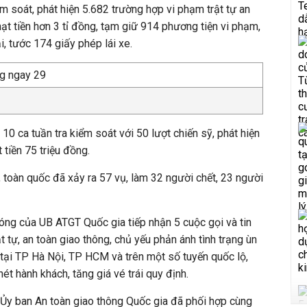
m soát, phát hiện 5.682 trường hợp vi phạm trật tự an
ạt tiền hơn 3 tỉ đồng, tạm giữ 914 phương tiện vi phạm,
i, tước 174 giấy phép lái xe.
0 ca tuần tra kiểm soát với 50 lượt chiến sỹ, phát hiện
tiền 75 triệu đồng.
, toàn quốc đã xảy ra 57 vụ, làm 32 người chết, 23 người
óng của UB ATGT Quốc gia tiếp nhận 5 cuộc gọi và tin
t tự, an toàn giao thông, chủ yếu phản ánh tình trạng ùn
tại TP Hà Nội, TP HCM và trên một số tuyến quốc lộ,
hét hành khách, tăng giá vé trái quy định.
 Ủy ban An toàn giao thông Quốc gia đã phối hợp cùng