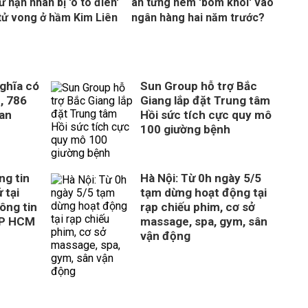
ữ nạn nhân bị 'ô tô điên'
an từng ném 'bom khói' vào
tử vong ở hầm Kim Liên
ngân hàng hai năm trước?
ghĩa có
Sun Group hỗ trợ Bắc
, 786
Giang lắp đặt Trung tâm
uan
Hồi sức tích cực quy mô
100 giường bệnh
ng tin
Hà Nội: Từ 0h ngày 5/5
 tại
tạm dừng hoạt động tại
ông tin
rạp chiếu phim, cơ sở
TP HCM
massage, spa, gym, sân
vận động