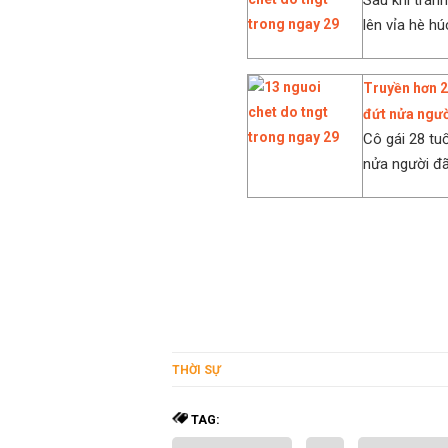
Sau khi trán
lên vỉa hè hú
Truyền hơn 20
đứt nửa ngườ
Cô gái 28 tu
nửa người đã
THỜI SỰ
TAG: