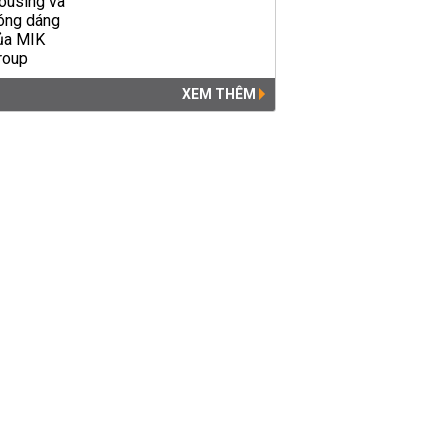
XEM THÊM
Những nắp cống 'ỡm ờ' trên
mặt đường Sài Gòn: Ai chịu
trách nhiệm khi xảy ra tai...
PHÁP LUẬT
14:05 | 06/06/2019
Xe máy đối đầu xe tải, đôi vợ
chồng trẻ tử vong thương
tâm
THỜI SỰ
17:23 | 27/03/2019