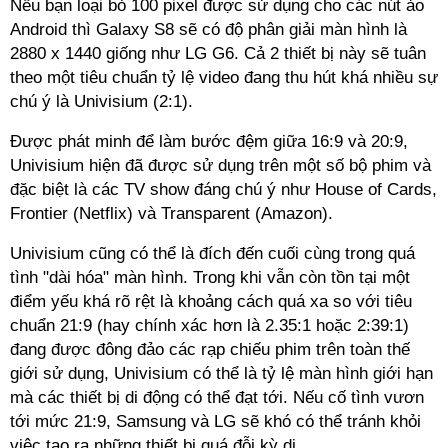
Nếu bạn loại bỏ 100 pixel được sử dụng cho các nút ảo
Android thì Galaxy S8 sẽ có độ phân giải màn hình là
2880 x 1440 giống như LG G6. Cả 2 thiết bị này sẽ tuân
theo một tiêu chuẩn tỷ lệ video đang thu hút khá nhiều sự
chú ý là Univisium (2:1).
Được phát minh để làm bước đệm giữa 16:9 và 20:9,
Univisium hiện đã được sử dụng trên một số bộ phim và
đặc biệt là các TV show đáng chú ý như House of Cards,
Frontier (Netflix) và Transparent (Amazon).
Univisium cũng có thể là đích đến cuối cùng trong quá
tình "dài hóa" màn hình. Trong khi vẫn còn tồn tại một
điểm yếu khá rõ rệt là khoảng cách quá xa so với tiêu
chuẩn 21:9 (hay chính xác hơn là 2.35:1 hoặc 2:39:1)
đang được đông đảo các rạp chiếu phim trên toàn thế
giới sử dụng, Univisium có thể là tỷ lệ màn hình giới hạn
mà các thiết bị di động có thể đạt tới. Nếu cố tình vươn
tới mức 21:9, Samsung và LG sẽ khó có thể tránh khỏi
việc tạo ra những thiết bị quá đỗi kỳ dị.