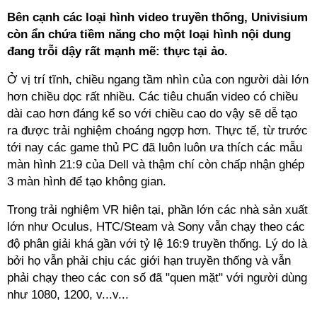
Bên cạnh các loại hình video truyền thống, Univisium
còn ẩn chứa tiềm năng cho một loại hình nội dung
đang trỗi dậy rất mạnh mẽ: thực tại ảo.
Ở vị trí tĩnh, chiều ngang tầm nhìn của con người dài lớn
hơn chiều dọc rất nhiều. Các tiêu chuẩn video có chiều
dài cao hơn đáng kể so với chiều cao do vậy sẽ dễ tạo
ra được trải nghiệm choáng ngợp hơn. Thực tế, từ trước
tới nay các game thủ PC đã luôn luôn ưa thích các mẫu
màn hình 21:9 của Dell và thậm chí còn chấp nhận ghép
3 màn hình để tạo không gian.
Trong trải nghiệm VR hiện tại, phần lớn các nhà sản xuất
lớn như Oculus, HTC/Steam và Sony vẫn chạy theo các
độ phân giải khá gần với tỷ lệ 16:9 truyền thống. Lý do là
bởi họ vẫn phải chịu các giới hạn truyền thống và vẫn
phải chạy theo các con số đã "quen mặt" với người dùng
như 1080, 1200, v...v...