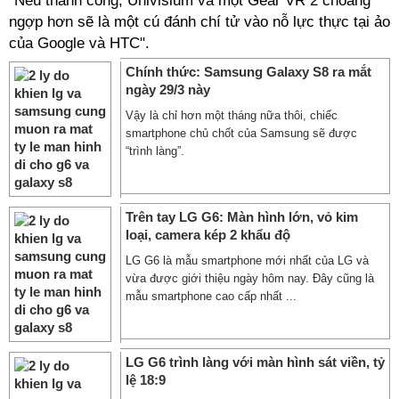
"Nếu thành công, Univisium và một Gear VR 2 choáng
ngợp hơn sẽ là một cú đánh chí tử vào nỗ lực thực tại ảo
của Google và HTC".
Chính thức: Samsung Galaxy S8 ra mắt
ngày 29/3 này
Vậy là chỉ hơn một tháng nữa thôi, chiếc
smartphone chủ chốt của Samsung sẽ được
“trình làng”.
Trên tay LG G6: Màn hình lớn, vỏ kim
loại, camera kép 2 khẩu độ
LG G6 là mẫu smartphone mới nhất của LG và
vừa được giới thiệu ngày hôm nay. Đây cũng là
mẫu smartphone cao cấp nhất ...
LG G6 trình làng với màn hình sát viền, tỷ
lệ 18:9