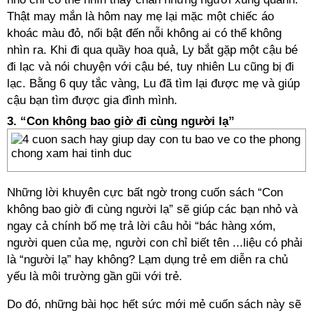
Thật may mắn là hôm nay mẹ lại mặc một chiếc áo
khoác màu đỏ, nổi bật đến nỗi không ai có thể không
nhìn ra. Khi đi qua quầy hoa quả, Ly bắt gặp một cậu bé
đi lạc và nói chuyện với cậu bé, tuy nhiên Lu cũng bị đi
lạc. Bằng 6 quy tắc vàng, Lu đã tìm lại được mẹ và giúp
cậu bạn tìm được gia đình mình.
3. “Con không bao giờ đi cùng người lạ”
Những lời khuyên cực bất ngờ trong cuốn sách “Con
không bao giờ đi cùng người lạ” sẽ giúp các bạn nhỏ và
ngay cả chính bố mẹ trả lời câu hỏi “bác hàng xóm,
người quen của mẹ, người con chỉ biết tên ...liệu có phải
là “người lạ” hay không? Lạm dụng trẻ em diễn ra chủ
yếu là môi trường gần gũi với trẻ.
Do đó, những bài học hết sức mới mẻ cuốn sách này sẽ