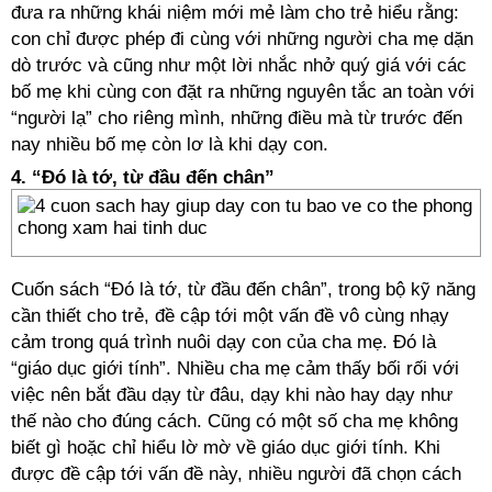
đưa ra những khái niệm mới mẻ làm cho trẻ hiểu rằng:
con chỉ được phép đi cùng với những người cha mẹ dặn
dò trước và cũng như một lời nhắc nhở quý giá với các
bố mẹ khi cùng con đặt ra những nguyên tắc an toàn với
“người lạ” cho riêng mình, những điều mà từ trước đến
nay nhiều bố mẹ còn lơ là khi dạy con.
4. “Đó là tớ, từ đầu đến chân”
Cuốn sách “Đó là tớ, từ đầu đến chân”, trong bộ kỹ năng
cần thiết cho trẻ, đề cập tới một vấn đề vô cùng nhạy
cảm trong quá trình nuôi dạy con của cha mẹ. Đó là
“giáo dục giới tính”. Nhiều cha mẹ cảm thấy bối rối với
việc nên bắt đầu dạy từ đâu, dạy khi nào hay dạy như
thế nào cho đúng cách. Cũng có một số cha mẹ không
biết gì hoặc chỉ hiểu lờ mờ về giáo dục giới tính. Khi
được đề cập tới vấn đề này, nhiều người đã chọn cách