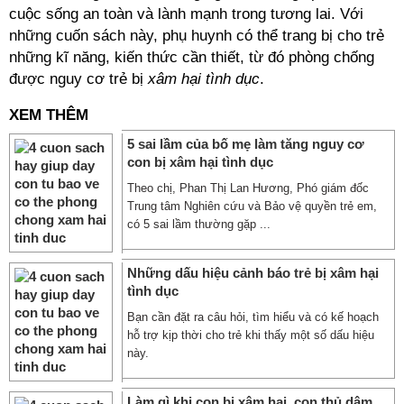
cuộc sống an toàn và lành mạnh trong tương lai. Với
những cuốn sách này, phụ huynh có thể trang bị cho trẻ
những kĩ năng, kiến thức cần thiết, từ đó phòng chống
được nguy cơ trẻ bị
xâm hại tình dục
.
XEM THÊM
5 sai lầm của bố mẹ làm tăng nguy cơ
con bị xâm hại tình dục
Theo chị, Phan Thị Lan Hương, Phó giám đốc
Trung tâm Nghiên cứu và Bảo vệ quyền trẻ em,
có 5 sai lầm thường gặp ...
Những dấu hiệu cảnh báo trẻ bị xâm hại
tình dục
Bạn cần đặt ra câu hỏi, tìm hiểu và có kế hoạch
hỗ trợ kịp thời cho trẻ khi thấy một số dấu hiệu
này.
Làm gì khi con bị xâm hại, con thủ dâm,