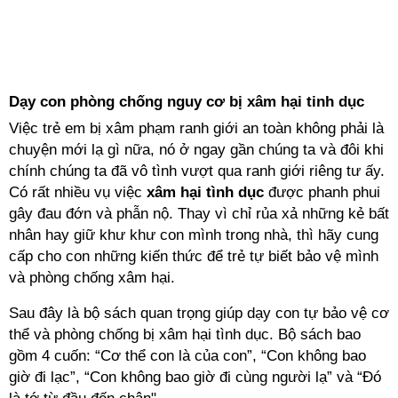
Dạy con phòng chống nguy cơ bị xâm hại tinh dục
Việc trẻ em bị xâm phạm ranh giới an toàn không phải là
chuyện mới lạ gì nữa, nó ở ngay gần chúng ta và đôi khi
chính chúng ta đã vô tình vượt qua ranh giới riêng tư ấy.
Có rất nhiều vụ việc
xâm hại tình dục
được phanh phui
gây đau đớn và phẫn nộ. Thay vì chỉ rủa xả những kẻ bất
nhân hay giữ khư khư con mình trong nhà, thì hãy cung
cấp cho con những kiến thức để trẻ tự biết bảo vệ mình
và phòng chống xâm hại.
Sau đây là bộ sách quan trọng giúp dạy con tự bảo vệ cơ
thể và phòng chống bị xâm hại tình dục. Bộ sách bao
gồm 4 cuốn: “Cơ thể con là của con”, “Con không bao
giờ đi lạc”, “Con không bao giờ đi cùng người lạ” và “Đó