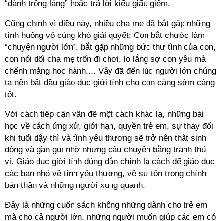
“đánh trống lảng” hoặc trả lời kiểu giấu giếm.
Cũng chính vì điều này, nhiều cha mẹ đã bắt gặp những
tình huống vô cùng khó giải quyết: Con bắt chước làm
“chuyện người lớn”, bắt gặp những bức thư tình của con,
con nói dối cha mẹ trốn đi chơi, lo lắng sợ con yêu mà
chểnh mảng học hành,... Vậy đã đến lúc người lớn chúng
ta nên bắt đầu giáo dục giới tính cho con càng sớm càng
tốt.
Với cách tiếp cận vấn đề một cách khác lạ, những bài
học về cách ứng xử, giới hạn, quyền trẻ em, sự thay đổi
khi tuổi dậy thì và tình yêu thương sẽ trở nên thật sinh
động và gần gũi nhờ những câu chuyện bằng tranh thú
vị. Giáo dục giới tính đúng đắn chính là cách để giáo dục
các bạn nhỏ về tình yêu thương, về sự tôn trọng chính
bản thân và những người xung quanh.
Đây là những cuốn sách không những dành cho trẻ em
mà cho cả người lớn, những người muốn giúp các em có