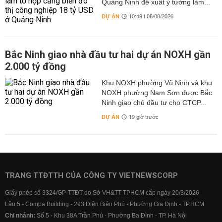
Quảng Ninh đề xuất ý tưởng làm...
DỰ ÁN
10:49 | 08/08/2026
Bắc Ninh giao nhà đầu tư hai dự án NOXH gần
2.000 tỷ đồng
Khu NOXH phường Vũ Ninh và khu
NOXH phường Nam Sơn được Bắc
Ninh giao chủ đầu tư cho CTCP...
DỰ ÁN
19 giờ trước
TRANG TTĐTTH CỦA CÔNG TY VIETNEWSCORP
Giấy phép số 3324/GP-TTĐT do Sở VH&TT TPHCM cấp ngày 20/3/2026
Lầu 5 - Compa Building - 293 Điện Biên Phủ - Phường Gia Định - TP.HCM
Chi nhánh:
Số 5 - Khu 38A Trần Phú - Phường Ba Đình - TP. Hà Nội