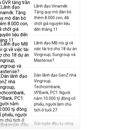
Lãnh đạo Vinamilk:
Tăng quy mô đàn bò
thêm 8.000 con, đã
chốt giá nguyên liệu
đến tháng 11
Lãnh đạo MB nói gì về
việc tài trợ cho 18 dự án
Vingroup, Sungroup và
Masterise?
Dàn lãnh đạo GenZ nhà
Vingroup,
Techcombank,
VPBank, PC1: Người
nắm 10.000 tỷ đồng cổ
phiếu, người làm chủ
tịch ở tuổi 27
Giải ngân đầu tư công
quý III: Khi các siêu dự