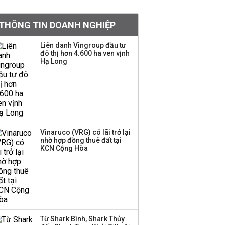
án áp sát 'vạch đích'
THÔNG TIN DOANH NGHIỆP
Việt Nam muốn phát
Liên danh Vingroup đầu tư
đô thị hơn 4.600 ha ven vịnh
triển quỹ hưu trí: Từ tiết
Hạ Long
kiệm gia đình thành
nguồn cấp vốn dài hạn
và kinh nghiệm từ
Malaysia
Công ty con của HAGL
chốt ngày IPO gần 19
Vinaruco (VRG) có lãi trở lại
triệu cp với giá gấp hơn
nhờ hợp đồng thuê đất tại
KCN Cộng Hòa
4 lần cổ phiếu HAG
Quy mô quỹ PYN Elite
giảm hơn 2.100 tỷ đồng
sau tháng 7 ‘tồi tệ’
Từ Shark Bình, Shark Thủy