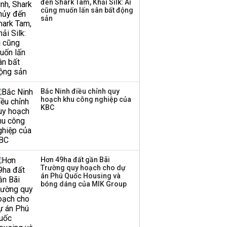
đến Shark Tam, Khải Silk: Ai
Thành viên HĐQT
cũng muốn lấn sân bất động
VPBankS xin từ nhiệm
sản
Bắc Ninh điều chỉnh quy
hoạch khu công nghiệp của
KBC
Hơn 49ha đất gần Bãi
Trường quy hoạch cho dự
án Phú Quốc Housing và
bóng dáng của MIK Group