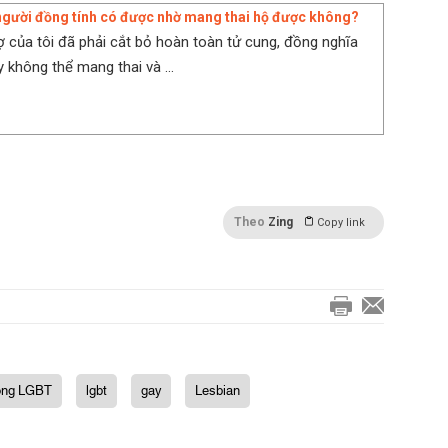
người đồng tính có được nhờ mang thai hộ được không?
vợ của tôi đã phải cắt bỏ hoàn toàn tử cung, đồng nghĩa
y không thể mang thai và ...
Theo
Zing
Copy link
ồng LGBT
lgbt
gay
Lesbian