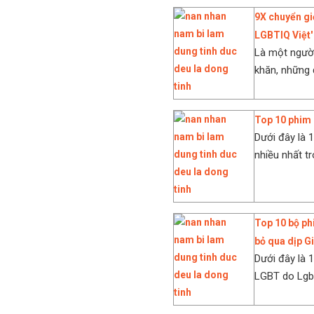
9X chuyển gi
LGBTIQ Việt'
Là một người
khăn, những 
Top 10 phim 
Dưới đây là 
nhiều nhất t
Top 10 bộ ph
bỏ qua dịp G
Dưới đây là 
LGBT do Lgbt