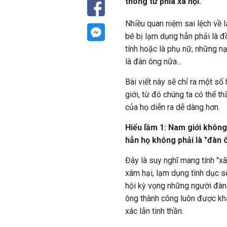
thông từ phía xã hội.
Nhiều quan niệm sai lệch về 
bé bị lạm dụng hẳn phải là đ
tính hoặc là phụ nữ, những n
là đàn ông nữa...
Bài viết này sẽ chỉ ra một s
giới, từ đó chúng ta có thể t
của họ diễn ra dễ dàng hơn.
Hiểu lầm 1: Nam giới không 
hẳn họ không phải là "đàn 
Đây là suy nghĩ mang tính "x
xâm hại, lạm dụng tình dục sẽ
hội kỳ vọng những người đàn
ông thành công luôn được kh
xác lẫn tinh thần.