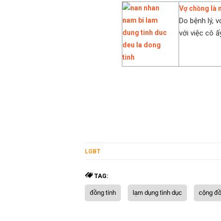
Vợ chồng là 
Do bệnh lý, 
với việc cô ấ
LGBT
TAG:
đồng tính
lạm dụng tình dục
cộng đ