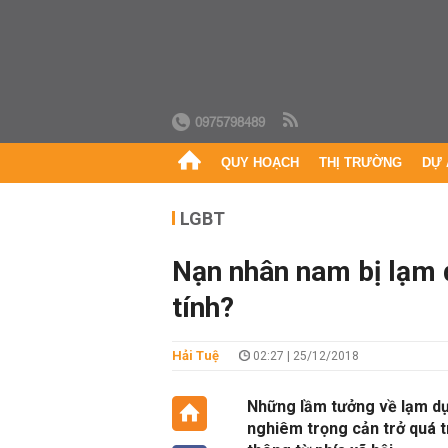
0975798489
QUY HOẠCH
THỊ TRƯỜNG
DỰ 
LGBT
Nạn nhân nam bị lạm 
tính?
Hải Tuệ
02:27 | 25/12/2018
Những lầm tưởng về lạm dụn
nghiêm trọng cản trở quá 