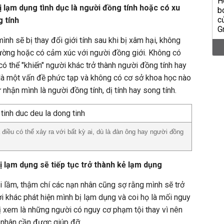
ị lạm dụng tình dục là người đồng tính hoặc có xu
 tính
ình sẽ bị thay đổi giới tính sau khi bị xâm hại, không
hường hoặc có cảm xúc với người đồng giới. Không có
ó thể "khiến" người khác trở thành người đồng tính hay
c là một vấn đề phức tạp và không có cơ sở khoa học nào
 nhận mình là người đồng tính, dị tính hay song tính.
điều có thể xảy ra với bất kỳ ai, dù là đàn ông hay người đồng
ị lạm dụng sẽ tiếp tục trở thành kẻ lạm dụng
i lầm, thậm chí các nạn nhân cũng sợ rằng mình sẽ trở
 khác phát hiện mình bị lạm dụng và coi họ là mối nguy
ị xem là những người có nguy cơ phạm tội thay vì nên
 nhân cần được giúp đỡ.