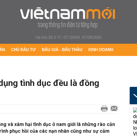
Hà Nội 28.5 °C
|
07:52AM, 07/08/2026
ÁN
CHỦ ĐẦU TƯ
ĐẤU GIÁ - ĐẤU THẦU
KINH DOANH
dụng tình dục đều là đồng
g và xâm hại tình dục ở nam giới là những rào cản
trình phục hồi của các nạn nhân cũng như sự cảm