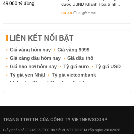
được UBND Khánh Hòa trình...
DỰ ÁN
22 giờ trước
LIÊN KẾT NỔI BẬT
Giá vàng hôm nay
Giá vàng 9999
Giá xăng dầu hôm nay
Giá dầu thô
Giá heo hơi hôm nay
Tỷ giá euro
Tỷ giá USD
Tỷ giá yen Nhật
Tỷ giá vietcombank
Lịch cúp điện
Lãi suất ngân hàng
Lãi suất tiết kiệm
Lãi suất tiền gửi
Lãi suất ngân hàng Agribank
Lãi suất ngân hàng Sacombank
Lãi suất ngân hàng BIDV
TRANG TTĐTTH CỦA CÔNG TY VIETNEWSCORP
Lãi suất ngân hàng Vietinbank
Giấy phép số 3324/GP-TTĐT do Sở VH&TT TPHCM cấp ngày 20/3/2026
Lãi suất ngân hàng Vietcombank