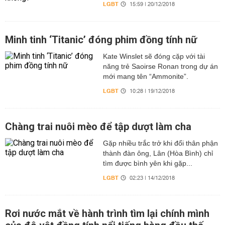
LGBT
15:59 | 20/12/2018
Minh tinh ‘Titanic’ đóng phim đồng tính nữ
Kate Winslet sẽ đóng cặp với tài
năng trẻ Saoirse Ronan trong dự án
mới mang tên “Ammonite”.
LGBT
10:28 | 19/12/2018
Chàng trai nuôi mèo để tập dượt làm cha
Gặp nhiều trắc trở khi đổi thân phận
thành đàn ông, Lân (Hòa Bình) chỉ
tìm được bình yên khi gặp...
LGBT
02:23 | 14/12/2018
Rơi nước mắt về hành trình tìm lại chính mình