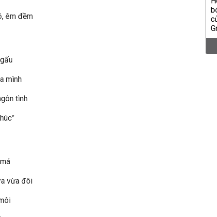
ó, êm đềm
 gấu
a mình
gôn tình
phúc”
 má
a vừa đôi
 môi