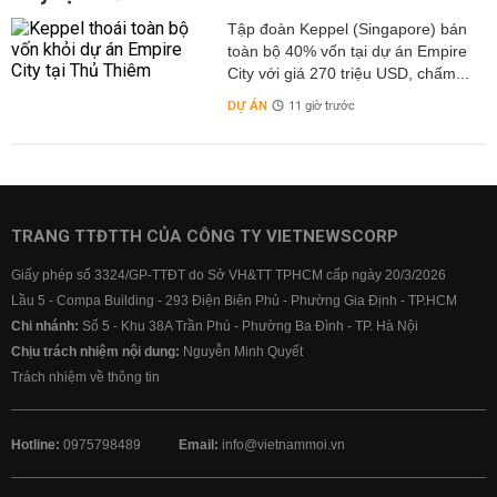
Tập đoàn Keppel (Singapore) bán
toàn bộ 40% vốn tại dự án Empire
City với giá 270 triệu USD, chấm...
DỰ ÁN
11 giờ trước
TRANG TTĐTTH CỦA CÔNG TY VIETNEWSCORP
Giấy phép số 3324/GP-TTĐT do Sở VH&TT TPHCM cấp ngày 20/3/2026
Lầu 5 - Compa Building - 293 Điện Biên Phủ - Phường Gia Định - TP.HCM
Chi nhánh:
Số 5 - Khu 38A Trần Phú - Phường Ba Đình - TP. Hà Nội
Chịu trách nhiệm nội dung:
Nguyễn Minh Quyết
Trách nhiệm về thông tin
Hotline:
0975798489
Email:
info@vietnammoi.vn