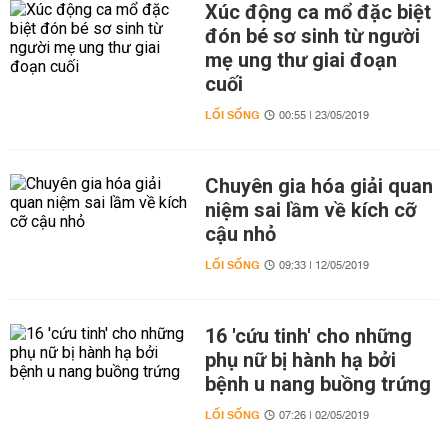
Xúc động ca mổ đặc biệt
đón bé sơ sinh từ người
mẹ ung thư giai đoạn
cuối
LỐI SỐNG
00:55 | 23/05/2019
Chuyên gia hóa giải quan
niệm sai lầm về kích cỡ
cậu nhỏ
LỐI SỐNG
09:33 | 12/05/2019
16 'cứu tinh' cho những
phụ nữ bị hành hạ bởi
bệnh u nang buồng trứng
LỐI SỐNG
07:26 | 02/05/2019