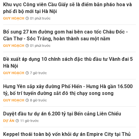
Khu vực Công viên Cầu Giấy sẽ là điểm bắn pháo hoa và
phố đi bộ mới tại Hà Nội
QUY HOẠCH
01 phút trước
Bổ sung 27 km đường gom hai bên cao tốc Châu Đốc -
Cần Thơ - Sóc Trăng, hoàn thành sau một năm
QUY HOẠCH
01 phút trước
Đề xuất áp dụng 10 chính sách đặc thù đầu tư Vành đai 5
Hà Nội
QUY HOẠCH
7 giờ trước
Hưng Yên sắp xây đường Phố Hiến - Hưng Hà gần 16.500
tỷ, bố trí tuyến đường sắt đô thị chạy song song
QUY HOẠCH
8 giờ trước
Duyệt đầu tư dự án 6.200 tỷ tại Bến cảng Liên Chiểu
DỰ ÁN
11 giờ trước
Keppel thoái toàn bộ vốn khỏi dự án Empire City tại Thủ