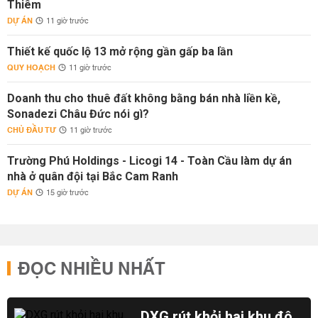
Thiêm
DỰ ÁN
11 giờ trước
Thiết kế quốc lộ 13 mở rộng gần gấp ba lần
QUY HOẠCH
11 giờ trước
Doanh thu cho thuê đất không bằng bán nhà liền kề,
Sonadezi Châu Đức nói gì?
CHỦ ĐẦU TƯ
11 giờ trước
Trường Phú Holdings - Licogi 14 - Toàn Cầu làm dự án
nhà ở quân đội tại Bắc Cam Ranh
DỰ ÁN
15 giờ trước
ĐỌC NHIỀU NHẤT
DXG rút khỏi hai khu đô