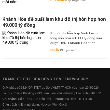
QUY HOẠCH
16 giờ trước
Khánh Hòa đề xuất làm khu đô thị hỗn hợp hơn
49.000 tỷ đồng
Khu đô thị hỗn hợp Vĩnh Lương,
tổng vốn hơn 49.000 tỷ đồng vừa
được UBND Khánh Hòa trình...
DỰ ÁN
8 giờ trước
TRANG TTĐTTH CỦA CÔNG TY VIETNEWSCORP
Giấy phép số 3324/GP-TTĐT do Sở VH&TT TPHCM cấp ngày 20/3/2026
Lầu 5 - Compa Building - 293 Điện Biên Phủ - Phường Gia Định - TP.HCM
Chi nhánh:
Số 5 - Khu 38A Trần Phú - Phường Ba Đình - TP. Hà Nội
Chịu trách nhiệm nội dung:
Nguyễn Minh Quyết