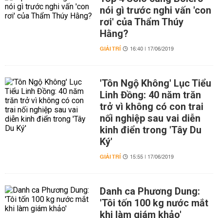
nói gì trước nghi vấn 'con
rơi' của Thẩm Thúy
Hằng?
GIẢI TRÍ
16:40 | 17/06/2019
'Tôn Ngộ Không' Lục Tiểu
Linh Đồng: 40 năm trăn
trở vì không có con trai
nối nghiệp sau vai diễn
kinh điển trong 'Tây Du
Ký'
GIẢI TRÍ
15:55 | 17/06/2019
Danh ca Phương Dung:
'Tôi tốn 100 kg nước mắt
khi làm giám khảo'