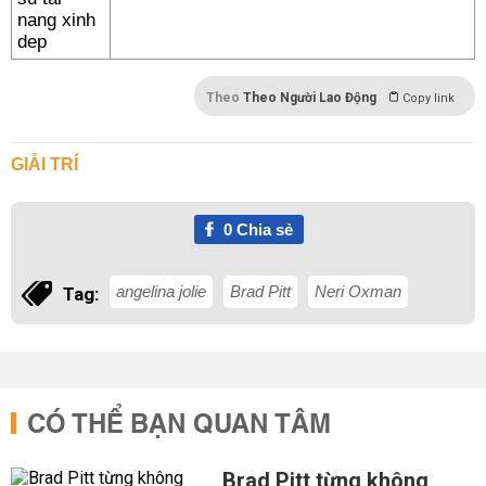
Theo
Theo Người Lao Động
Copy link
GIẢI TRÍ
0
Chia sẻ
angelina jolie
Brad Pitt
Neri Oxman
Tag:
CÓ THỂ BẠN QUAN TÂM
Brad Pitt từng không