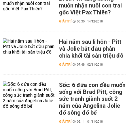
muốn nhận nuôi con trai
gốc Việt Pax Thiên?
GIẢI TRÍ
08:30 | 14/12/2018
Hai năm sau li hôn - Pitt
và Jolie bắt đầu phân
chia khối tài sản triệu đô
GIẢI TRÍ
07:48 | 02/11/2018
Sốc: 6 đứa con đều muốn
sống với Brad Pitt, công
sức tranh giành suốt 2
năm của Angelina Jolie
đổ sông đổ bể
GIẢI TRÍ
03:11 | 01/11/2018