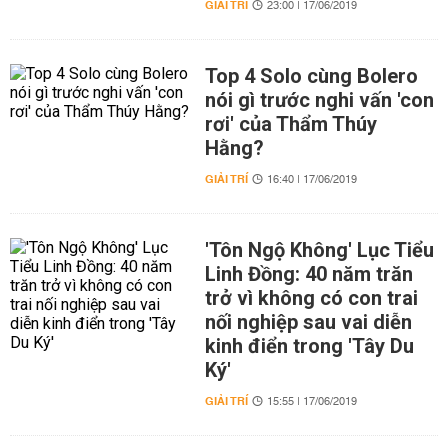
GIẢI TRÍ
23:00 | 17/06/2019
Top 4 Solo cùng Bolero
nói gì trước nghi vấn 'con
rơi' của Thẩm Thúy
Hằng?
GIẢI TRÍ
16:40 | 17/06/2019
'Tôn Ngộ Không' Lục Tiểu
Linh Đồng: 40 năm trăn
trở vì không có con trai
nối nghiệp sau vai diễn
kinh điển trong 'Tây Du
Ký'
GIẢI TRÍ
15:55 | 17/06/2019