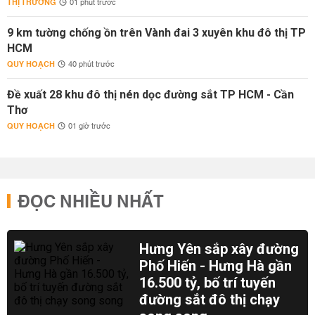
THỊ TRƯỜNG
01 phút trước
9 km tường chống ồn trên Vành đai 3 xuyên khu đô thị TP
HCM
QUY HOẠCH
40 phút trước
Đề xuất 28 khu đô thị nén dọc đường sắt TP HCM - Cần
Thơ
QUY HOẠCH
01 giờ trước
ĐỌC NHIỀU NHẤT
Hưng Yên sắp xây đường
Phố Hiến - Hưng Hà gần
16.500 tỷ, bố trí tuyến
đường sắt đô thị chạy