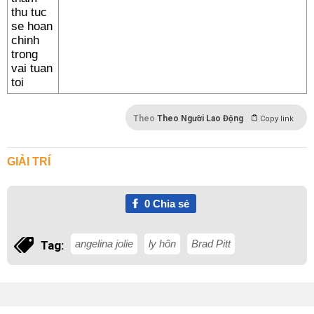
Theo
Theo Người Lao Động
Copy link
GIẢI TRÍ
0
Chia sẻ
angelina jolie
ly hôn
Brad Pitt
Tag: