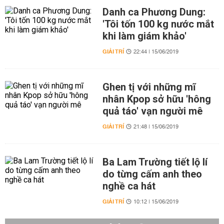
Danh ca Phương Dung:
'Tôi tốn 100 kg nước mắt
khi làm giám khảo'
GIẢI TRÍ
22:44 | 15/06/2019
Ghen tị với những mĩ
nhân Kpop sở hữu 'hông
quả táo' vạn người mê
GIẢI TRÍ
21:48 | 15/06/2019
Ba Lam Trường tiết lộ lí
do từng cấm anh theo
nghề ca hát
GIẢI TRÍ
10:12 | 15/06/2019