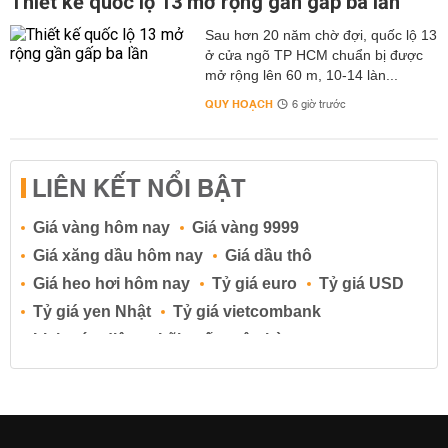
Thiết kế quốc lộ 13 mở rộng gần gấp ba lần
Sau hơn 20 năm chờ đợi, quốc lộ 13
ở cửa ngõ TP HCM chuẩn bị được
mở rộng lên 60 m, 10-14 làn...
QUY HOẠCH
6 giờ trước
LIÊN KẾT NỔI BẬT
Giá vàng hôm nay
Giá vàng 9999
Giá xăng dầu hôm nay
Giá dầu thô
Giá heo hơi hôm nay
Tỷ giá euro
Tỷ giá USD
Tỷ giá yen Nhật
Tỷ giá vietcombank
Lịch cúp điện
Lãi suất ngân hàng
Lãi suất tiết kiệm
Lãi suất tiền gửi
Lãi suất ngân hàng Agribank
Lãi suất ngân hàng Sacombank