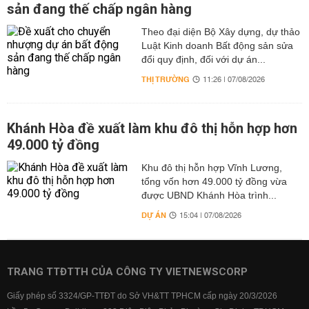
sản đang thế chấp ngân hàng
Theo đại diện Bộ Xây dựng, dự thảo
Luật Kinh doanh Bất động sản sửa
đổi quy định, đối với dự án...
THỊ TRƯỜNG
11:26 | 07/08/2026
Khánh Hòa đề xuất làm khu đô thị hỗn hợp hơn
49.000 tỷ đồng
Khu đô thị hỗn hợp Vĩnh Lương,
tổng vốn hơn 49.000 tỷ đồng vừa
được UBND Khánh Hòa trình...
DỰ ÁN
15:04 | 07/08/2026
TRANG TTĐTTH CỦA CÔNG TY VIETNEWSCORP
Giấy phép số 3324/GP-TTĐT do Sở VH&TT TPHCM cấp ngày 20/3/2026