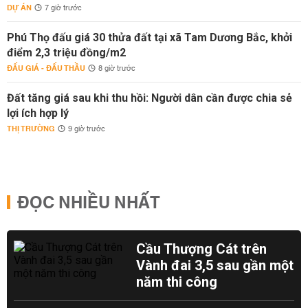
DỰ ÁN
7 giờ trước
Phú Thọ đấu giá 30 thửa đất tại xã Tam Dương Bắc, khởi
điểm 2,3 triệu đồng/m2
ĐẤU GIÁ - ĐẤU THẦU
8 giờ trước
Đất tăng giá sau khi thu hồi: Người dân cần được chia sẻ
lợi ích hợp lý
THỊ TRƯỜNG
9 giờ trước
ĐỌC NHIỀU NHẤT
Cầu Thượng Cát trên
Vành đai 3,5 sau gần một
năm thi công