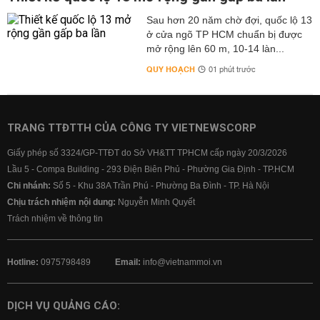
Sau hơn 20 năm chờ đợi, quốc lộ 13
ở cửa ngõ TP HCM chuẩn bị được
mở rộng lên 60 m, 10-14 làn...
QUY HOẠCH
01 phút trước
TRANG TTĐTTH CỦA CÔNG TY VIETNEWSCORP
Giấy phép số 3324/GP-TTĐT do Sở VH&TT TPHCM cấp ngày 20/3/2026
Lầu 5 - Compa Building - 293 Điện Biên Phủ - Phường Gia Định - TP.HCM
Chi nhánh:
Số 5 - Khu 38A Trần Phú - Phường Ba Đình - TP. Hà Nội
Chịu trách nhiệm nội dung:
Nguyễn Minh Quyết
Trách nhiệm về thông tin
Hotline:
0975798489
Email:
info@vietnammoi.vn
DỊCH VỤ QUẢNG CÁO: