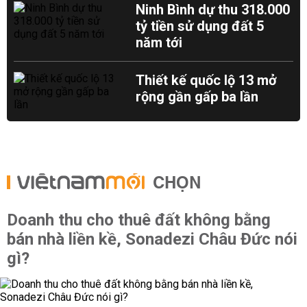
Ninh Bình dự thu 318.000
tỷ tiền sử dụng đất 5
năm tới
Thiết kế quốc lộ 13 mở
rộng gần gấp ba lần
CHỌN
Doanh thu cho thuê đất không bằng
bán nhà liền kề, Sonadezi Châu Đức nói
gì?