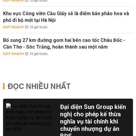
QUY HOẠCH
12 giờ trước
Khu vực Công viên Cầu Giấy sẽ là điểm bắn pháo hoa và
phố đi bộ mới tại Hà Nội
QUY HOẠCH
15 giờ trước
Bổ sung 27 km đường gom hai bên cao tốc Châu Đốc -
Cần Thơ - Sóc Trăng, hoàn thành sau một năm
QUY HOẠCH
15 giờ trước
ĐỌC NHIỀU NHẤT
Đại diện Sun Group kiến
nghị cho phép kế thừa
nghĩa vụ tài chính khi
chuyển nhượng dự án