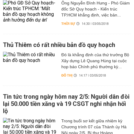
Ông Nguyễn Đình Hưng - Phó Giám
đốc Sở Quy hoạch - Kiến trúc
TP.HCM khẳng định, việc bản...
THỜI SỰ
14:30 | 03/05/2018
Thủ Thiêm có rất nhiều bản đồ quy hoạch
Đó là khẳng định của thứ trưởng Bộ
Xây dựng Lê Quang Hùng tại cuộc
họp báo Chính phủ thường kỳ...
ĐÔ THỊ
14:17 | 03/05/2018
Tin tức trong ngày hôm nay 2/5: Người dân đòi
lại 50.000 tiền xăng và 19 CSGT nghi nhận hối
lộ
Trong buổi sơ kết giữa nhiệm kỳ
Chương trình 07 của Thành ủy Hà
Nội ngày 2/5, Bí thư Hoàng...