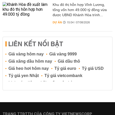
Khu đô thị hỗn hợp Vĩnh Lương,
tổng vốn hơn 49.000 tỷ đồng vừa
được UBND Khánh Hòa trình...
DỰ ÁN
15:04 | 07/08/2026
LIÊN KẾT NỔI BẬT
Giá vàng hôm nay
Giá vàng 9999
Giá xăng dầu hôm nay
Giá dầu thô
Giá heo hơi hôm nay
Tỷ giá euro
Tỷ giá USD
Tỷ giá yen Nhật
Tỷ giá vietcombank
Lịch cúp điện
Lãi suất ngân hàng
Lãi suất tiết kiệm
Lãi suất tiền gửi
Lãi suất ngân hàng Agribank
Lãi suất ngân hàng Sacombank
Lãi suất ngân hàng BIDV
TRANG TTĐTTH CỦA CÔNG TY VIETNEWSCORP