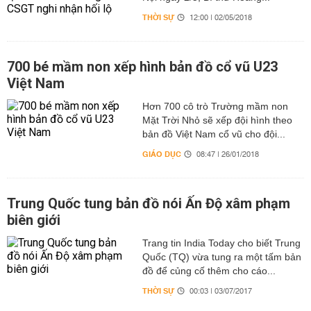
THỜI SỰ
12:00 | 02/05/2018
700 bé mầm non xếp hình bản đồ cổ vũ U23
Việt Nam
Hơn 700 cô trò Trường mầm non
Mặt Trời Nhỏ sẽ xếp đội hình theo
bản đồ Việt Nam cổ vũ cho đội...
GIÁO DỤC
08:47 | 26/01/2018
Trung Quốc tung bản đồ nói Ấn Độ xâm phạm
biên giới
Trang tin India Today cho biết Trung
Quốc (TQ) vừa tung ra một tấm bản
đồ để củng cố thêm cho cáo...
THỜI SỰ
00:03 | 03/07/2017