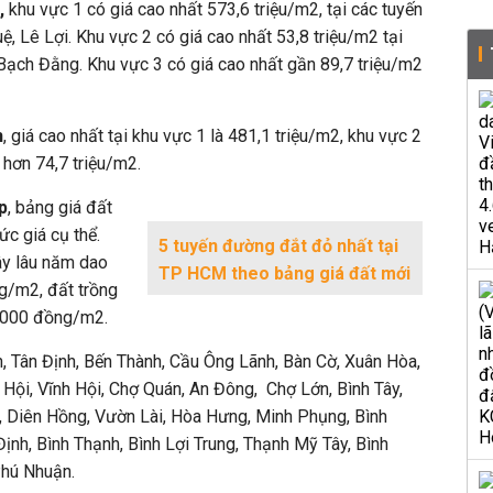
ụ,
khu vực 1 có giá cao nhất 573,6 triệu/m2, tại các tuyến
 Lê Lợi. Khu vực 2 có giá cao nhất 53,8 triệu/m2 tại
Bạch Đằng. Khu vực 3 có giá cao nhất gần 89,7 triệu/m2
h
, giá cao nhất tại khu vực 1 là 481,1 triệu/m2, khu vực 2
3 hơn 74,7 triệu/m2.
p
, bảng giá đất
ức giá cụ thể.
5 tuyến đường đắt đỏ nhất tại
ây lâu năm dao
TP HCM theo bảng giá đất mới
g/m2, đất trồng
.000 đồng/m2.
 Tân Định, Bến Thành, Cầu Ông Lãnh, Bàn Cờ, Xuân Hòa,
Hội, Vĩnh Hội, Chợ Quán, An Đông, Chợ Lớn, Bình Tây,
m, Diên Hồng, Vườn Lài, Hòa Hưng, Minh Phụng, Bình
Định, Bình Thạnh, Bình Lợi Trung, Thạnh Mỹ Tây, Bình
Phú Nhuận.