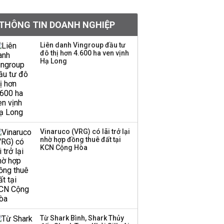
Việt Nam muốn phát
THÔNG TIN DOANH NGHIỆP
triển quỹ hưu trí: Từ tiết
kiệm gia đình thành
Liên danh Vingroup đầu tư
nguồn cấp vốn dài hạn
đô thị hơn 4.600 ha ven vịnh
và kinh nghiệm từ
Hạ Long
Malaysia
Quy mô quỹ PYN Elite
giảm hơn 2.100 tỷ đồng
sau tháng 7 ‘tồi tệ’
Vinaruco (VRG) có lãi trở lại
nhờ hợp đồng thuê đất tại
Iran xem xét cấm tàu
KCN Cộng Hòa
Mỹ qua eo biển
Hormuz, giá dầu bật
tăng trở lại
Thành viên HĐQT
VPBankS xin từ nhiệm
Từ Shark Bình, Shark Thủy