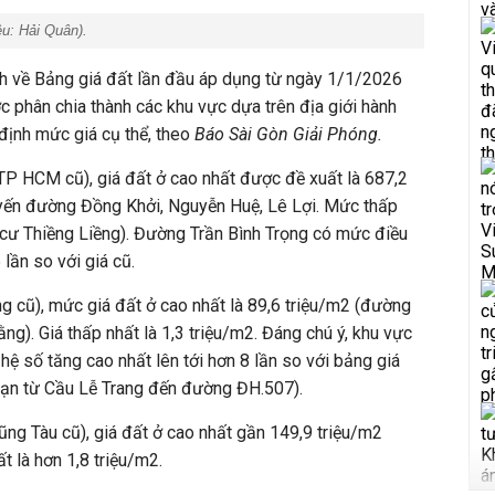
ệu:
Hải Quân
).
 về Bảng giá đất lần đầu áp dụng từ ngày 1/1/2026
c phân chia thành các khu vực dựa trên địa giới hành
định mức giá cụ thể, theo
Báo Sài Gòn Giải Phóng.
(TP HCM cũ), giá đất ở cao nhất được đề xuất là 687,2
uyến đường Đồng Khởi, Nguyễn Huệ, Lê Lợi. Mức thấp
n cư Thiềng Liềng). Đường Trần Bình Trọng có mức điều
 lần so với giá cũ.
ng cũ), mức giá đất ở cao nhất là 89,6 triệu/m2 (đường
g). Giá thấp nhất là 1,3 triệu/m2. Đáng chú ý, khu vực
hệ số tăng cao nhất lên tới hơn 8 lần so với bảng giá
ạn từ Cầu Lễ Trang đến đường ĐH.507).
Vũng Tàu cũ), giá đất ở cao nhất gần 149,9 triệu/m2
t là hơn 1,8 triệu/m2.