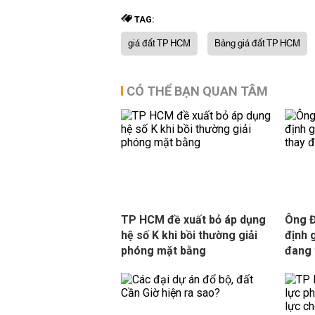
TAG:
giá đất TP HCM
Bảng giá đất TP HCM
CÓ THỂ BẠN QUAN TÂM
TP HCM đề xuất bỏ áp dụng
Ông Đ
hệ số K khi bồi thường giải
định 
phóng mặt bằng
đang 