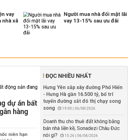
ện vay
Người mua nhà đối mặt lãi
 nhà xã
vay 13-15% sau ưu đãi
ĐỌC NHIỀU NHẤT
Hưng Yên sắp xây đường Phố Hiến
- Hưng Hà gần 16.500 tỷ, bố trí
tuyến đường sắt đô thị chạy song
g dự án bất
song
19:00 | 06/08/2026
ngân hàng
Doanh thu cho thuê đất không bằng
bán nhà liền kề, Sonadezi Châu Đức
mốc niên hạn
nói gì?
15:26 | 06/08/2026