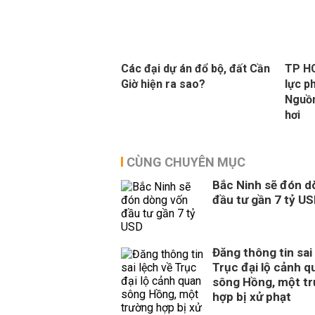
Các đại dự án đổ bộ, đất Cần
TP HC
Giờ hiện ra sao?
lực ph
Nguồn
hơi
CÙNG CHUYÊN MỤC
Bắc Ninh sẽ đón d
đầu tư gần 7 tỷ U
Đăng thông tin sai
Trục đại lộ cảnh q
sông Hồng, một t
hợp bị xử phạt