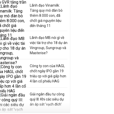
Lãnh đạo Vinamilk:
Tăng quy mô đàn bò
thêm 8.000 con, đã
chốt giá nguyên liệu
đến tháng 11
Lãnh đạo MB nói gì về
việc tài trợ cho 18 dự án
Vingroup, Sungroup và
Masterise?
Công ty con của HAGL
chốt ngày IPO gần 19
triệu cp với giá gấp hơn
4 lần cổ phiếu HAG
Giải ngân đầu tư công
quý III: Khi các siêu dự
án áp sát 'vạch đích'