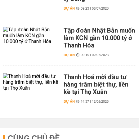
DỰ ÁN
09:23 | 06/07/2023
Tập đoàn Nhật Bản muốn
làm KCN gần 10.000 tỷ ở
Thanh Hóa
DỰ ÁN
09:15 | 02/07/2023
Thanh Hoá mời đầu tư
hàng trăm biệt thự, liền
kề tại Thọ Xuân
DỰ ÁN
14:37 | 12/05/2023
CÙNG CHỦ ĐỀ