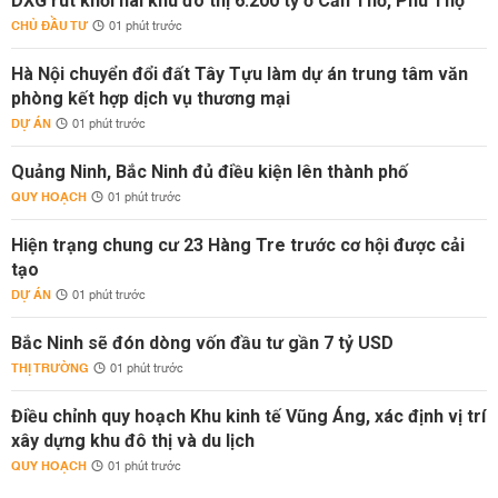
DXG rút khỏi hai khu đô thị 6.200 tỷ ở Cần Thơ, Phú Thọ
CHỦ ĐẦU TƯ
01 phút trước
Hà Nội chuyển đổi đất Tây Tựu làm dự án trung tâm văn
phòng kết hợp dịch vụ thương mại
DỰ ÁN
01 phút trước
Quảng Ninh, Bắc Ninh đủ điều kiện lên thành phố
QUY HOẠCH
01 phút trước
Hiện trạng chung cư 23 Hàng Tre trước cơ hội được cải
tạo
DỰ ÁN
01 phút trước
Bắc Ninh sẽ đón dòng vốn đầu tư gần 7 tỷ USD
THỊ TRƯỜNG
01 phút trước
Điều chỉnh quy hoạch Khu kinh tế Vũng Áng, xác định vị trí
xây dựng khu đô thị và du lịch
QUY HOẠCH
01 phút trước