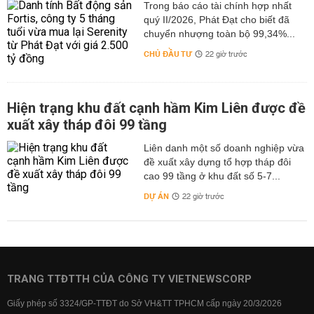
Trong báo cáo tài chính hợp nhất
quý II/2026, Phát Đạt cho biết đã
chuyển nhượng toàn bộ 99,34%...
CHỦ ĐẦU TƯ
22 giờ trước
Hiện trạng khu đất cạnh hầm Kim Liên được đề
xuất xây tháp đôi 99 tầng
Liên danh một số doanh nghiệp vừa
đề xuất xây dựng tổ hợp tháp đôi
cao 99 tầng ở khu đất số 5-7...
DỰ ÁN
22 giờ trước
TRANG TTĐTTH CỦA CÔNG TY VIETNEWSCORP
Giấy phép số 3324/GP-TTĐT do Sở VH&TT TPHCM cấp ngày 20/3/2026