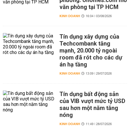
phương: Uhomes.com mở
văn phòng tại TP HCM
KINH DOANH
16:04 | 03/08/2026
Tín dụng xây dựng của
Techcombank tăng
mạnh, 20.000 tỷ ngoài
room đã rót cho các dự
án hạ tầng
KINH DOANH
13:09 | 29/07/2026
Tín dụng bất động sản
của VIB vượt mức tỷ USD
sau hơn một năm tăng
nóng
KINH DOANH
11:49 | 28/07/2026