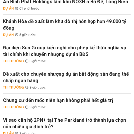
An Bình Phát Holdings làm khu NOXH ở Bồ Đề, Long Biên
DỰ ÁN
01 phút trước
Khánh Hòa đề xuất làm khu đô thị hỗn hợp hơn 49.000 tỷ
đồng
DỰ ÁN
5 giờ trước
Đại diện Sun Group kiến nghị cho phép kế thừa nghĩa vụ
tài chính khi chuyển nhượng dự án BĐS
THỊ TRƯỜNG
6 giờ trước
Đề xuất cho chuyển nhượng dự án bất động sản đang thế
chấp ngân hàng
THỊ TRƯỜNG
9 giờ trước
Chung cư đến mốc niên hạn không phải hết giá trị
THỊ TRƯỜNG
9 giờ trước
Vì sao căn hộ 2PN+ tại The Parkland trở thành lựa chọn
của nhiều gia đình trẻ?
DỰ ÁN
9 giờ trước