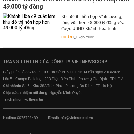
49.000 tỷ đồng
Khu đô thị hỗn hợp Vĩnh Lương,
tổng vốn hơn 49.000 tỷ đồng vừa
được UBND Khánh Hòa trình...
DỰ ÁN
5 giờ trước
TRANG TTĐTTH CỦA CÔNG TY VIETNEWSCORP
Giấy phép số 3324/GP-TTĐT do Sở VH&TT TPHCM cấp ngày 20/3/2026
Lầu 5 - Compa Building - 293 Điện Biên Phủ - Phường Gia Định - TP.HCM
Chi nhánh:
Số 5 - Khu 38A Trần Phú - Phường Ba Đình - TP. Hà Nội
Chịu trách nhiệm nội dung:
Nguyễn Minh Quyết
Trách nhiệm về thông tin
Hotline:
0975798489
Email:
info@vietnammoi.vn