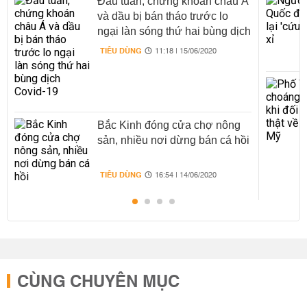
Đầu tuần, chứng khoán châu Á
và dầu bị bán tháo trước lo
ngại làn sóng thứ hai bùng dịch
Covid-19
TIÊU DÙNG
11:18 | 15/06/2020
Bắc Kinh đóng cửa chợ nông
sản, nhiều nơi dừng bán cá hồi
TIÊU DÙNG
16:54 | 14/06/2020
CÙNG CHUYÊN MỤC