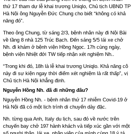
thứ 17 tham dự lễ khai trương Uniqlo, Chủ tịch UBND TP
Hà Nội ông Nguyễn Đức Chung cho biết “không có khả
năng đó”.
Theo ông Chung, từ sáng 2/3, bệnh nhân này đi Nội Bài
về tầng 8 nhà 125 Trúc Bạch. Đến sáng 5/5 lái xe chở
Nh.
đi khám ở bệnh viện Hồng Ngọc. 17h cùng ngày,
bệnh viện Nhiệt đới TW tiếp nhận xét nghiệm
Nh.
.
“Trong khi đó, 18h là lễ khai trương Uniqlo. Khả năng cô
này đi sự kiện ngay thời điểm xét nghiệm là rất thấp”, vị
Chủ tịch Hà Nội khẳng định.
Nguyễn Hồng
Nh.
đã đi những đâu?
Nguyễn Hồng
Nh.
- bệnh nhân thứ 17 nhiễm Covid-19 ở
Hà Nội đã có một lịch trình di chuyển dày đặc.
Nh.
từng qua Anh, Italy du lịch, sau đó về nước trên
chuyến bay chở 197 hành khách và tiếp xúc gần với một
số người thân, lái xe, nhân viên của mình cùng 18 ý tá,