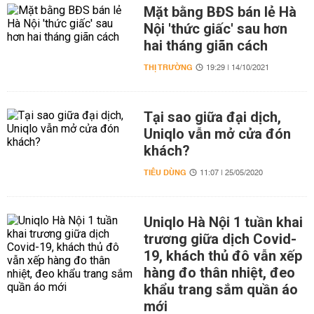
Mặt bằng BĐS bán lẻ Hà
Nội 'thức giấc' sau hơn
hai tháng giãn cách
THỊ TRƯỜNG
19:29 | 14/10/2021
Tại sao giữa đại dịch,
Uniqlo vẫn mở cửa đón
khách?
TIÊU DÙNG
11:07 | 25/05/2020
Uniqlo Hà Nội 1 tuần khai
trương giữa dịch Covid-
19, khách thủ đô vẫn xếp
hàng đo thân nhiệt, đeo
khẩu trang sắm quần áo
mới