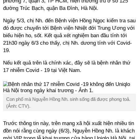
phường 7, quận 3, TP HCM, hiện thường trú ở số 125
đường Trúc Bạch, quận Ba Đình, Hà Nội.
Ngày 5/3, chị
Nh.
đến Bệnh viện Hồng Ngọc kiểm tra sau
đó được chuyển tới Bệnh viện Nhiệt đới Trung Ương với
biểu hiện ho, sốt. Kết quả xét nghiệm ban đầu tính tới
21h30 ngày 6/3 cho thấy, chị
Nh.
dương tính với Covid-
19.
Nếu kết quả trên là chính xác, đây sẽ là bệnh nhân thứ
17 nhiễm Covid - 19 tại Việt Nam.
Con phố mà Nguyễn Hồng
Nh.
sinh sống đã được phong toả.
(Ảnh: CTV).
Trước thông tin này, trên mạng xã hội xuất hiện nhiều tin
đồn nói rằng cùng ngày (6/3), Nguyễn Hồng
Nh.
là khách
mời VIP trong lễ khai trương cửa hàng Uniqlo Hà Nội, tại