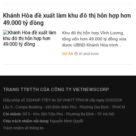
Khánh Hòa đề xuất làm khu đô thị hỗn hợp hơn
49.000 tỷ đồng
Khu đô thị hỗn hợp Vĩnh Lương,
tổng vốn hơn 49.000 tỷ đồng vừa
được UBND Khánh Hòa trình...
DỰ ÁN
01 phút trước
TRANG TTĐTTH CỦA CÔNG TY VIETNEWSCORP
Giấy phép số 3324/GP-TTĐT do Sở VH&TT TPHCM cấp ngày 20/3/2026
Lầu 5 - Compa Building - 293 Điện Biên Phủ - Phường Gia Định - TP.HCM
Chi nhánh:
Số 5 - Khu 38A Trần Phú - Phường Ba Đình - TP. Hà Nội
Chịu trách nhiệm nội dung:
Nguyễn Minh Quyết
Trách nhiệm về thông tin