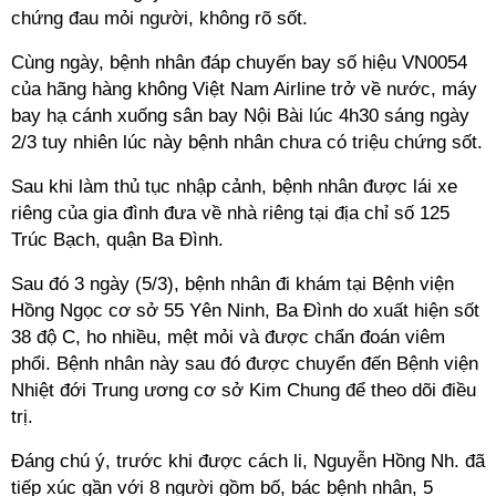
chứng đau mỏi người, không rõ sốt.
Cùng ngày, bệnh nhân đáp chuyến bay số hiệu VN0054
của hãng hàng không Việt Nam Airline trở về nước, máy
bay hạ cánh xuống sân bay Nội Bài lúc 4h30 sáng ngày
2/3 tuy nhiên lúc này bệnh nhân chưa có triệu chứng sốt.
Sau khi làm thủ tục nhập cảnh, bệnh nhân được lái xe
riêng của gia đình đưa về nhà riêng tại địa chỉ số 125
Trúc Bạch, quận Ba Đình.
Sau đó 3 ngày (5/3), bệnh nhân đi khám tại Bệnh viện
Hồng Ngọc cơ sở 55 Yên Ninh, Ba Đình do xuất hiện sốt
38 độ C, ho nhiều, mệt mỏi và được chẩn đoán viêm
phổi. Bệnh nhân này sau đó được chuyển đến Bệnh viện
Nhiệt đới Trung ương cơ sở Kim Chung để theo dõi điều
trị.
Đáng chú ý, trước khi được cách li, Nguyễn Hồng
Nh.
đã
tiếp xúc gần với 8 người gồm bố, bác bệnh nhân, 5