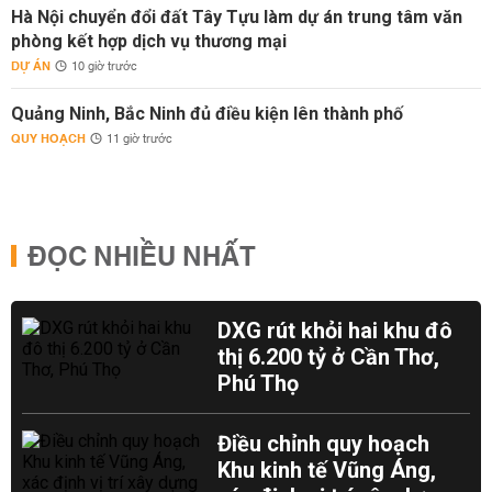
Hà Nội chuyển đổi đất Tây Tựu làm dự án trung tâm văn
phòng kết hợp dịch vụ thương mại
DỰ ÁN
10 giờ trước
Quảng Ninh, Bắc Ninh đủ điều kiện lên thành phố
QUY HOẠCH
11 giờ trước
ĐỌC NHIỀU NHẤT
DXG rút khỏi hai khu đô
thị 6.200 tỷ ở Cần Thơ,
Phú Thọ
Điều chỉnh quy hoạch
Khu kinh tế Vũng Áng,