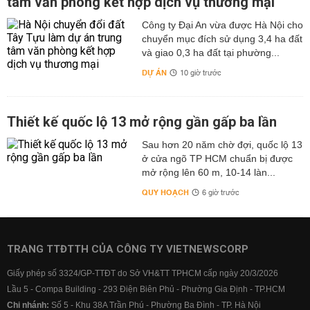
tâm văn phòng kết hợp dịch vụ thương mại
Công ty Đại An vừa được Hà Nội cho
chuyển mục đích sử dụng 3,4 ha đất
và giao 0,3 ha đất tại phường...
DỰ ÁN
10 giờ trước
Thiết kế quốc lộ 13 mở rộng gần gấp ba lần
Sau hơn 20 năm chờ đợi, quốc lộ 13
ở cửa ngõ TP HCM chuẩn bị được
mở rộng lên 60 m, 10-14 làn...
QUY HOẠCH
6 giờ trước
TRANG TTĐTTH CỦA CÔNG TY VIETNEWSCORP
Giấy phép số 3324/GP-TTĐT do Sở VH&TT TPHCM cấp ngày 20/3/2026
Lầu 5 - Compa Building - 293 Điện Biên Phủ - Phường Gia Định - TP.HCM
Chi nhánh:
Số 5 - Khu 38A Trần Phú - Phường Ba Đình - TP. Hà Nội