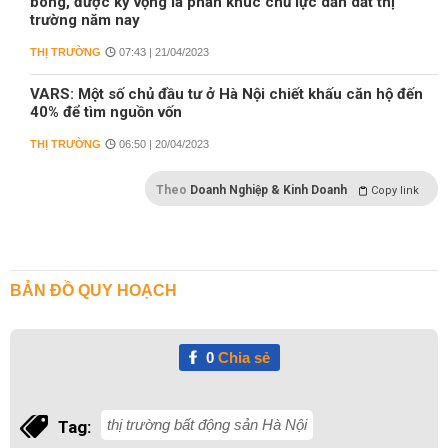
bóng, được kỳ vọng là phân khúc chủ lực dẫn dắt thị
trường năm nay
THỊ TRƯỜNG
07:43 | 21/04/2023
VARS: Một số chủ đầu tư ở Hà Nội chiết khấu căn hộ đến
40% để tìm nguồn vốn
THỊ TRƯỜNG
06:50 | 20/04/2023
Theo
Doanh Nghiệp & Kinh Doanh
Copy link
BẢN ĐỒ QUY HOẠCH
0
Chia sẻ
thị trường bất động sản Hà Nội
Tag: