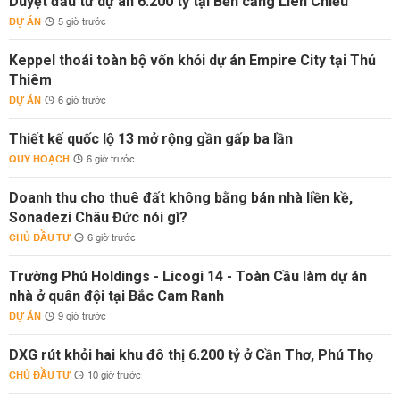
Duyệt đầu tư dự án 6.200 tỷ tại Bến cảng Liên Chiểu
DỰ ÁN
5 giờ trước
Keppel thoái toàn bộ vốn khỏi dự án Empire City tại Thủ
Thiêm
DỰ ÁN
6 giờ trước
Thiết kế quốc lộ 13 mở rộng gần gấp ba lần
QUY HOẠCH
6 giờ trước
Doanh thu cho thuê đất không bằng bán nhà liền kề,
Sonadezi Châu Đức nói gì?
CHỦ ĐẦU TƯ
6 giờ trước
Trường Phú Holdings - Licogi 14 - Toàn Cầu làm dự án
nhà ở quân đội tại Bắc Cam Ranh
DỰ ÁN
9 giờ trước
DXG rút khỏi hai khu đô thị 6.200 tỷ ở Cần Thơ, Phú Thọ
CHỦ ĐẦU TƯ
10 giờ trước