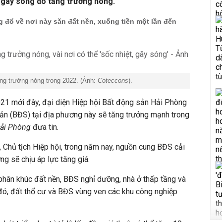
t, gãy sóng do tăng trưởng nóng.
 đổ về nơi này săn đất nền, xuống tiền một lần đến
ng trưởng nóng trong 2022. (Ảnh:
Coteccons
).
021 mới đây, đại diện Hiệp hội Bất động sản Hải Phòng
sản (BĐS) tại địa phương này sẽ tăng trưởng mạnh trong
Hải Phòng
đưa tin.
Chủ tịch Hiệp hội, trong năm nay, nguồn cung BĐS cải
ờng sẽ chịu áp lực tăng giá.
 phân khúc đất nền, BĐS nghỉ dưỡng, nhà ở thấp tầng và
đó, đất thổ cư và BĐS vùng ven các khu công nghiệp