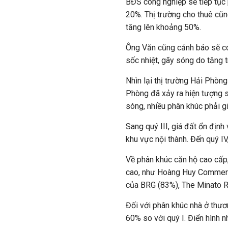
BĐS công nghiệp sẽ tiếp tục ph
20%. Thị trường cho thuê cũng
tăng lên khoảng 50%.
Ông Văn cũng cảnh báo sẽ có 
sốc nhiệt, gãy sóng do tăng 
Nhìn lại thị trường Hải Phòng
Phòng đã xảy ra hiện tượng số
sóng, nhiều phân khúc phải gi
Sang quý III, giá đất ổn định 
khu vực nội thành. Đến quý IV,
Về phân khúc căn hộ cao cấp,
cao, như Hoàng Huy Commerc
của BRG (83%), The Minato 
Đối với phân khúc nhà ở thươ
60% so với quý I. Điển hình 