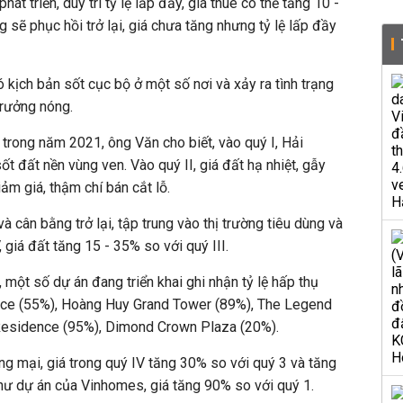
át triển, duy trì tỷ lệ lấp đầy, giá thuê có thể tăng 10 -
 sẽ phục hồi trở lại, giá chưa tăng nhưng tỷ lệ lấp đầy
kịch bản sốt cục bộ ở một số nơi và xảy ra tình trạng
trưởng nóng.
 trong năm 2021, ông Văn cho biết, vào quý I, Hải
t đất nền vùng ven. Vào quý II, giá đất hạ nhiệt, gẫy
ảm giá, thậm chí bán cắt lỗ.
và cân bằng trở lại, tập trung vào thị trường tiêu dùng và
 giá đất tăng 15 - 35% so với quý III.
 một số dự án đang triển khai ghi nhận tỷ lệ hấp thụ
e (55%), Hoàng Huy Grand Tower (89%), The Legend
Residence (95%), Dimond Crown Plaza (20%).
ng mại, giá trong quý IV tăng 30% so với quý 3 và tăng
như dự án của Vinhomes, giá tăng 90% so với quý 1.