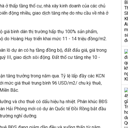
à ở thấp tầng thổ cư, nhà xây kinh doanh của các chủ
biến động nhiều, giao dịch tăng nhẹ do nhu cầu về nhà ở
hộ giá bình dân thị trường hấp thụ 100% sản phẩm,
hộ do Hoàng Huy triển khai mức 11 - 14 triệu đồng/m2.
ân lô dự án có hạ tầng đồng bộ, đất đấu giá, giá trong
uý III, giao dịch sôi động. Đất thổ cư tăng nhẹ 10 -
ận tăng trưởng trong năm qua. Tỷ lệ lấp đầy các KCN
ới mức giá thuê trung bình 96 USD/m2/ chu kỳ thuê,
 Miền Bắc.
dưỡng và cho thuê có dấu hiệu hạ nhiệt. Phân khúc BĐS
 bàn Hải Phòng mới có dự án Quốc tế Đồi Rồng bắt đầu
 trường nghỉ dưỡng.
 thuê BĐS đang giảm dần đều và xuống thấp từ năm