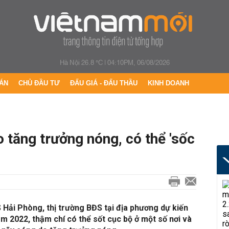
Hà Nội 26.8 °C
|
04:10PM, 06/08/2026
ÁN
CHỦ ĐẦU TƯ
ĐẤU GIÁ - ĐẤU THẦU
KINH DOANH
tăng trưởng nóng, có thể 'sốc
 Hải Phòng, thị trường BĐS tại địa phương dự kiến
 2022, thậm chí có thể sốt cục bộ ở một số nơi và