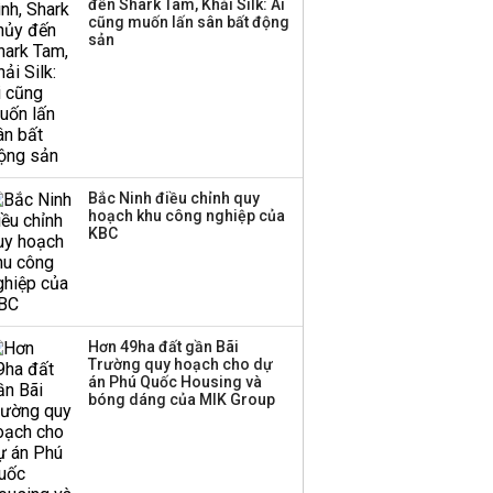
đến Shark Tam, Khải Silk: Ai
cũng muốn lấn sân bất động
Thị trường thường
sản
‘phất lên’ trong tháng 8,
nhóm ngành nào có
tiềm năng dẫn sóng?
Bắc Ninh điều chỉnh quy
hoạch khu công nghiệp của
KBC
Hơn 49ha đất gần Bãi
Trường quy hoạch cho dự
án Phú Quốc Housing và
bóng dáng của MIK Group