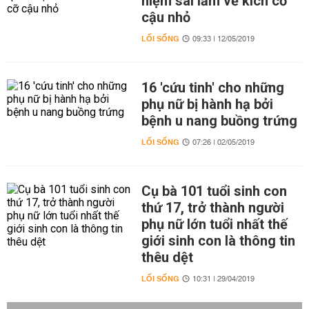
niệm sai lầm về kích cỡ
cậu nhỏ
LỐI SỐNG
09:33 | 12/05/2019
16 'cứu tinh' cho những
phụ nữ bị hành hạ bởi
bệnh u nang buồng trứng
LỐI SỐNG
07:26 | 02/05/2019
Cụ bà 101 tuổi sinh con
thứ 17, trở thành người
phụ nữ lớn tuổi nhất thế
giới sinh con là thông tin
thêu dệt
LỐI SỐNG
10:31 | 29/04/2019