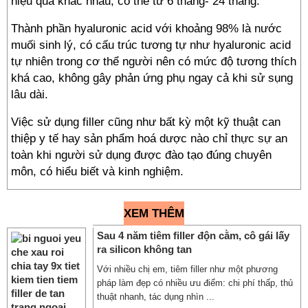
hiệu quả khác nhau, có thể từ 6 tháng- 24 tháng.
Thành phần hyaluronic acid với khoảng 98% là nước
muối sinh lý, có cấu trúc tương tự như hyaluronic acid
tự nhiên trong cơ thể người nên có mức độ tương thích
khá cao, không gây phản ứng phụ ngay cả khi sử sụng
lâu dài.
Việc sử dụng filler cũng như bất kỳ một kỹ thuật can
thiệp y tế hay sản phẩm hoá dược nào chỉ thực sự an
toàn khi người sử dụng được đào tạo đúng chuyên
môn, có hiểu biết và kinh nghiệm.
XEM THÊM
Sau 4 năm tiêm filler độn cằm, cô gái lấy
ra silicon không tan
Với nhiều chị em, tiêm filler như một phương
pháp làm đẹp có nhiều ưu điểm: chi phí thấp, thủ
thuật nhanh, tác dụng nhìn ...