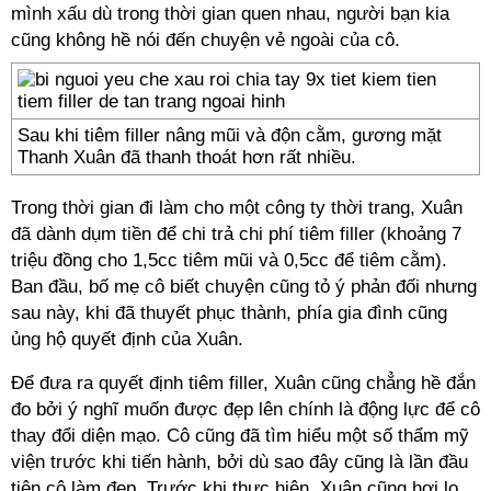
mình xấu dù trong thời gian quen nhau, người bạn kia
cũng không hề nói đến chuyện vẻ ngoài của cô.
Sau khi tiêm filler nâng mũi và độn cằm, gương mặt
Thanh Xuân đã thanh thoát hơn rất nhiều.
Trong thời gian đi làm cho một công ty thời trang, Xuân
đã dành dụm tiền để chi trả chi phí tiêm filler (khoảng 7
triệu đồng cho 1,5cc tiêm mũi và 0,5cc để tiêm cằm).
Ban đầu, bố mẹ cô biết chuyện cũng tỏ ý phản đối nhưng
sau này, khi đã thuyết phục thành, phía gia đình cũng
ủng hộ quyết định của Xuân.
Để đưa ra quyết định tiêm filler, Xuân cũng chẳng hề đắn
đo bởi ý nghĩ muốn được đẹp lên chính là động lực để cô
thay đổi diện mạo. Cô cũng đã tìm hiểu một số thẩm mỹ
viện trước khi tiến hành, bởi dù sao đây cũng là lần đầu
tiên cô làm đẹp. Trước khi thực hiện, Xuân cũng hơi lo