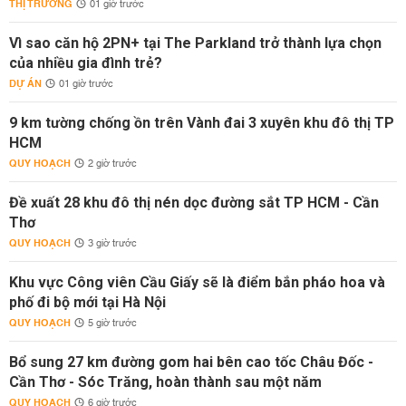
THỊ TRƯỜNG
01 giờ trước
Vì sao căn hộ 2PN+ tại The Parkland trở thành lựa chọn
của nhiều gia đình trẻ?
DỰ ÁN
01 giờ trước
9 km tường chống ồn trên Vành đai 3 xuyên khu đô thị TP
HCM
QUY HOẠCH
2 giờ trước
Đề xuất 28 khu đô thị nén dọc đường sắt TP HCM - Cần
Thơ
QUY HOẠCH
3 giờ trước
Khu vực Công viên Cầu Giấy sẽ là điểm bắn pháo hoa và
phố đi bộ mới tại Hà Nội
QUY HOẠCH
5 giờ trước
Bổ sung 27 km đường gom hai bên cao tốc Châu Đốc -
Cần Thơ - Sóc Trăng, hoàn thành sau một năm
QUY HOẠCH
6 giờ trước