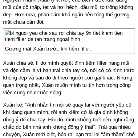
mũi của cô thấp, tẹt và hơi hếch, đầu mũi to trông không
đẹp. Hơn nữa, phần cằm khá ngắn nên tổng thể gương
mặt chưa cân đối.
Gương mặt Xuân trước khi tiêm filler.
Xuân chia sẻ, lí do mình quyết định tiêm filler nâng mũi
và độn cằm là vì bạn trai chia tay cô, nói cô có hình thức
không đẹp và sau đó đi theo người con gái khác. Nhưng
quan trọng nhất, Xuân muốn mình tự tin hơn trong công
việc cũng như cuộc sống.
Xuân kể: “Anh nhắn tin nói sẽ quay lại với người yêu cũ
khi đang quen mình, rồi anh kiếm cớ là gia đình không
đồng ý để chia tay. Hồi đó mình không biết nên nghĩ rằng
chắc do bên nhà anh không đồng ý thật”. Trải qua nhiều
chuyện, Xuân mới biết, hóa ra, bạn trai lại “âm thầm” chê