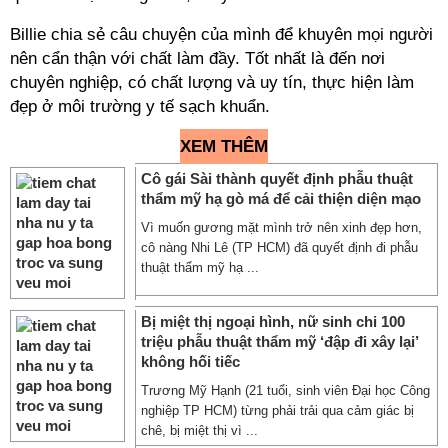
Billie chia sẻ câu chuyện của mình để khuyên mọi người
nên cẩn thận với chất làm đầy. Tốt nhất là đến nơi
chuyên nghiệp, có chất lượng và uy tín, thực hiện làm
đẹp ở môi trường y tế sạch khuẩn.
XEM THÊM
Cô gái Sài thành quyết định phẫu thuật
thẩm mỹ hạ gò má để cải thiện diện mạo
Vì muốn gương mặt mình trở nên xinh đẹp hơn,
cô nàng Nhi Lê (TP HCM) đã quyết định đi phẫu
thuật thẩm mỹ hạ ...
Bị miệt thị ngoại hình, nữ sinh chi 100
triệu phẫu thuật thẩm mỹ ‘đập đi xây lại’
không hối tiếc
Trương Mỹ Hạnh (21 tuổi, sinh viên Đại học Công
nghiệp TP HCM) từng phải trải qua cảm giác bị
chê, bị miệt thị vì ...