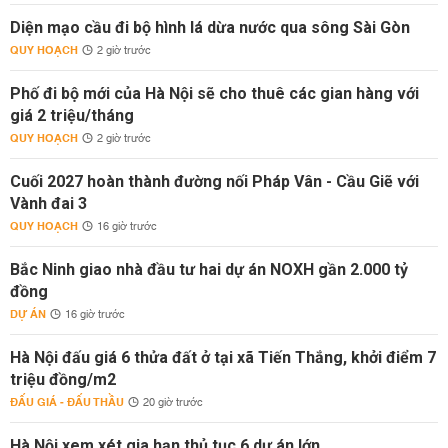
Diện mạo cầu đi bộ hình lá dừa nước qua sông Sài Gòn
QUY HOẠCH
2 giờ trước
Phố đi bộ mới của Hà Nội sẽ cho thuê các gian hàng với
giá 2 triệu/tháng
QUY HOẠCH
2 giờ trước
Cuối 2027 hoàn thành đường nối Pháp Vân - Cầu Giẽ với
Vành đai 3
QUY HOẠCH
16 giờ trước
Bắc Ninh giao nhà đầu tư hai dự án NOXH gần 2.000 tỷ
đồng
DỰ ÁN
16 giờ trước
Hà Nội đấu giá 6 thửa đất ở tại xã Tiến Thắng, khởi điểm 7
triệu đồng/m2
ĐẤU GIÁ - ĐẤU THẦU
20 giờ trước
Hà Nội xem xét gia hạn thủ tục 6 dự án lớn