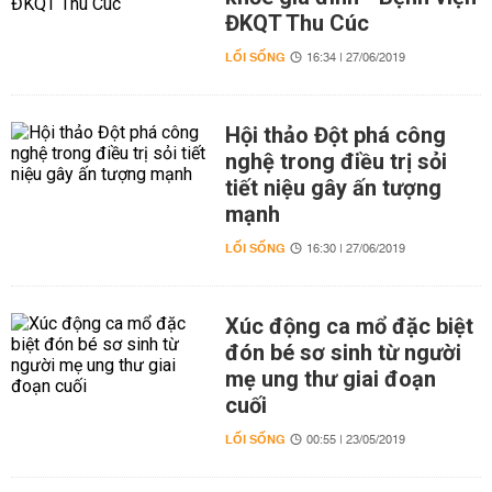
ĐKQT Thu Cúc
LỐI SỐNG
16:34 | 27/06/2019
Hội thảo Đột phá công
nghệ trong điều trị sỏi
tiết niệu gây ấn tượng
mạnh
LỐI SỐNG
16:30 | 27/06/2019
Xúc động ca mổ đặc biệt
đón bé sơ sinh từ người
mẹ ung thư giai đoạn
cuối
LỐI SỐNG
00:55 | 23/05/2019