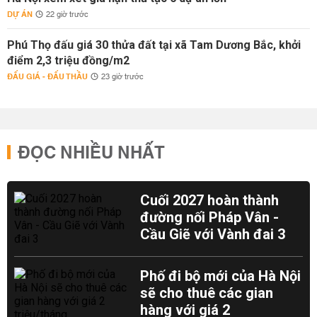
DỰ ÁN
22 giờ trước
Phú Thọ đấu giá 30 thửa đất tại xã Tam Dương Bắc, khởi
điểm 2,3 triệu đồng/m2
ĐẤU GIÁ - ĐẤU THẦU
23 giờ trước
ĐỌC NHIỀU NHẤT
Cuối 2027 hoàn thành
đường nối Pháp Vân -
Cầu Giẽ với Vành đai 3
Phố đi bộ mới của Hà Nội
sẽ cho thuê các gian
hàng với giá 2