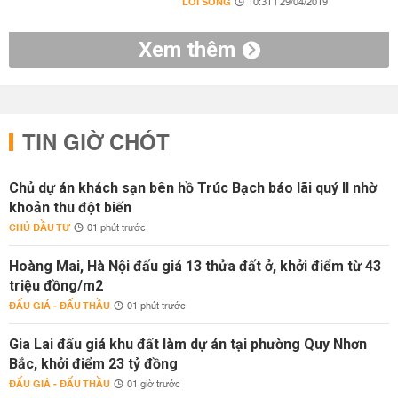
LỐI SỐNG
10:31 | 29/04/2019
Xem thêm
TIN GIỜ CHÓT
Chủ dự án khách sạn bên hồ Trúc Bạch báo lãi quý II nhờ
khoản thu đột biến
CHỦ ĐẦU TƯ
01 phút trước
Hoàng Mai, Hà Nội đấu giá 13 thửa đất ở, khởi điểm từ 43
triệu đồng/m2
ĐẤU GIÁ - ĐẤU THẦU
01 phút trước
Gia Lai đấu giá khu đất làm dự án tại phường Quy Nhơn
Bắc, khởi điểm 23 tỷ đồng
ĐẤU GIÁ - ĐẤU THẦU
01 giờ trước