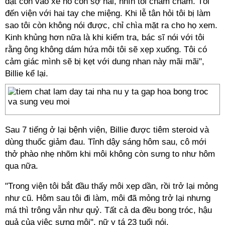
đặt con vào xe nó còn sợ hãi, nhìn tôi chằm chằm. Tôi
đến viện với hai tay che miệng. Khi lễ tân hỏi tôi bị làm
sao tôi còn không nói được, chỉ chìa mặt ra cho họ xem.
Kinh khủng hơn nữa là khi kiểm tra, bác sĩ nói với tôi
rằng ông không dám hứa môi tôi sẽ xẹp xuống. Tôi có
cảm giác mình sẽ bị kẹt với dung nhan này mãi mãi",
Billie kể lại.
Sau 7 tiếng ở lại bệnh viện, Billie được tiêm steroid và
dùng thuốc giảm đau. Tỉnh dậy sáng hôm sau, cô mới
thở phào nhẹ nhõm khi môi không còn sưng to như hôm
qua nữa.
"Trong viện tôi bắt đầu thấy môi xẹp dần, rồi trở lại mỏng
như cũ. Hôm sau tôi đi làm, môi đã mỏng trở lại nhưng
má thì trông vẫn như quỷ. Tất cả da đều bong tróc, hậu
quả của việc sưng môi", nữ y tá 23 tuổi nói.