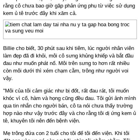
rằng cô chưa bao giờ gặp phản ứng phụ từ việc sử dụng
kem ủ tê trước đây khi xăm cả.
Billie cho biết, 30 phút sau khi tiêm, lúc người nhân viên
làm đẹp đã đi khỏi, môi cô sưng khủng khiếp và bắt đầu
đau như muốn phát nổ. Môi trên sưng to hơn rất nhiều
còn môi dưới thì xém chạm cằm, trông như người voi
vậy.
"Môi của tôi cảm giác như bị đốt, rất đau rát, tôi muốn
khóc vì cổ, hàm và họng cũng đều đau. Tôi gửi ảnh mình
qua tin nhắn cho người bán, cô ta nói chưa thấy trường
hợp nào như vậy trước đây và cho rằng tôi dị ứng kem ủ
tê, khuyên tôi nên đến bệnh viện.
Mẹ trông đứa con 2 tuổi cho tôi để tôi đến viện. Khi tôi