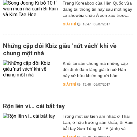
Trang Koreaboo của Hàn Quốc vừa
đăng tải thông tin này sau một ngày
cả showbiz châu Á xôn xao trước...
GIẢI TRÍ
15:47 | 05/07/2017
Những cặp đôi Kbiz giàu 'nứt vách' khi về
chung một nhà
Khối tài sản chung mà những cặp
đôi đình đám làng giải trí xứ Hàn
này sở hữu khiến người hâm...
GIẢI TRÍ
13:46 | 05/07/2017
Rộn lên vì… cái bắt tay
Trong một sự kiện âm nhạc ở Thái
Lan, ở hậu trường sân khấu, Bi Rain
bắt tay Sơn Tùng M-TP (ảnh) và...