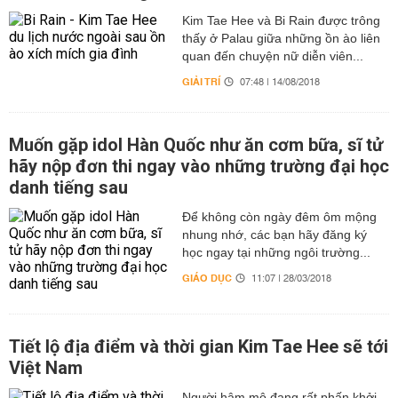
Kim Tae Hee và Bi Rain được trông
thấy ở Palau giữa những ồn ào liên
quan đến chuyện nữ diễn viên...
GIẢI TRÍ
07:48 | 14/08/2018
Muốn gặp idol Hàn Quốc như ăn cơm bữa, sĩ tử
hãy nộp đơn thi ngay vào những trường đại học
danh tiếng sau
Để không còn ngày đêm ôm mộng
nhung nhớ, các bạn hãy đăng ký
học ngay tại những ngôi trường...
GIÁO DỤC
11:07 | 28/03/2018
Tiết lộ địa điểm và thời gian Kim Tae Hee sẽ tới
Việt Nam
Người hâm mộ đang rất phấn khởi