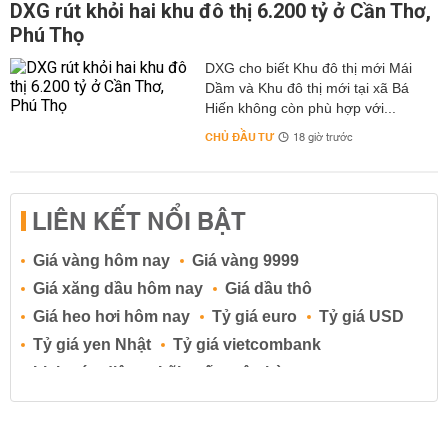
DXG rút khỏi hai khu đô thị 6.200 tỷ ở Cần Thơ,
Phú Thọ
DXG cho biết Khu đô thị mới Mái
Dầm và Khu đô thị mới tại xã Bá
Hiến không còn phù hợp với...
CHỦ ĐẦU TƯ
18 giờ trước
LIÊN KẾT NỔI BẬT
Giá vàng hôm nay
Giá vàng 9999
Giá xăng dầu hôm nay
Giá dầu thô
Giá heo hơi hôm nay
Tỷ giá euro
Tỷ giá USD
Tỷ giá yen Nhật
Tỷ giá vietcombank
Lịch cúp điện
Lãi suất ngân hàng
Lãi suất tiết kiệm
Lãi suất tiền gửi
Lãi suất ngân hàng Agribank