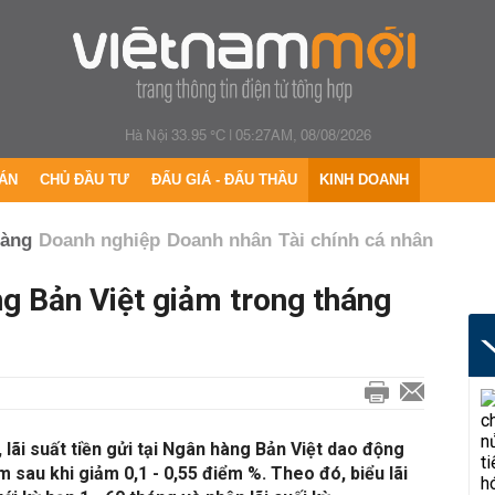
Hà Nội 33.95 °C
|
05:27AM, 08/08/2026
ÁN
CHỦ ĐẦU TƯ
ĐẤU GIÁ - ĐẤU THẦU
KINH DOANH
hàng
Doanh nghiệp
Doanh nhân
Tài chính cá nhân
ng Bản Việt giảm trong tháng
 lãi suất tiền gửi tại Ngân hàng Bản Việt dao động
 sau khi giảm 0,1 - 0,55 điểm %. Theo đó, biểu lãi