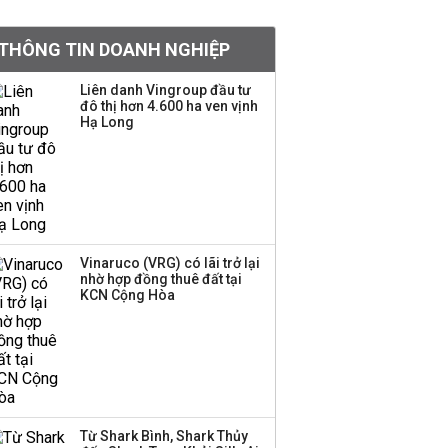
khoản
THÔNG TIN DOANH NGHIỆP
Quy hoạch 4 khu lấn
biển ở Phú Quốc
Liên danh Vingroup đầu tư
đô thị hơn 4.600 ha ven vịnh
Hạ Long
Một thương hiệu thời
trang Việt đóng cửa
sau 5 năm hoạt động,
thanh lý toàn bộ cửa
hàng
Vinaruco (VRG) có lãi trở lại
nhờ hợp đồng thuê đất tại
Dự án Sheraton Phú
KCN Cộng Hòa
Quốc bị buộc chấm dứt
hoạt động
Công ty 100 tỷ của
Huấn Hoa Hồng bỗng
Từ Shark Bình, Shark Thủy
dưng ‘biến mất’, một