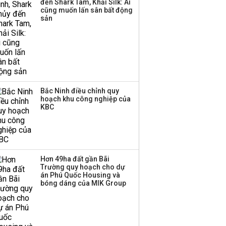
đến Shark Tam, Khải Silk: Ai
công ty khác đã giải thể
cũng muốn lấn sân bất động
sản
Bắc Ninh điều chỉnh quy
hoạch khu công nghiệp của
KBC
Hơn 49ha đất gần Bãi
Trường quy hoạch cho dự
án Phú Quốc Housing và
bóng dáng của MIK Group