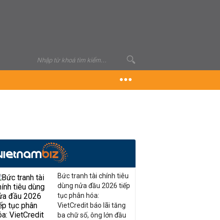
Bức tranh tài chính tiêu
dùng nửa đầu 2026 tiếp
tục phân hóa:
VietCredit báo lãi tăng
ba chữ số, ông lớn đầu