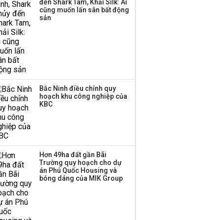
đến Shark Tam, Khải Silk: Ai
ba chữ số trong nửa
cũng muốn lấn sân bất động
đầu năm:
sản
Techcombank dẫn đầu,
Big4 tụt hạng
Bắc Ninh điều chỉnh quy
hoạch khu công nghiệp của
KBC
Hơn 49ha đất gần Bãi
Trường quy hoạch cho dự
án Phú Quốc Housing và
bóng dáng của MIK Group