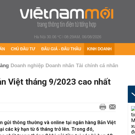
Hà Nội 30.06 °C
|
08:29AM, 06/08/2026
ÁN
CHỦ ĐẦU TƯ
ĐẤU GIÁ - ĐẤU THẦU
KINH DOANH
hàng
Doanh nghiệp
Doanh nhân
Tài chính cá nhân
n Việt tháng 9/2023 cao nhất
ền gửi thông thường và online tại ngân hàng Bản Việt
i các kỳ hạn từ 6 tháng trở lên. Trong đó,