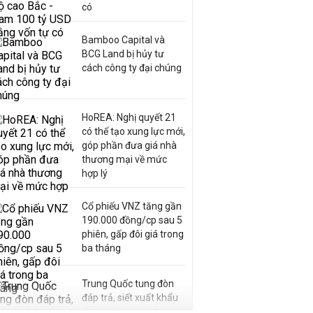
có
Bamboo Capital và
BCG Land bị hủy tư
cách công ty đại chúng
HoREA: Nghị quyết 21
có thể tạo xung lực mới,
góp phần đưa giá nhà
thương mại về mức
hợp lý
Cổ phiếu VNZ tăng gần
190.000 đồng/cp sau 5
phiên, gấp đôi giá trong
ba tháng
Trung Quốc tung đòn
đáp trả, siết xuất khẩu
drone và trừng phạt