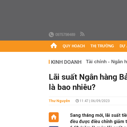
0975798489
QUY HOẠCH
THỊ TRƯỜNG
DỰ 
KINH DOANH
Tài chính - Ngân 
Lãi suất Ngân hàng Bả
là bao nhiêu?
Thư Nguyễn
11:47 | 06/09/2023
Sang tháng mới, lãi suất ti
đều được điều chỉnh giảm tạ