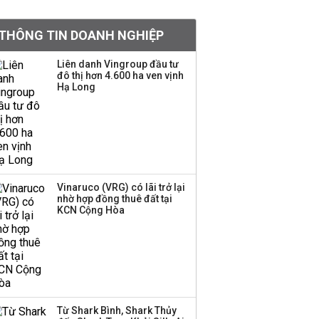
doanh nghiệp Mỹ
THÔNG TIN DOANH NGHIỆP
Hoá chất Đức Giang
công bố hai ứng viên
Liên danh Vingroup đầu tư
đô thị hơn 4.600 ha ven vịnh
HĐQT, cổ phiếu DGC
Hạ Long
tăng trần
'Đế chế’ kinh doanh
hàng xa xỉ của Lý Nhã
Kỳ: Từ phân phối, thiết
kế kim cương đến thời
trang, phụ kiện cao cấp
Vinaruco (VRG) có lãi trở lại
nhờ hợp đồng thuê đất tại
KCN Cộng Hòa
Hãng kim cương tài trợ
vương miện cho các
cuộc thi hoa hậu thông
báo ngừng hoạt động
Lãi thuần từ dịch vụ
Từ Shark Bình, Shark Thủy
nhiều ngân hàng tăng