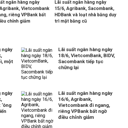
uất ngân hàng ngày
Lãi suất ngân hàng ngày
 Agribank, Vietcombank
15/6, Agribank, Sacombank,
ang, riêng VPBank bất
HDBank và loạt nhà băng duy
iều chỉnh giảm
trì mặt bằng cũ
g ngày
Lãi suất ngân hàng ngày
,
18/6, VietcomBank, BIDV,
i, một
Sacombank tiếp tục
chững lại
g ngày
Lãi suất ngân hàng ngày
,
16/6, Agribank,
 ‘ông
Vietcombank đi ngang,
iến
riêng VPBank bất ngờ
điều chỉnh giảm