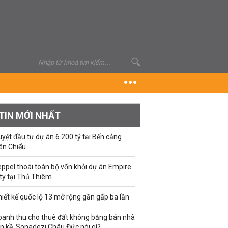
TIN MỚI NHẤT
yệt đầu tư dự án 6.200 tỷ tại Bến cảng
ên Chiểu
ppel thoái toàn bộ vốn khỏi dự án Empire
ty tại Thủ Thiêm
iết kế quốc lộ 13 mở rộng gần gấp ba lần
oanh thu cho thuê đất không bằng bán nhà
ền kề, Sonadezi Châu Đức nói gì?