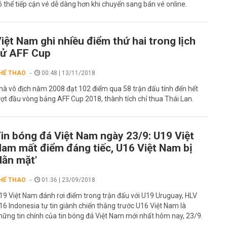
ó thể tiếp cận vé dễ dàng hơn khi chuyển sang bán vé online.
iệt Nam ghi nhiều điểm thứ hai trong lịch
sử AFF Cup
HỂ THAO
00:48 | 13/11/2018
hà vô địch năm 2008 đạt 102 điểm qua 58 trận đấu tính đến hết
ượt đầu vòng bảng AFF Cup 2018, thành tích chỉ thua Thái Lan.
in bóng đá Việt Nam ngày 23/9: U19 Việt
am mất điểm đáng tiếc, U16 Việt Nam bị
dằn mặt'
HỂ THAO
01:36 | 23/09/2018
19 Việt Nam đánh rơi điểm trong trận đấu với U19 Uruguay, HLV
16 Indonesia tự tin giành chiến thắng trước U16 Việt Nam là
hững tin chính của tin bóng đá Việt Nam mới nhất hôm nay, 23/9.