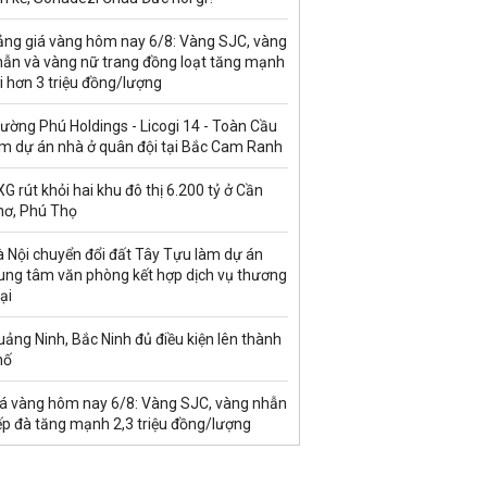
ảng giá vàng hôm nay 6/8: Vàng SJC, vàng
hẫn và vàng nữ trang đồng loạt tăng mạnh
i hơn 3 triệu đồng/lượng
ường Phú Holdings - Licogi 14 - Toàn Cầu
àm dự án nhà ở quân đội tại Bắc Cam Ranh
G rút khỏi hai khu đô thị 6.200 tỷ ở Cần
hơ, Phú Thọ
à Nội chuyển đổi đất Tây Tựu làm dự án
rung tâm văn phòng kết hợp dịch vụ thương
ại
ảng Ninh, Bắc Ninh đủ điều kiện lên thành
hố
iá vàng hôm nay 6/8: Vàng SJC, vàng nhẫn
ếp đà tăng mạnh 2,3 triệu đồng/lượng