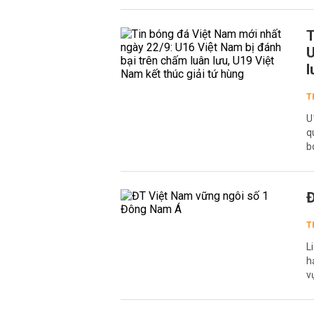
T
U
l
T
U
q
b
Đ
T
L
h
v