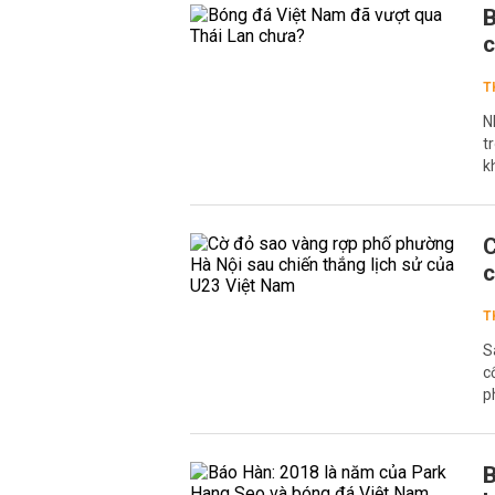
B
T
N
t
k
C
c
T
S
c
p
B