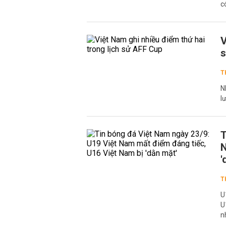
c
V
T
N
l
T
N
'
T
U
U
n