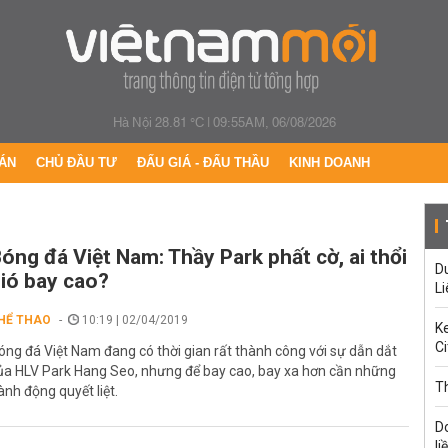
Hà Nội 28.81 °C
|
09:55AM, 06/08/2026
ÁN
CHỦ ĐẦU TƯ
ĐẤU GIÁ - ĐẤU THẦU
KINH DOANH
óng đá Việt Nam: Thầy Park phất cờ, ai thổi
Du
ió bay cao?
Li
HỂ THAO
10:19 | 02/04/2019
Ke
Ci
óng đá Việt Nam đang có thời gian rất thành công với sự dẫn dắt
ủa HLV Park Hang Seo, nhưng để bay cao, bay xa hơn cần những
Th
ành động quyết liệt.
D
li