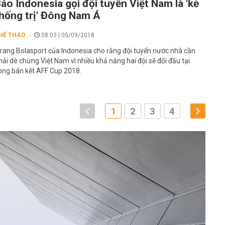
áo Indonesia gọi đội tuyển Việt Nam là 'kẻ
hống trị' Đông Nam Á
HỂ THAO
08:03 | 05/09/2018
rang Bolasport của Indonesia cho rằng đội tuyển nước nhà cần
hải dè chừng Việt Nam vì nhiều khả năng hai đội sẽ đối đầu tại
òng bán kết AFF Cup 2018.
1
2
3
4