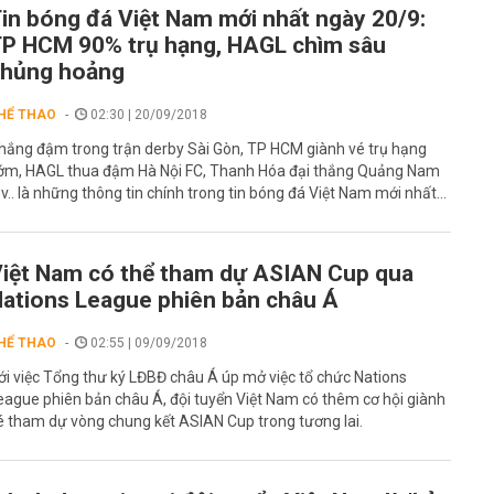
in bóng đá Việt Nam mới nhất ngày 20/9:
P HCM 90% trụ hạng, HAGL chìm sâu
khủng hoảng
HỂ THAO
02:30 | 20/09/2018
hắng đậm trong trận derby Sài Gòn, TP HCM giành vé trụ hạng
ớm, HAGL thua đậm Hà Nội FC, Thanh Hóa đại thắng Quảng Nam
v.v.. là những thông tin chính trong tin bóng đá Việt Nam mới nhất...
iệt Nam có thể tham dự ASIAN Cup qua
ations League phiên bản châu Á
HỂ THAO
02:55 | 09/09/2018
ới việc Tổng thư ký LĐBĐ châu Á úp mở việc tổ chức Nations
eague phiên bản châu Á, đội tuyển Việt Nam có thêm cơ hội giành
é tham dự vòng chung kết ASIAN Cup trong tương lai.