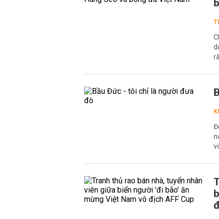
b
T
C
d
r
B
K
Đ
n
v
T
b
đ