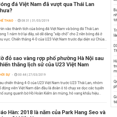
óng đá Việt Nam đã vượt qua Thái Lan
chưa?
B
n
tớ
HỂ THAO
08:31 | 31/03/2019
hìn vào thành tích của bóng đá Việt Nam và bóng đá Thái Lan
Tr
rong 1 năm trở lại đây, sẽ dễ dàng “xếp chỗ” cho 2 nền bóng đá ở
l
hu vực. Chiến thắng 4-0 của U23 Việt Nam trước đại diện xứ Chùa...
DX
T
ờ đỏ sao vàng rợp phố phường Hà Nội sau
H
hiến thắng lịch sử của U23 Việt Nam
t
m
HỜI SỰ
00:44 | 27/03/2019
Qu
au chiến thắng 4-0 của U23 Việt Nam trước U23 Thái Lan, nhóm
p
ổ động viên Việt Nam dẫn đầu là đoàn ô tô chạy xe dọc các tuyến
hố xung quanh bờ Hồ Hoàn Kiếm ăn mừng, hô vang khẩu hiệu...
G
ti
áo Hàn: 2018 là năm của Park Hang Seo và