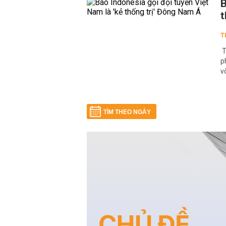
B
t
T
T
p
v
TÌM THEO NGÀY