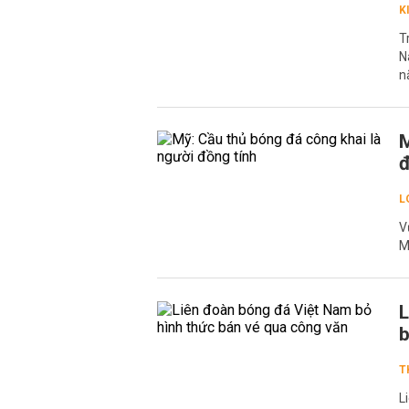
K
T
N
n
M
đ
L
V
M
L
b
T
L