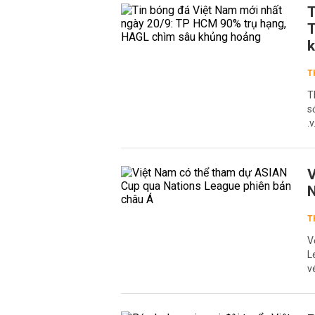
T
T
T
T
s
.
V
N
T
V
L
v