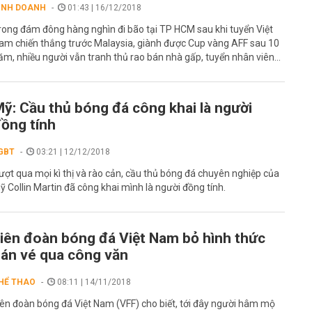
INH DOANH
01:43 | 16/12/2018
rong đám đông hàng nghìn đi bão tại TP HCM sau khi tuyển Việt
am chiến thắng trước Malaysia, giành được Cup vàng AFF sau 10
ăm, nhiều người vẫn tranh thủ rao bán nhà gấp, tuyển nhân viên...
ỹ: Cầu thủ bóng đá công khai là người
ồng tính
GBT
03:21 | 12/12/2018
ượt qua mọi kì thị và rào cản, cầu thủ bóng đá chuyên nghiệp của
ỹ Collin Martin đã công khai mình là người đồng tính.
iên đoàn bóng đá Việt Nam bỏ hình thức
án vé qua công văn
HỂ THAO
08:11 | 14/11/2018
iên đoàn bóng đá Việt Nam (VFF) cho biết, tới đây người hâm mộ