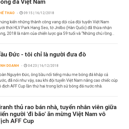
óng đá Việt Nam
HỂ THAO
09:15 | 16/12/2018
hứng kiến những thành công vang dội của đội tuyển Việt Nam
ưới thời HLV Park Hang Seo, tờ Jnilbo (Hàn Quốc) đã thừa nhận
ằng, 2018 là năm của chiến lược gia 59 tuổi và “Những chú rồng...
ầu Đức - tôi chỉ là người đưa đò
INH DOANH
04:23 | 16/12/2018
oàn Nguyên Đức, ông bầu nổi tiếng máu me bóng đá khắp cả
ước, đã nói như vậy, sau khi đội tuyển Việt Nam nâng cao chiếc cúp
ô địch AFF Cup lần thứ hai trong lịch sử bóng đá nước nhà.
ranh thủ rao bán nhà, tuyển nhân viên giữa
iển người 'đi bão' ăn mừng Việt Nam vô
ịch AFF Cup