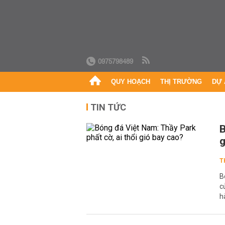
0975798489
QUY HOẠCH
THỊ TRƯỜNG
DỰ 
TIN TỨC
B
g
T
B
c
h