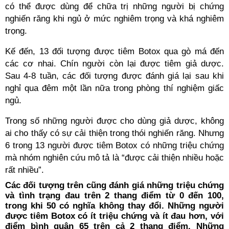
có thể được dùng để chữa trị những người bị chứng
nghiến răng khi ngủ ở mức nghiêm trọng và khá nghiêm
trọng.
Kế đến, 13 đối tượng được tiêm Botox qua gò má đến
các cơ nhai. Chín người còn lại được tiêm giả dược.
Sau 4-8 tuần, các đối tượng được đánh giá lại sau khi
nghỉ qua đêm một lần nữa trong phòng thí nghiệm giấc
ngủ.
Trong số những người được cho dùng giả dược, không
ai cho thấy có sự cải thiện trong thói nghiến răng. Nhưng
6 trong 13 người được tiêm Botox có những triệu chứng
mà nhóm nghiên cứu mô tả là “được cải thiện nhiều hoặc
rất nhiều”.
Các đối tượng trên cũng đánh giá những triệu chứng
và tình trạng đau trên 2 thang điểm từ 0 đến 100,
trong khi 50 có nghĩa không thay đổi. Những người
được tiêm Botox có ít triệu chứng và ít đau hơn, với
điểm bình quân 65 trên cả 2 thang điểm. Những