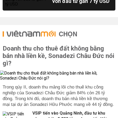
vốn đầu tư gần 7 tỷ USD
CHỌN
Doanh thu cho thuê đất không bằng
bán nhà liền kề, Sonadezi Châu Đức nói
gì?
Trong qúy II, doanh thu mảng lõi cho thuê khu công
nghiệp của Sonadezi Châu Đức giảm 84% còn 26 tỷ
đồng. Trong khi đó, doanh thu bán nhà liền kề thương
mại tại dự án Sonadezi Hữu Phước mang về 44 tỷ đồng.
VSIP tiến vào Quảng Ninh, đầu tư khu