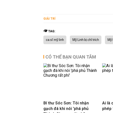
GIẢI TRÍ
TAG:
ca sĩ mỹ linh
Mỹ Linh bị chỉ trích
Mỹ 
CÓ THỂ BẠN QUAN TÂM
Bí thư Sóc Sơn: Tôi nhận
Ai là 
gạch đá khi nói 'phá phủ
phép 