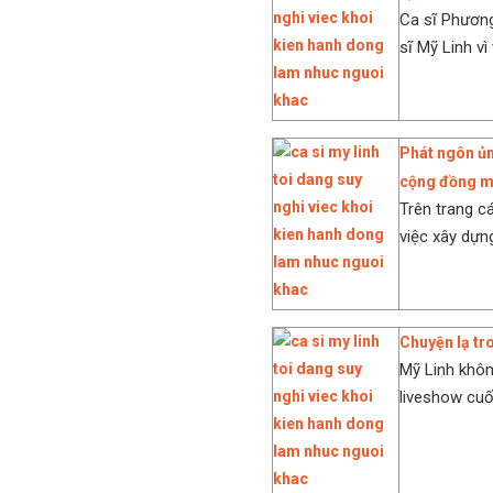
Ca sĩ Phương
sĩ Mỹ Linh vì 
Phát ngôn ủng
cộng đồng m
Trên trang c
việc xây dựng
Chuyện lạ tr
Mỹ Linh khôn
liveshow cuố