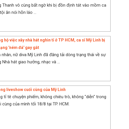
 Thanh vô cùng bất ngờ khi bị đồn định tát vào mồm ca
tội ăn nói hỗn láo ...
 hộ việc xây nhà hát nghìn tỉ ở TP HCM, ca sĩ Mỹ Linh bị
ạng 'ném đá' gay gắt
á nhân, nữ diva Mỹ Linh đã đăng tải dòng trạng thái về sự
 Nhà hát giao hưởng, nhạc và ...
ong liveshow cuối cùng của Mỹ Linh
g tỉ tê chuyện phiếm, không chiêu trò, không "diễn" trong
i cùng của mình tối 18/8 tại TP. HCM.