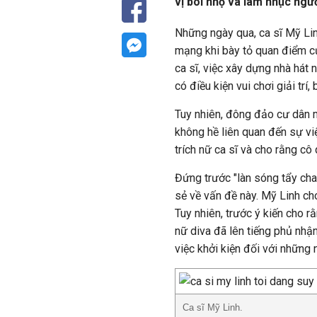
vị bôi nhọ và làm nhục ngư
Những ngày qua, ca sĩ Mỹ Li
mạng khi bày tỏ quan điểm củ
ca sĩ, việc xây dựng nhà hát n
có điều kiện vui chơi giải trí,
Tuy nhiên, đông đảo cư dân 
không hề liên quan đến sự việ
trích nữ ca sĩ và cho rằng cô
Đứng trước "làn sóng tẩy cha
sẻ về vấn đề này. Mỹ Linh cho
Tuy nhiên, trước ý kiến cho 
nữ diva đã lên tiếng phủ nhậ
việc khởi kiện đối với những 
Ca sĩ Mỹ Linh.