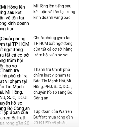
Mi Hồng lên tiếng sau
kết luận về tồn tại trong
kinh doanh vàng bạc
Chuỗi phòng gym tại
TP HCM bất ngờ đóng
cửa tất cả cơ sở, hàng
trăm hội viên bơ vơ
Thanh tra Chính phủ
chỉ ra loạt vi phạm tại
Bảo Tín Mạnh Hải, Mi
Hồng, PNJ, SJC, DOJI,
chuyển hồ sơ sang Bộ
Công an
Tập đoàn của Warren
Buffett mua ròng gần
20 tỷ USD cổ phiếu,