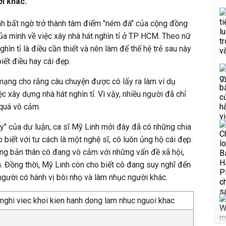
ời khác.
nh bất ngờ trở thành tâm điểm "ném đá" của cộng đồng
a mình về việc xây nhà hát nghìn tỉ ở TP HCM. Theo nữ
ghìn tỉ là điều cần thiết và nên làm để thế hệ trẻ sau này
 biết điều hay cái đẹp.
mạng cho rằng câu chuyện được cô lấy ra làm ví dụ
c xây dựng nhà hát nghìn tỉ. Vì vậy, nhiều người đã chỉ
 quá vô cảm.
y" của dư luận, ca sĩ Mỹ Linh mới đây đã có những chia
 biết với tư cách là một nghệ sĩ, cô luôn ủng hộ cái đẹp.
rằng bản thân cô đang vô cảm với những vấn đề xã hội,
n. Đồng thời, Mỹ Linh còn cho biết cô đang suy nghĩ đến
người có hành vị bôi nhọ và làm nhục người khác.