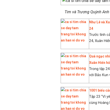
Tim và Trương Quỳnh Anh
Như Lê và Xuâ
24
Trước tình c
24, Xuân Hiến
Quá ngạc nhiê
Xuân Hiến hỏi
Trong tập 24
với Bảo Kun v
1001 biểu cảm
Tập 23 "Vì yê
cùng Hoàng P