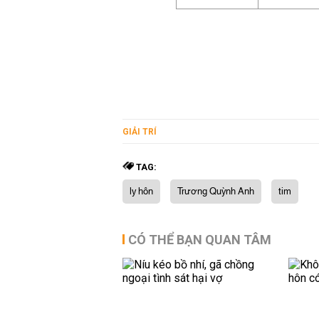
GIẢI TRÍ
TAG:
ly hôn
Trương Quỳnh Anh
tim
CÓ THỂ BẠN QUAN TÂM