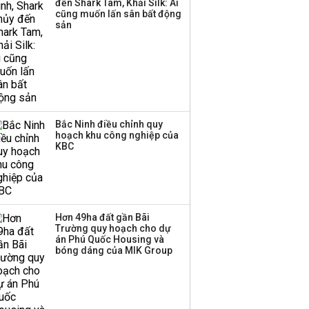
đến Shark Tam, Khải Silk: Ai
cũng muốn lấn sân bất động
Thị trường thường
sản
‘phất lên’ trong tháng 8,
nhóm ngành nào có
tiềm năng dẫn sóng?
Bắc Ninh điều chỉnh quy
hoạch khu công nghiệp của
KBC
Hơn 49ha đất gần Bãi
Trường quy hoạch cho dự
án Phú Quốc Housing và
bóng dáng của MIK Group