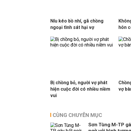
Níu kéo bồ nhí, gã chồng
Không
ngoại tình sát hại vợ
hôn c
Bị chồng bỏ, người vợ phát
Chồng
hiện cuộc đời có nhiều niềm
vợ bà
vui
CÙNG CHUYÊN MỤC
Sơn Tùng M-TP gâ
ngờ với hình tượn