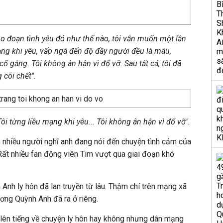
o đoạn tình yêu đó như thế nào, tôi vẫn muốn một lần
ạng khi yêu, vấp ngã đến độ đầy người đều là máu,
ố gắng. Tôi không ân hận vì đổ vỡ. Sau tất cả, tôi đã
 cõi chết".
ôi từng liều mạng khi yêu... Tôi không ân hận vì đổ vỡ".
n nhiều người nghĩ anh đang nói đến chuyện tình cảm của
ất nhiều fan động viên Tim vượt qua giai đoạn khó
Anh ly hôn đã lan truyền từ lâu. Thậm chí trên mạng xã
ương Quỳnh Anh đã ra ở riêng.
 lên tiếng về chuyện ly hôn hay không nhưng dân mạng