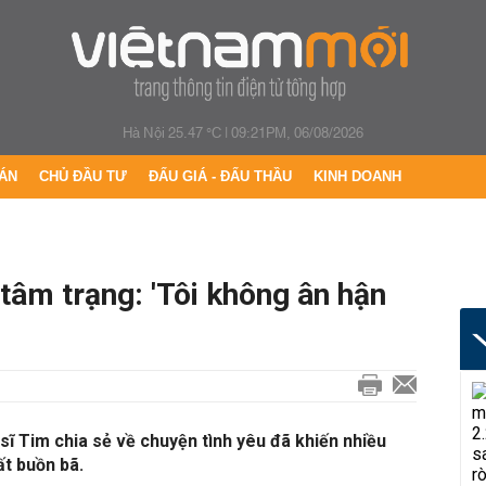
Hà Nội 25.47 °C
|
09:21PM, 06/08/2026
ÁN
CHỦ ĐẦU TƯ
ĐẤU GIÁ - ĐẤU THẦU
KINH DOANH
 tâm trạng: 'Tôi không ân hận
sĩ Tim chia sẻ về chuyện tình yêu đã khiến nhiều
t buồn bã.