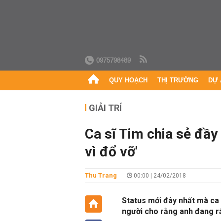
0975798489
QUY HOẠCH
THỊ TRƯỜNG
DỰ 
GIẢI TRÍ
Ca sĩ Tim chia sẻ đầy
vì đổ vỡ'
Thu Trang
00:00 | 24/02/2018
Status mới đây nhất mà ca 
người cho rằng anh đang rấ