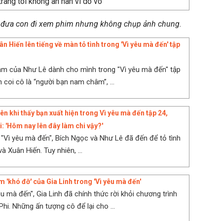
 đưa con đi xem phim nhưng không chụp ảnh chung.
n Hiến lên tiếng về màn tỏ tình trong 'Vì yêu mà đến' tập
ảm của Như Lê dành cho mình trong "Vì yêu mà đến" tập
 coi cô là “người bạn nam châm”, ...
n khi thấy bạn xuất hiện trong Vì yêu mà đến tập 24,
: 'Hôm nay lên đây làm chi vậy?'
 "Vì yêu mà đến", Bích Ngọc và Như Lê đã đến để tỏ tình
à Xuân Hiến. Tuy nhiên, ...
 'khó đỡ' của Gia Linh trong 'Vì yêu mà đến'
u mà đến", Gia Linh đã chính thức rời khỏi chương trình
hi. Những ấn tượng cô để lại cho ...