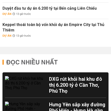
Duyệt đầu tư dự án 6.200 tỷ tại Bến cảng Liên Chiểu
DỰ ÁN
13 giờ trước
Keppel thoái toàn bộ vốn khỏi dự án Empire City tại Thủ
Thiêm
DỰ ÁN
13 giờ trước
ĐỌC NHIỀU NHẤT
DXG rút khỏi hai khu đô
thị 6.200 tỷ ở Cần Thơ,
Phú Thọ
Hưng Yên sắp xây đường
Phố Hiến - Hưng Hà gần