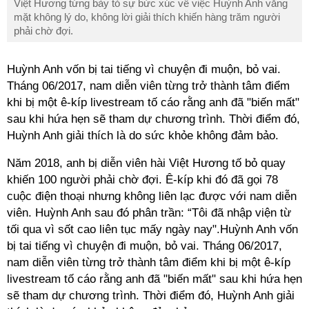
Việt Hương từng bày tỏ sự bức xúc về việc Huỳnh Anh vắng
mặt không lý do, không lời giải thích khiến hàng trăm người
phải chờ đợi.
Huỳnh Anh vốn bị tai tiếng vì chuyện đi muộn, bỏ vai.
Tháng 06/2017, nam diễn viên từng trở thành tâm điểm
khi bị một ê-kíp livestream tố cáo rằng anh đã "biến mất"
sau khi hứa hẹn sẽ tham dự chương trình. Thời điểm đó,
Huỳnh Anh giải thích là do sức khỏe không đảm bảo.
Năm 2018, anh bị diễn viên hài Việt Hương tố bỏ quay
khiến 100 người phải chờ đợi. Ê-kíp khi đó đã gọi 78
cuộc điện thoại nhưng không liên lạc được với nam diễn
viên. Huỳnh Anh sau đó phân trần: “Tôi đã nhập viện từ
tối qua vì sốt cao liên tục mấy ngày nay".Huỳnh Anh vốn
bị tai tiếng vì chuyện đi muộn, bỏ vai. Tháng 06/2017,
nam diễn viên từng trở thành tâm điểm khi bị một ê-kíp
livestream tố cáo rằng anh đã "biến mất" sau khi hứa hẹn
sẽ tham dự chương trình. Thời điểm đó, Huỳnh Anh giải