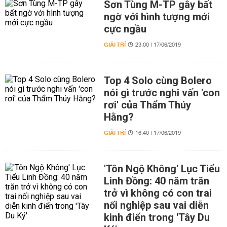
Sơn Tùng M-TP gây bất
ngờ với hình tượng mới
cực ngầu
GIẢI TRÍ
23:00 | 17/06/2019
Top 4 Solo cùng Bolero
nói gì trước nghi vấn 'con
rơi' của Thẩm Thúy
Hằng?
GIẢI TRÍ
16:40 | 17/06/2019
'Tôn Ngộ Không' Lục Tiểu
Linh Đồng: 40 năm trăn
trở vì không có con trai
nối nghiệp sau vai diễn
kinh điển trong 'Tây Du