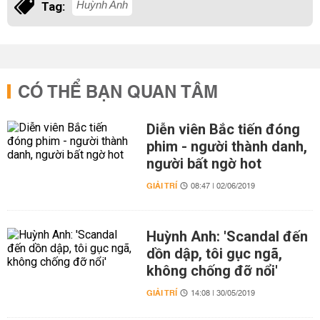
Huỳnh Anh
Tag:
CÓ THỂ BẠN QUAN TÂM
Diễn viên Bắc tiến đóng
phim - người thành danh,
người bất ngờ hot
GIẢI TRÍ
08:47 | 02/06/2019
Huỳnh Anh: 'Scandal đến
dồn dập, tôi gục ngã,
không chống đỡ nổi'
GIẢI TRÍ
14:08 | 30/05/2019