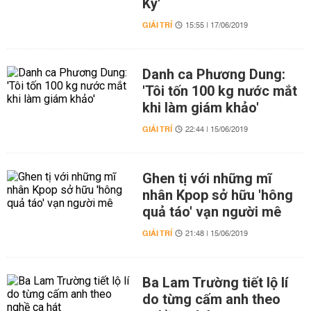
Ký'
GIẢI TRÍ
15:55 | 17/06/2019
Danh ca Phương Dung:
'Tôi tốn 100 kg nước mắt
khi làm giám khảo'
GIẢI TRÍ
22:44 | 15/06/2019
Ghen tị với những mĩ
nhân Kpop sở hữu 'hông
quả táo' vạn người mê
GIẢI TRÍ
21:48 | 15/06/2019
Ba Lam Trường tiết lộ lí
do từng cấm anh theo