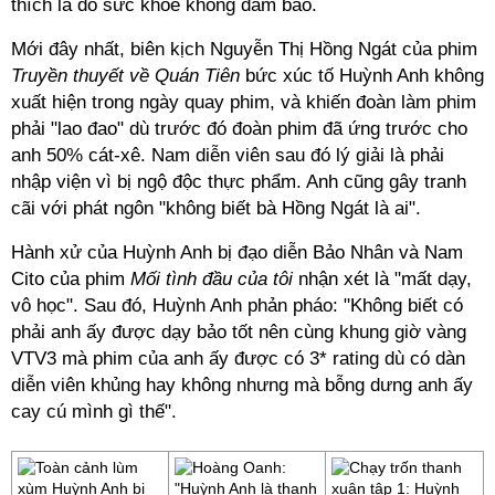
thích là do sức khỏe không đảm bảo.
Mới đây nhất, biên kịch Nguyễn Thị Hồng Ngát của phim
Truyền thuyết về Quán Tiên
bức xúc tố Huỳnh Anh không
xuất hiện trong ngày quay phim, và khiến đoàn làm phim
phải "lao đao" dù trước đó đoàn phim đã ứng trước cho
anh 50% cát-xê. Nam diễn viên sau đó lý giải là phải
nhập viện vì bị ngộ độc thực phẩm. Anh cũng gây tranh
cãi với phát ngôn "không biết bà Hồng Ngát là ai".
Hành xử của Huỳnh Anh bị đạo diễn Bảo Nhân và Nam
Cito của phim
Mối tình đầu của tôi
nhận xét là "mất dạy,
vô học". Sau đó, Huỳnh Anh phản pháo: "Không biết có
phải anh ấy được dạy bảo tốt nên cùng khung giờ vàng
VTV3 mà phim của anh ấy được có 3* rating dù có dàn
diễn viên khủng hay không nhưng mà bỗng dưng anh ấy
cay cú mình gì thế".