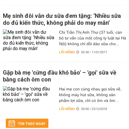
Mẹ sinh đôi vẫn dư sữa đem tặng: ‘Nhiều sữa
do đủ kiến thức, không phải do may mắn’
Chị Trần Thị Anh Thư (37 tuổi, cán
bộ tư vấn của một công ty luật tại Hà
Nội) không chỉ dồi dào sữa cho...
LỐI SỐNG
02:46 | 11/01/2017
Gặp bà mẹ 'cứng đầu khó bảo' – 'gọi' sữa về
bằng cách ôm con
Hai mẹ con cùng nhau gọi sữa về,
không máy hút sữa, không sản
phẩm lợi sữa, chỉ có ôm và ôm...
LỐI SỐNG
00:00 | 23/12/2016
TÌM THEO NGÀY