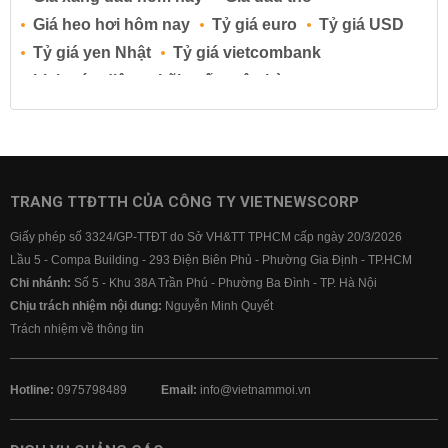
Giá heo hơi hôm nay
Tỷ giá euro
Tỷ giá USD
Tỷ giá yen Nhật
Tỷ giá vietcombank
Lịch cúp điện
Lãi suất ngân hàng
Lãi suất tiết kiệm
Lãi suất tiền gửi
Lãi suất ngân hàng Agribank
Lãi suất ngân hàng Sacombank
Lãi suất ngân hàng BIDV
TRANG TTĐTTH CỦA CÔNG TY VIETNEWSCORP
Lãi suất ngân hàng Vietinbank
Giấy phép số 3324/GP-TTĐT do Sở VH&TT TPHCM cấp ngày 20/3/2026
Lãi suất ngân hàng Vietcombank
Lầu 5 - Compa Building - 293 Điện Biên Phủ - Phường Gia Định - TP.HCM
Chi nhánh:
Số 5 - Khu 38A Trần Phú - Phường Ba Đình - TP. Hà Nội
Chịu trách nhiệm nội dung:
Nguyễn Minh Quyết
Trách nhiệm về thông tin
Hotline:
0975798489
Email:
info@vietnammoi.vn