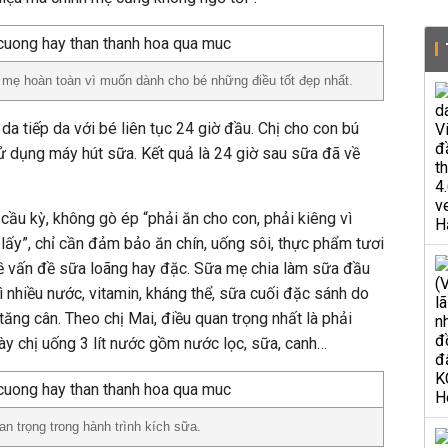
 mẹ hoàn toàn vì muốn dành cho bé những điều tốt đẹp nhất.
a tiếp da với bé liên tục 24 giờ đầu. Chị cho con bú
ử dụng máy hút sữa. Kết quả là 24 giờ sau sữa đã về
cầu kỳ, không gò ép “phải ăn cho con, phải kiêng vì
t lấy”, chỉ cần đảm bảo ăn chín, uống sôi, thực phẩm tươi
về vấn đề sữa loãng hay đặc. Sữa mẹ chia làm sữa đầu
ì nhiều nước, vitamin, kháng thể, sữa cuối đặc sánh do
ăng cân. Theo chị Mai, điều quan trọng nhất là phải
ày chị uống 3 lít nước gồm nước lọc, sữa, canh…
an trọng trong hành trình kích sữa.