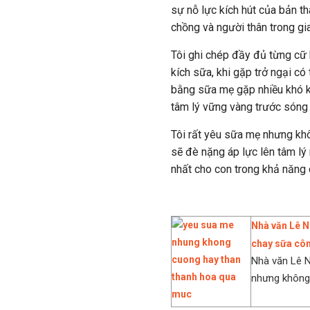
sự nỗ lực kích hút của bản t
chồng và người thân trong gia
Tôi ghi chép đầy đủ từng cữ
kích sữa, khi gặp trở ngại có
bằng sữa mẹ gặp nhiều khó kh
tâm lý vững vàng trước sóng 
Tôi rất yêu sữa mẹ nhưng khô
sẽ đè nặng áp lực lên tâm lý
nhất cho con trong khả năng c
Nhà văn Lê N
chay sữa côn
Nhà văn Lê N
nhưng không 