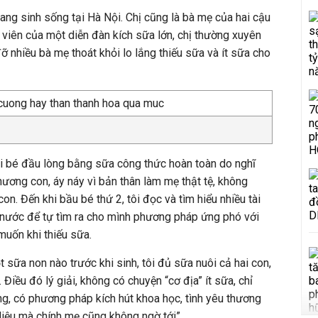
ang sinh sống tại Hà Nội. Chị cũng là bà mẹ của hai cậu
trị viên của một diễn đàn kích sữa lớn, chị thường xuyên
ỡ nhiều bà mẹ thoát khỏi lo lắng thiếu sữa và ít sữa cho
ôi bé đầu lòng bằng sữa công thức hoàn toàn do nghĩ
thương con, áy náy vì bản thân làm mẹ thật tệ, không
on. Đến khi bầu bé thứ 2, tôi đọc và tìm hiểu nhiều tài
i nước để tự tìm ra cho mình phương pháp ứng phó với
uốn khi thiếu sữa.
 sữa non nào trước khi sinh, tôi đủ sữa nuôi cả hai con,
Điều đó lý giải, không có chuyện “cơ địa” ít sữa, chỉ
g, có phương pháp kích hút khoa học, tình yêu thương
 diệu mà chính mẹ cũng không ngờ tới”.