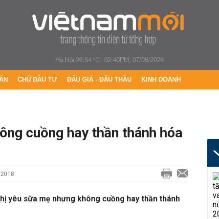
Hà Nội 26.54 °C
|
02:40PM, 07/08/2026
ÁN
CHỦ ĐẦU TƯ
ĐẤU GIÁ - ĐẤU THẦU
KINH DOANH
ông cuồng hay thần thánh hóa
/2018
chị yêu sữa mẹ nhưng không cuồng hay thần thánh