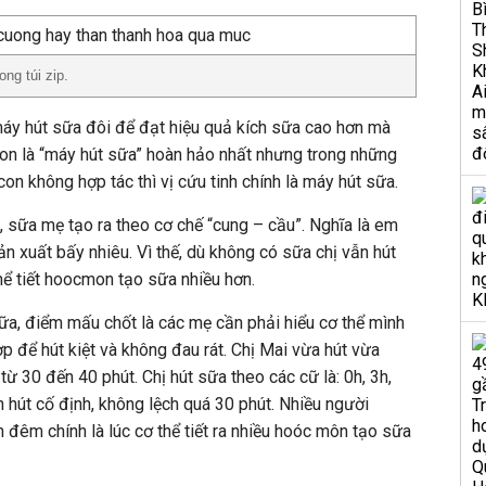
ng túi zip.
áy hút sữa đôi để đạt hiệu quả kích sữa cao hơn mà
 Con là “máy hút sữa” hoàn hảo nhất nhưng trong những
con không hợp tác thì vị cứu tinh chính là máy hút sữa.
, sữa mẹ tạo ra theo cơ chế “cung – cầu”. Nghĩa là em
n xuất bấy nhiêu. Vì thế, dù không có sữa chị vẫn hút
thể tiết hoocmon tạo sữa nhiều hơn.
a, điểm mấu chốt là các mẹ cần phải hiểu cơ thể mình
 để hút kiệt và không đau rát. Chị Mai vừa hút vừa
ừ 30 đến 40 phút. Chị hút sữa theo các cữ là: 0h, 3h,
ch hút cố định, không lệch quá 30 phút. Nhiều người
êm chính là lúc cơ thể tiết ra nhiều hoóc môn tạo sữa