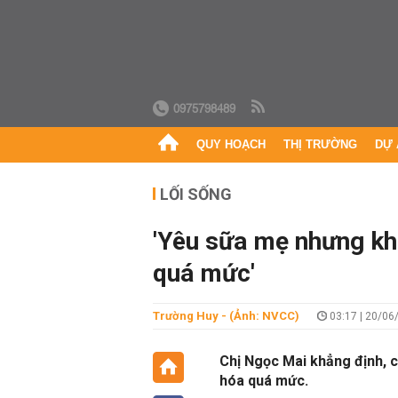
0975798489
QUY HOẠCH
THỊ TRƯỜNG
DỰ 
LỐI SỐNG
'Yêu sữa mẹ nhưng kh
quá mức'
Trường Huy - (Ảnh: NVCC)
03:17 | 20/06
Chị Ngọc Mai khẳng định, 
hóa quá mức.