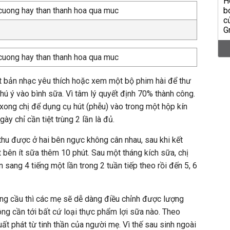
t bản nhạc yêu thích hoặc xem một bộ phim hài để thư
 ý vào bình sữa. Vì tâm lý quyết định 70% thành công.
 xong chị để dụng cụ hút (phễu) vào trong một hộp kín
ày chỉ cần tiệt trùng 2 lần là đủ.
hu được ở hai bên ngực không cân nhau, sau khi kết
t bên ít sữa thêm 10 phút. Sau một tháng kích sữa, chị
n sang 4 tiếng một lần trong 2 tuần tiếp theo rồi đến 5, 6
ng cầu thì các mẹ sẽ dễ dàng điều chỉnh được lượng
g cần tới bất cứ loại thực phẩm lợi sữa nào. Theo
uất phát từ tinh thần của người mẹ. Vì thế sau sinh ngoài