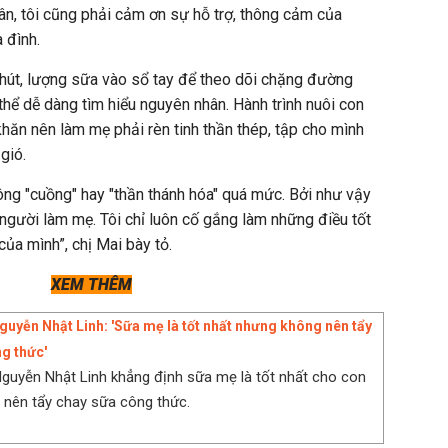
hân, tôi cũng phải cảm ơn sự hỗ trợ, thông cảm của
 đình.
 hút, lượng sữa vào sổ tay để theo dõi chặng đường
 thể dễ dàng tìm hiểu nguyên nhân. Hành trình nuôi con
ăn nên làm mẹ phải rèn tinh thần thép, tập cho mình
gió.
ng "cuồng" hay "thần thánh hóa" quá mức. Bởi như vậy
 người làm mẹ. Tôi chỉ luôn cố gắng làm những điều tốt
ủa mình”, chị Mai bày tỏ.
XEM THÊM
guyễn Nhật Linh: 'Sữa mẹ là tốt nhất nhưng không nên tẩy
g thức'
guyễn Nhật Linh khẳng định sữa mẹ là tốt nhất cho con
nên tẩy chay sữa công thức.