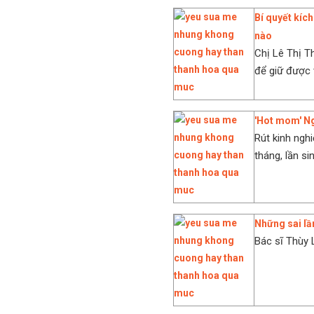
Bí quyết kíc
nào
Chị Lê Thị T
để giữ được 
'Hot mom' Ng
Rút kinh ngh
tháng, lần si
Những sai lầ
Bác sĩ Thùy L