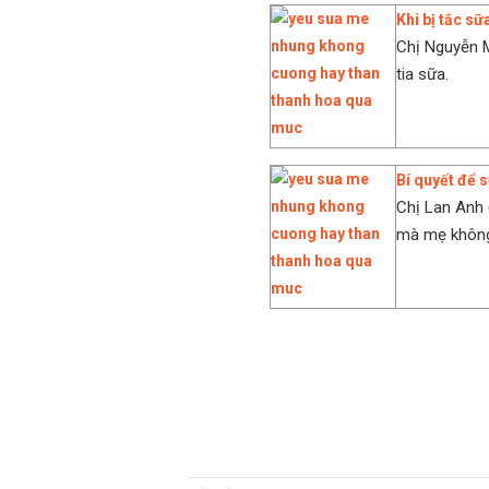
Khi bị tắc s
Chị Nguyễn M
tia sữa.
Bí quyết để 
Chị Lan Anh 
mà mẹ không