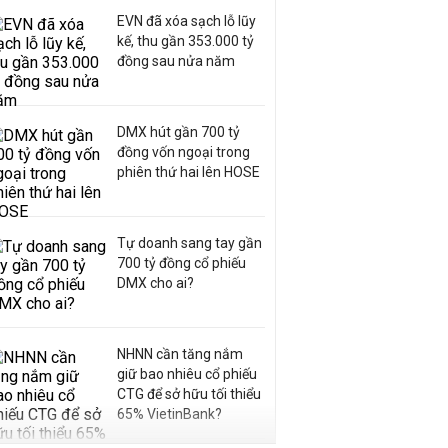
EVN đã xóa sạch lỗ lũy
kế, thu gần 353.000 tỷ
đồng sau nửa năm
DMX hút gần 700 tỷ
đồng vốn ngoại trong
phiên thứ hai lên HOSE
Tự doanh sang tay gần
700 tỷ đồng cổ phiếu
DMX cho ai?
NHNN cần tăng nắm
giữ bao nhiêu cổ phiếu
CTG để sở hữu tối thiểu
65% VietinBank?