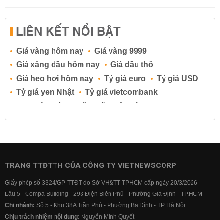
LIÊN KẾT NỔI BẬT
Giá vàng hôm nay
Giá vàng 9999
Giá xăng dầu hôm nay
Giá dầu thô
Giá heo hơi hôm nay
Tỷ giá euro
Tỷ giá USD
Tỷ giá yen Nhật
Tỷ giá vietcombank
Lịch cúp điện
Lãi suất ngân hàng
Lãi suất tiết kiệm
Lãi suất tiền gửi
Lãi suất ngân hàng Agribank
Lãi suất ngân hàng Sacombank
Lãi suất ngân hàng BIDV
TRANG TTĐTTH CỦA CÔNG TY VIETNEWSCORP
Lãi suất ngân hàng Vietinbank
Giấy phép số 3324/GP-TTĐT do Sở VH&TT TPHCM cấp ngày 20/3/2026
Lãi suất ngân hàng Vietcombank
Lầu 5 - Compa Building - 293 Điện Biên Phủ - Phường Gia Định - TP.HCM
Chi nhánh:
Số 5 - Khu 38A Trần Phú - Phường Ba Đình - TP. Hà Nội
Chịu trách nhiệm nội dung:
Nguyễn Minh Quyết