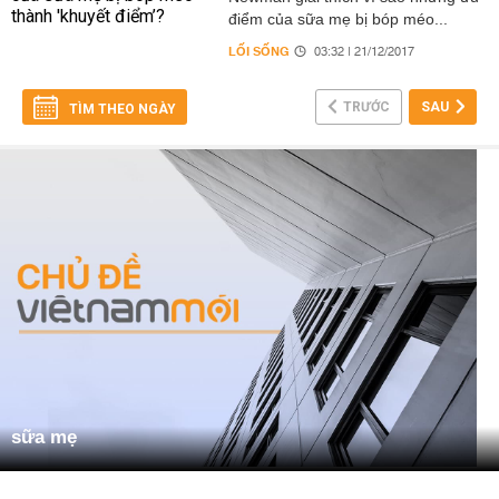
điểm của sữa mẹ bị bóp méo...
LỐI SỐNG
03:32 | 21/12/2017
TRƯỚC
SAU
TÌM THEO NGÀY
sữa mẹ