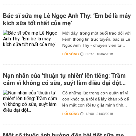
Bác sĩ sữa mẹ Lê Ngọc Anh Thy: ‘Em bé là máy
kích sữa tốt nhất của mẹ’
Mới đây, trong một buổi trao đổi với
kênh thông tin trực tuyến, bác sĩ Lê
Ngọc Anh Thy - chuyên viên tư...
LỐI SỐNG
02:37 | 10/04/2018
Nạn nhân của 'thuận tự nhiên' lên tiếng: Trầm
cảm vì không có sữa, suýt làm điều dại dột...
Có những lúc trong cơn quẫn trí vì
con khóc quá tôi đã lấy khăn xô để
lên mặt con rồi tự giật mình tỉnh...
LỐI SỐNG
12:00 | 21/03/2018
Một số thuốc ảnh hưởng đến bài tiết sữa mẹ