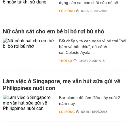
dụng cần sa, các chất của nó sẽ...
LỐI SỐNG
07:05 | 01/09/2018
Nữ cảnh sát cho em bé bị bỏ rơi bú nhờ
Bất chấp y tá can ngăn vì bé trai "hôi
hám và bẩn thỉu", nữ cảnh
sát Celeste Ayala...
THỜI SỰ
03:35 | 22/08/2018
Làm việc ở Singapore, mẹ vẫn hút sữa gửi về
Philippines nuôi con
Bartolome đã làm điều này suốt 2
năm nay.
LỐI SỐNG
00:49 | 15/07/2018