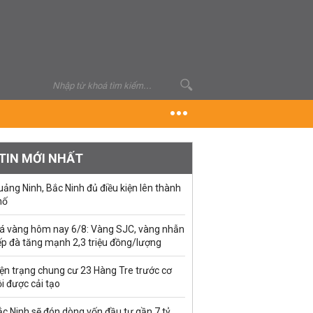
TIN MỚI NHẤT
ảng Ninh, Bắc Ninh đủ điều kiện lên thành
hố
iá vàng hôm nay 6/8: Vàng SJC, vàng nhẫn
ếp đà tăng mạnh 2,3 triệu đồng/lượng
ện trạng chung cư 23 Hàng Tre trước cơ
i được cải tạo
c Ninh sẽ đón dòng vốn đầu tư gần 7 tỷ