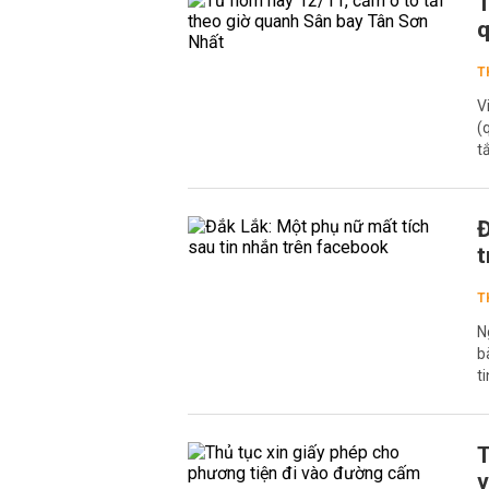
T
q
T
V
(
t
Đ
t
T
N
b
t
T