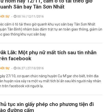
ừ hôm nay 12/11, cấm ô tô tải theo giờ
uanh Sân bay Tân Sơn Nhất
HỜI SỰ
00:16 | 12/11/2016
iệc cấm ô tô tải theo giờ quanh khu vực sân bay Tân Sơn Nhất
quận Tân Bình) nhằm bảo đảm trật tự an toàn giao thông, giảm ùn
ắc giao thông khu vực sân bay.
ắk Lắk: Một phụ nữ mất tích sau tin nhắn
rên facebook
HỜI SỰ
06:27 | 27/10/2016
gày 27/10, cơ quan chức năng huyện Cư M’gar cho biết, trên địa
àn huyện vừa xảy ra một vụ mất tích bí ẩn sau khi người này nhắn
in trên facebook với người lạ.
hủ tục xin giấy phép cho phương tiện đi
vào đường cấm