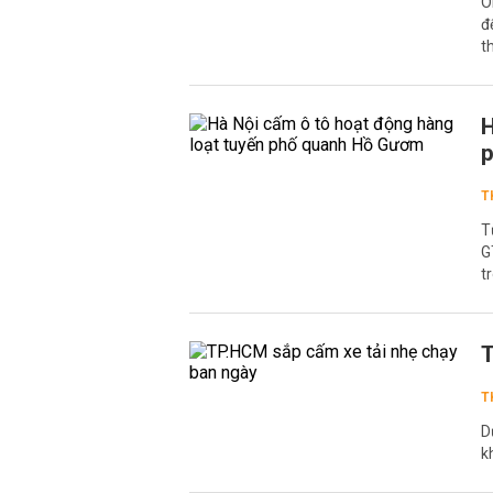
Ô
đ
t
H
T
T
G
t
T
T
D
k