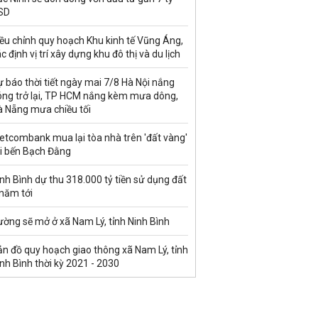
SD
ều chỉnh quy hoạch Khu kinh tế Vũng Áng,
c định vị trí xây dựng khu đô thị và du lịch
 báo thời tiết ngày mai 7/8 Hà Nội nắng
óng trở lại, TP HCM nắng kèm mưa dông,
à Nẵng mưa chiều tối
etcombank mua lại tòa nhà trên 'đất vàng'
ại bến Bạch Đằng
nh Bình dự thu 318.000 tỷ tiền sử dụng đất
 năm tới
ờng sẽ mở ở xã Nam Lý, tỉnh Ninh Bình
n đồ quy hoạch giao thông xã Nam Lý, tỉnh
nh Bình thời kỳ 2021 - 2030