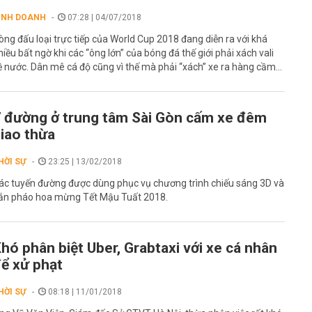
INH DOANH
07:28 | 04/07/2018
òng đấu loại trực tiếp của World Cup 2018 đang diễn ra với khá
hiều bất ngờ khi các “ông lớn” của bóng đá thế giới phải xách vali
ề nước. Dân mê cá độ cũng vì thế mà phải “xách” xe ra hàng cầm...
 đường ở trung tâm Sài Gòn cấm xe đêm
iao thừa
HỜI SỰ
23:25 | 13/02/2018
ác tuyến đường được dùng phục vụ chương trình chiếu sáng 3D và
ắn pháo hoa mừng Tết Mậu Tuất 2018.
hó phân biệt Uber, Grabtaxi với xe cá nhân
ể xử phạt
HỜI SỰ
08:18 | 11/01/2018