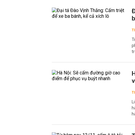
Đ
b
T
T
p
t
H
v
T
L
h
h