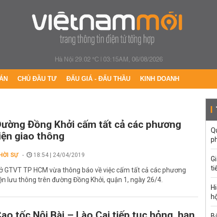
Hà Nội 29.02 °C
|
03:15AM, 06/08/2026
ÁN
CHỦ ĐẦU TƯ
ĐẤU GIÁ - ĐẤU THẦU
KINH DOANH
ường Đồng Khởi cấm tất cả các phương
Qu
iện giao thông
p
HỜI SỰ
18:54 | 24/04/2019
G
ti
ở GTVT TP HCM vừa thông báo về việc cấm tất cả các phương
iện lưu thông trên đường Đồng Khởi, quận 1, ngày 26/4.
Hi
hộ
ao tốc Nội Bài – Lào Cai tiếp tục hỏng, hạn
Bắ