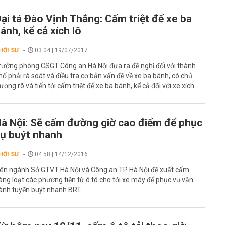
ại tá Đào Vịnh Thắng: Cấm triệt để xe ba
ánh, kể cả xích lô
HỜI SỰ
03:04 | 19/07/2017
rưởng phòng CSGT Công an Hà Nội đưa ra đề nghị đối với thành
hố phải rà soát và điều tra cơ bản vấn đề về xe ba bánh, có chủ
rương rõ và tiến tới cấm triệt để xe ba bánh, kể cả đối với xe xích...
à Nội: Sẽ cấm đường giờ cao điểm để phục
ụ buýt nhanh
HỜI SỰ
04:58 | 14/12/2016
iên ngành Sở GTVT Hà Nội và Công an TP Hà Nội đề xuất cấm
àng loạt các phương tiện từ ô tô cho tới xe máy để phục vụ vận
ành tuyến buýt nhanh BRT.