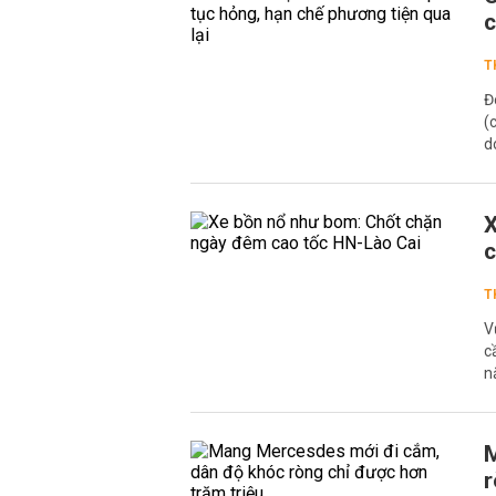
c
T
Đ
(
d
X
c
T
V
c
n
M
r