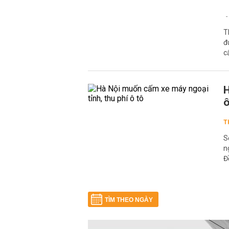
T
đ
c
H
ô
T
S
n
Đ
TÌM THEO NGÀY