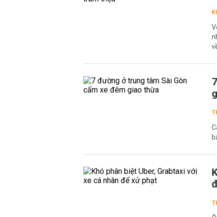
K
V
n
v
7
g
T
C
b
K
đ
T