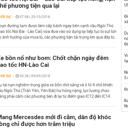
hế phương tiện qua lại
U
Đi
HỜI SỰ
07:08 | 25/10/2018
xá
oạn đường tạm được làm cấp bách ngay bên cạnh cầu Ngòi Thủ
cao tốc Nội Bài - Lào Cai) vừa đưa vào sử dụng lại tiếp tục bị sụt lún
Dự
o ảnh hưởng của mưa lũ, các phương tiện tải trọng lớn qua đây bị...
n
Đ
Vi
e bồn nổ như bom: Chốt chặn ngày đêm
t
ao tốc HN-Lào Cai
Ni
HỜI SỰ
00:28 | 09/09/2018
5
ụ tai nạn nghiêm trọng giữa xe bồn chở xăng và ô tô 4 chỗ khiến
Đư
ầu Ngòi Thủ (Trấn Yên, Yên Bái) hư hỏng nặng, lực lượng chức
ăng phải cấm các phương tiện đi lại từ điểm giao IC12 đến IC14.
Bả
Ni
ang Mercesdes mới đi cắm, dân độ khóc
òng chỉ được hơn trăm triệu