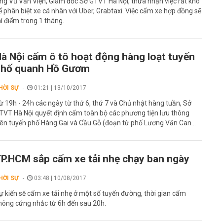
ng Vũ Văn Viện, Giám đốc Sở GTVT Hà Nội, thừa nhận việc rất khó
ể phân biệt xe cá nhân với Uber, Grabtaxi. Việc cấm xe hợp đồng sẽ
hí điểm trong 1 tháng.
à Nội cấm ô tô hoạt động hàng loạt tuyến
phố quanh Hồ Gươm
HỜI SỰ
01:21 | 13/10/2017
ừ 19h - 24h các ngày từ thứ 6, thứ 7 và Chủ nhật hàng tuần, Sở
TVT Hà Nội quyết định cấm toàn bộ các phương tiện lưu thông
rên tuyến phố Hàng Gai và Cầu Gỗ (đoạn từ phố Lương Văn Can...
P.HCM sắp cấm xe tải nhẹ chạy ban ngày
HỜI SỰ
03:48 | 10/08/2017
ự kiến sẽ cấm xe tải nhẹ ở một số tuyến đường, thời gian cấm
hông cứng nhắc từ 6h đến sau 20h.