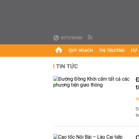
0975798489
QUY HOẠCH
THỊ TRƯỜNG
DỰ 
TIN TỨC
Đ
t
T
S
t
C