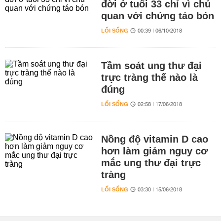
đời ở tuổi 33 chỉ vì chủ
quan với chứng táo bón
LỐI SỐNG
00:39 | 06/10/2018
Tầm soát ung thư đại
trực tràng thế nào là
đúng
LỐI SỐNG
02:58 | 17/06/2018
Nồng độ vitamin D cao
hơn làm giảm nguy cơ
mắc ung thư đại trực
tràng
LỐI SỐNG
03:30 | 15/06/2018