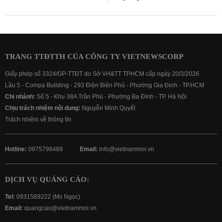
TRANG TTĐTTH CỦA CÔNG TY VIETNEWSCORP
Giấy phép số 3324/GP-TTĐT do Sở VH&TT TPHCM cấp ngày 20/3/2026
Lầu 5 - Compa Building - 293 Điện Biên Phủ - Phường Gia Định - TP.HCM
Chi nhánh:
Số 5 - Khu 38A Trần Phú - Phường Ba Đình - TP. Hà Nội
Chịu trách nhiệm nội dung:
Nguyễn Minh Quyết
Trách nhiệm về thông tin
Hotline:
0975798489
Email:
info@vietnammoi.vn
DỊCH VỤ QUẢNG CÁO:
Tel:
0931589222 (Ms Ngọc)
Email:
quangcao@vietnammoi.vn