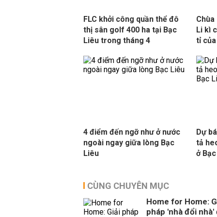
FLC khởi công quần thể đô
Chùa 
thị sân golf 400 ha tại Bạc
Li kì
Liêu trong tháng 4
tỉ củ
4 điểm đến ngỡ như ở nước
Dự bá
ngoài ngay giữa lòng Bạc
tả he
Liêu
ở Bạc
CÙNG CHUYÊN MỤC
Home for Home: Gi
pháp 'nhà đổi nhà'