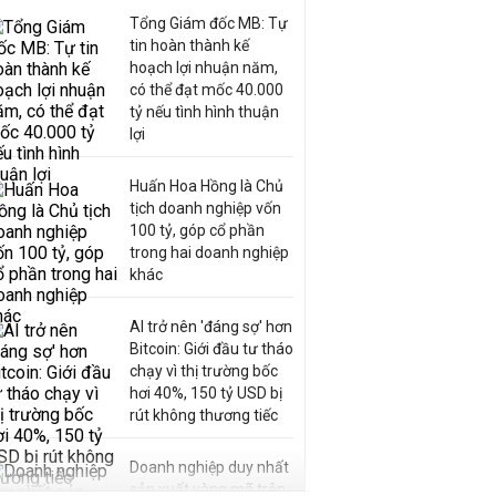
Tổng Giám đốc MB: Tự
tin hoàn thành kế
hoạch lợi nhuận năm,
có thể đạt mốc 40.000
tỷ nếu tình hình thuận
lợi
Huấn Hoa Hồng là Chủ
tịch doanh nghiệp vốn
100 tỷ, góp cổ phần
trong hai doanh nghiệp
khác
AI trở nên 'đáng sợ' hơn
Bitcoin: Giới đầu tư tháo
chạy vì thị trường bốc
hơi 40%, 150 tỷ USD bị
rút không thương tiếc
Doanh nghiệp duy nhất
sản xuất vàng mã trên