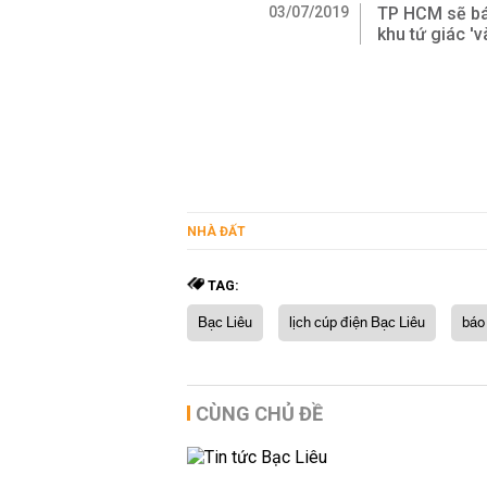
03/07/2019
TP HCM sẽ bá
khu tứ giác 'v
NHÀ ĐẤT
TAG:
Bạc Liêu
lịch cúp điện Bạc Liêu
báo
CÙNG CHỦ ĐỀ