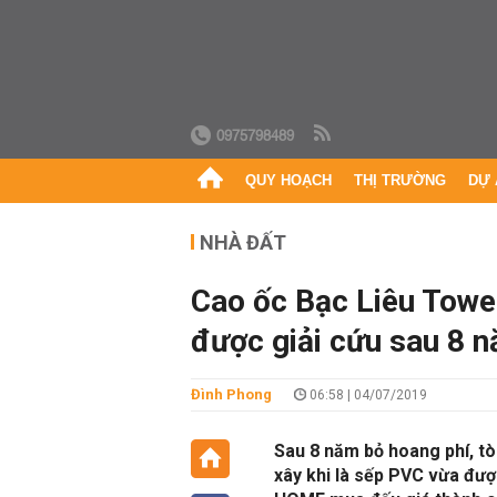
0975798489
QUY HOẠCH
THỊ TRƯỜNG
DỰ 
NHÀ ĐẤT
Cao ốc Bạc Liêu Tower
được giải cứu sau 8 
Đình Phong
06:58 | 04/07/2019
Sau 8 năm bỏ hoang phí, t
xây khi là sếp PVC vừa đượ