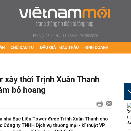
Hà Nội 28.14 °C
|
11:16AM, 06/08/2026
ÁN
CHỦ ĐẦU TƯ
ĐẤU GIÁ - ĐẤU THẦU
KINH DOANH
 xây thời Trịnh Xuân Thanh
năm bỏ hoang
òa nhà Bạc Liêu Tower được Trịnh Xuân Thanh cho
c Công ty TNHH Dịch vụ thương mại - kĩ thuật VP