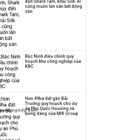
đến Shark Tam, Khải Silk: Ai
‘phất lên’ trong tháng 8,
cũng muốn lấn sân bất động
nhóm ngành nào có
sản
tiềm năng dẫn sóng?
Bắc Ninh điều chỉnh quy
hoạch khu công nghiệp của
KBC
Hơn 49ha đất gần Bãi
Trường quy hoạch cho dự
án Phú Quốc Housing và
bóng dáng của MIK Group