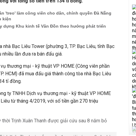
g với tổng số tiền trên 134 tỉ đồng.
án 'treo' làm công viên cho dân, chính quyền Đà Nẵng
p kiện
y dựng Khu kinh tế Vân Đồn theo hướng phát triển
òa nhà Bạc Liêu Tower (phường 3, TP. Bạc Liêu, tỉnh Bạc
 nhiều lần đưa ra bán đấu giá.
 vụ thương mại - kỹ thuật VP HOME (Công viên phần
P. HCM) đã mua đấu giá thành công tòa nhà Bạc Liêu
34 tỉ đồng.
Công ty TNHH Dịch vụ thương mại - kỹ thuật VP HOME
c Liêu từ tháng 4/2019, với số tiền gần 270 triệu