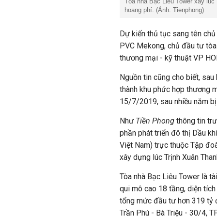
Tòa nhà Bạc Liêu Tower xây lúc
hoang phí. (Ảnh: Tienphong)
Dự kiến thủ tục sang tên chủ 
PVC Mekong, chủ đầu tư tòa
thương mại - kỹ thuật VP H
Nguồn tin cũng cho biết, sau
thành khu phức hợp thương m
15/7/2019, sau nhiều năm bị
Như
Tiền Phong
thông tin tr
phần phát triển đô thị Dầu k
Việt Nam) trực thuộc Tập đo
xây dựng lúc Trịnh Xuân Tha
Tòa nhà Bạc Liêu Tower là tà
qui mô cao 18 tầng, diện tíc
tổng mức đầu tư hơn 319 tỷ đ
Trần Phú - Bà Triệu - 30/4, T