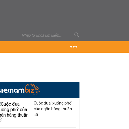
Cuộc đua 'xuống phố'
của ngân hàng thuần
số