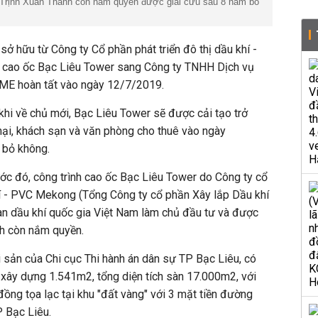
 Trịnh Xuân Thanh còn nắm quyền được giải cứu sau 8 năm bỏ
sở hữu từ Công ty Cổ phần phát triển đô thị dầu khí -
 cao ốc Bạc Liêu Tower sang Công ty TNHH Dịch vụ
OME hoàn tất vào ngày 12/7/2019.
 khi về chủ mới, Bạc Liêu Tower sẽ được cải tạo trở
ại, khách sạn và văn phòng cho thuê vào ngày
 bỏ không.
ước đó, công trình cao ốc Bạc Liêu Tower do Công ty cổ
hí - PVC Mekong (Tổng Công ty cổ phần Xây lắp Dầu khí
àn dầu khí quốc gia Việt Nam làm chủ đầu tư và được
nh còn nắm quyền.
i sản của Chi cục Thi hành án dân sự TP Bạc Liêu, có
h xây dựng 1.541m2, tổng diện tích sàn 17.000m2, với
ồng tọa lạc tại khu "đất vàng" với 3 mặt tiền đường
P Bạc Liêu.