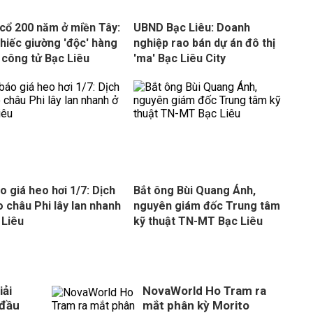
cổ 200 năm ở miền Tây:
UBND Bạc Liêu: Doanh
 chiếc giường 'độc' hàng
nghiệp rao bán dự án đô thị
a công tử Bạc Liêu
'ma' Bạc Liêu City
o giá heo hơi 1/7: Dịch
Bắt ông Bùi Quang Ánh,
o châu Phi lây lan nhanh
nguyên giám đốc Trung tâm
 Liêu
kỹ thuật TN-MT Bạc Liêu
ải
NovaWorld Ho Tram ra
 đầu
mắt phân kỳ Morito