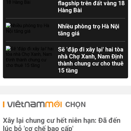
flagship trên đất vàng 18
Hàng Bài
Nhiều phòng trọ Hà Nội
tăng giá
Sẽ 'đập đi xây lại' hai tòa
nhà Chợ Xanh, Nam Định
thành chung cư cho thuê
15 tầng
CHỌN
Xây lại chung cư hết niên hạn: Đã đến
lúc bỏ 'cơ chế bao cấp'