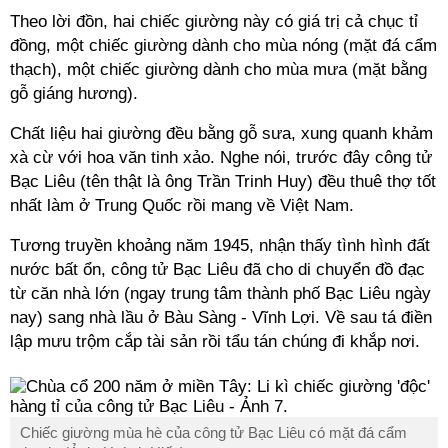
Theo lời đồn, hai chiếc giường này có giá trị cả chục
tỉ
đồng, một chiếc giường dành cho mùa nóng (mặt đá cẩm
thạch), một chiếc giường dành cho mùa mưa (mặt bằng
gỗ giáng hương).
Chất liệu hai giường đều bằng gỗ sưa, xung quanh khảm
xà cừ với hoa văn tinh xảo. Nghe nói, trước đây công tử
Bạc Liêu (tên thật là ông Trần Trinh Huy) đều thuê thợ tốt
nhất làm ở Trung Quốc rồi mang về Việt Nam.
Tương truyền khoảng năm 1945, nhận thấy tình hình đất
nước bất ổn, công tử Bạc Liêu đã cho di chuyển đồ đạc
từ căn nhà lớn (ngay trung tâm thành phố Bạc Liêu ngày
nay) sang nhà lầu ở Bàu Sàng - Vĩnh Lợi. Về sau tá điền
lập mưu trộm cắp tài sản rồi tẩu tán chúng đi khắp nơi.
Chiếc giường mùa hè của công tử Bạc Liêu có mặt đá cẩm