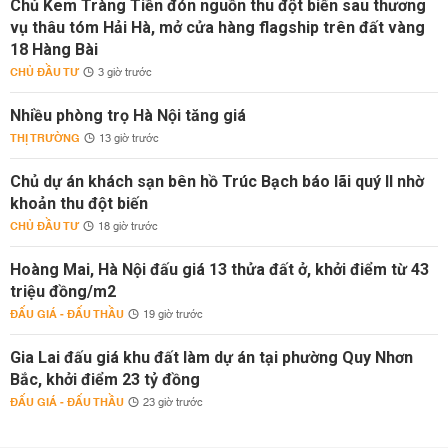
Chủ Kem Tràng Tiền đón nguồn thu đột biến sau thương
vụ thâu tóm Hải Hà, mở cửa hàng flagship trên đất vàng
18 Hàng Bài
CHỦ ĐẦU TƯ
3 giờ trước
Nhiều phòng trọ Hà Nội tăng giá
THỊ TRƯỜNG
13 giờ trước
Chủ dự án khách sạn bên hồ Trúc Bạch báo lãi quý II nhờ
khoản thu đột biến
CHỦ ĐẦU TƯ
18 giờ trước
Hoàng Mai, Hà Nội đấu giá 13 thửa đất ở, khởi điểm từ 43
triệu đồng/m2
ĐẤU GIÁ - ĐẤU THẦU
19 giờ trước
Gia Lai đấu giá khu đất làm dự án tại phường Quy Nhơn
Bắc, khởi điểm 23 tỷ đồng
ĐẤU GIÁ - ĐẤU THẦU
23 giờ trước