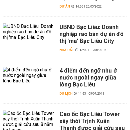
DỰ ÁN
14:55 | 23/03/2022
UBND Bạc Liêu: Doanh
nghiệp rao bán dự án đô
thị 'ma' Bạc Liêu City
NHÀ ĐẤT
12:02 | 16/08/2019
4 điểm đến ngỡ như ở
nước ngoài ngay giữa
lòng Bạc Liêu
DU LỊCH
11:53 | 09/07/2019
Cao ốc Bạc Liêu Tower
xây thời Trịnh Xuân
Thanh được giải cứu sau