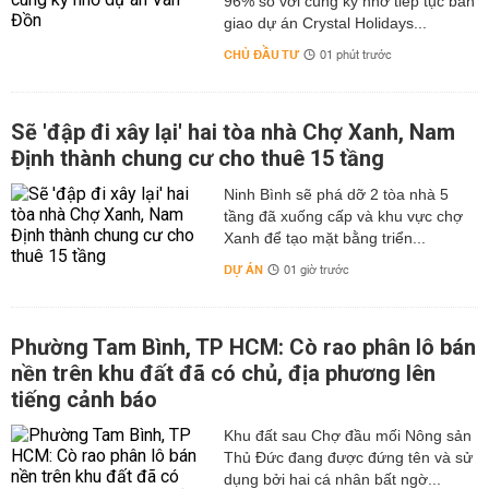
96% so với cùng kỳ nhờ tiếp tục bàn
giao dự án Crystal Holidays...
CHỦ ĐẦU TƯ
01 phút trước
Sẽ 'đập đi xây lại' hai tòa nhà Chợ Xanh, Nam
Định thành chung cư cho thuê 15 tầng
Ninh Bình sẽ phá dỡ 2 tòa nhà 5
tầng đã xuống cấp và khu vực chợ
Xanh để tạo mặt bằng triển...
DỰ ÁN
01 giờ trước
Phường Tam Bình, TP HCM: Cò rao phân lô bán
nền trên khu đất đã có chủ, địa phương lên
tiếng cảnh báo
Khu đất sau Chợ đầu mối Nông sản
Thủ Đức đang được đứng tên và sử
dụng bởi hai cá nhân bất ngờ...