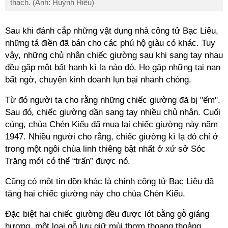
thạch. (Ảnh: Huỳnh Hiếu)
Sau khi đánh cắp những vật dụng nhà công tử Bạc Liêu,
những tá điền đã bán cho các phú hộ giàu có khác. Tuy
vậy, những chủ nhân chiếc giường sau khi sang tay nhau
đều gặp một bất hạnh
kì
lạ nào đó. Họ gặp những tai nạn
bất ngờ, chuyện kinh doanh lụn bại nhanh chóng.
Từ đó người ta cho rằng những chiếc giường đã bị "ếm".
Sau đó, chiếc giường dần sang tay nhiều chủ nhân. Cuối
cùng, chùa Chén Kiểu đã mua lại chiếc giường này năm
1947. Nhiều người cho rằng, chiếc giường
kì
lạ đó chỉ ở
trong một ngôi chùa linh thiêng bật nhất ở xứ sở Sóc
Trăng mới có thể “trấn” được nó.
Cũng có một tin đồn khác là chính công tử Bạc Liêu đã
tặng hai chiếc giường này cho chùa Chén Kiểu.
Đặc biệt hai chiếc giường đều được lót bằng gỗ giáng
hương, một loại gỗ lưu giữ mùi thơm thoang thoảng