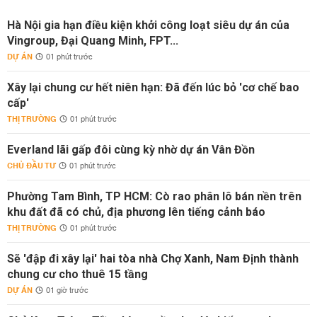
Hà Nội gia hạn điều kiện khởi công loạt siêu dự án của
Vingroup, Đại Quang Minh, FPT...
DỰ ÁN
01 phút trước
Xây lại chung cư hết niên hạn: Đã đến lúc bỏ 'cơ chế bao
cấp'
THỊ TRƯỜNG
01 phút trước
Everland lãi gấp đôi cùng kỳ nhờ dự án Vân Đồn
CHỦ ĐẦU TƯ
01 phút trước
Phường Tam Bình, TP HCM: Cò rao phân lô bán nền trên
khu đất đã có chủ, địa phương lên tiếng cảnh báo
THỊ TRƯỜNG
01 phút trước
Sẽ 'đập đi xây lại' hai tòa nhà Chợ Xanh, Nam Định thành
chung cư cho thuê 15 tầng
DỰ ÁN
01 giờ trước