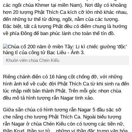
các ngôi chùa Khmer tại miền Nam). Nơi đây có khoảng
hơn 20 tượng Phật Thích Ca kích cỡ lớn nhỏ khác nhau,
đến những tư thế từ đứng, ngồi, nằm của các tượng.
Đặc biệt, tất cả tượng Phật đều có điểm chung là hướng
về phía Đông để ban phúc lành cho toàn thể tín đồ.
Khuôn viên chùa Chén Kiểu
Riêng chánh điện có 16 hàng cột chống đỡ, với những
hình ảnh kể về cuộc đời Phật Thích Ca từ khi sinh ra đến
lúc nhập niết bàn thành Phật. Trên mỗi góc nhọn chùa
đều mô tả hình tượng rắn Nagar tinh xảo.
Giữa sân chùa có hình tượng rắn Nagar 5 đầu sặc sỡ
che nắng cho tượng Phật Thích Ca. Ngoài biểu tượng
rắn Nagar ở chùa Chén Kiểu còn có tượng các tiên nữ,
thần Krud, thần sư tử... những vị thần đặc trưng văn hóa