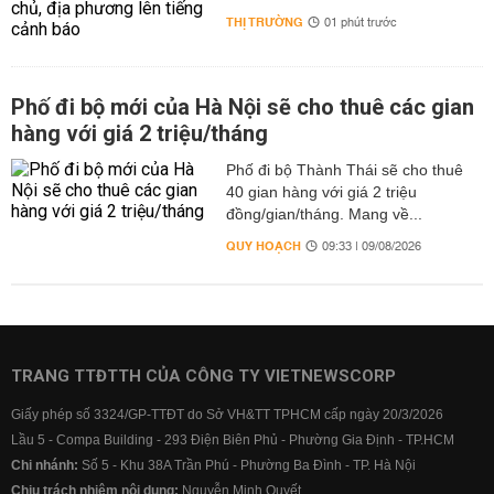
THỊ TRƯỜNG
01 phút trước
Phố đi bộ mới của Hà Nội sẽ cho thuê các gian
hàng với giá 2 triệu/tháng
Phố đi bộ Thành Thái sẽ cho thuê
40 gian hàng với giá 2 triệu
đồng/gian/tháng. Mang về...
QUY HOẠCH
09:33 | 09/08/2026
TRANG TTĐTTH CỦA CÔNG TY VIETNEWSCORP
Giấy phép số 3324/GP-TTĐT do Sở VH&TT TPHCM cấp ngày 20/3/2026
Lầu 5 - Compa Building - 293 Điện Biên Phủ - Phường Gia Định - TP.HCM
Chi nhánh:
Số 5 - Khu 38A Trần Phú - Phường Ba Đình - TP. Hà Nội
Chịu trách nhiệm nội dung:
Nguyễn Minh Quyết