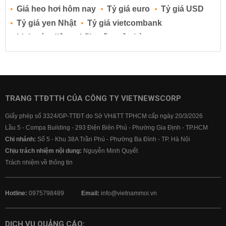
Giá heo hơi hôm nay
Tỷ giá euro
Tỷ giá USD
Tỷ giá yen Nhật
Tỷ giá vietcombank
Lịch cúp điện
Lãi suất ngân hàng
Lãi suất tiết kiệm
Lãi suất tiền gửi
Lãi suất ngân hàng Agribank
Lãi suất ngân hàng Sacombank
Lãi suất ngân hàng BIDV
TRANG TTĐTTH CỦA CÔNG TY VIETNEWSCORP
Lãi suất ngân hàng Vietinbank
Giấy phép số 3324/GP-TTĐT do Sở VH&TT TPHCM cấp ngày 20/3/2026
Lãi suất ngân hàng Vietcombank
Lầu 5 - Compa Building - 293 Điện Biên Phủ - Phường Gia Định - TP.HCM
Chi nhánh:
Số 5 - Khu 38A Trần Phú - Phường Ba Đình - TP. Hà Nội
Chịu trách nhiệm nội dung:
Nguyễn Minh Quyết
Trách nhiệm về thông tin
Hotline:
0975798489
Email:
info@vietnammoi.vn
DỊCH VỤ QUẢNG CÁO: