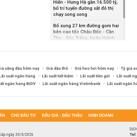
Hiến - Hưng Hà gần 16.500 tỷ,
bố trí tuyến đường sắt đô thị
chạy song song
Bổ sung 27 km đường gom hai
bên cao tốc Châu Đốc - Cần
Thơ - Sóc Trăng, hoàn thành
sau một năm
Khánh Hòa đề xuất làm khu đô
thị hỗn hợp hơn 49.000 tỷ đồng
iá xăng dầu hôm nay
Giá dầu thô
Giá heo hơi hôm nay
Tỷ giá e
Lãi suất ngân hàng
Lãi suất tiết kiệm
Lãi suất tiền gửi
Lãi suất n
uất ngân hàng BIDV
Lãi suất ngân hàng Vietinbank
Lãi suất ngân 
ÁN
CHỦ ĐẦU TƯ
ĐẤU GIÁ - ĐẤU THẦU
KINH DOANH
DỊC
cấp ngày 20/3/2026
Tel: