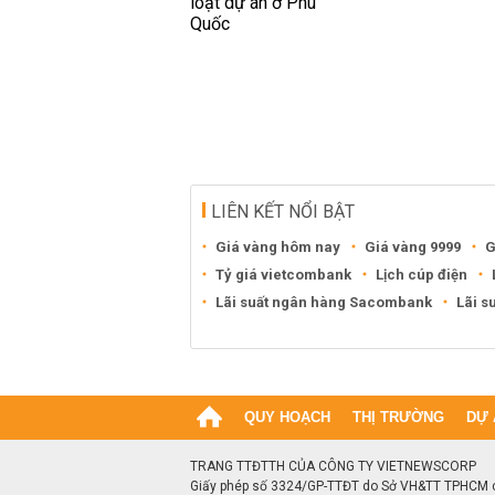
LIÊN KẾT NỔI BẬT
Giá vàng hôm nay
Giá vàng 9999
G
Tỷ giá vietcombank
Lịch cúp điện
Lãi suất ngân hàng Sacombank
Lãi s
QUY HOẠCH
THỊ TRƯỜNG
DỰ 
TRANG TTĐTTH CỦA CÔNG TY VIETNEWSCORP
Giấy phép số 3324/GP-TTĐT do Sở VH&TT TPHCM 