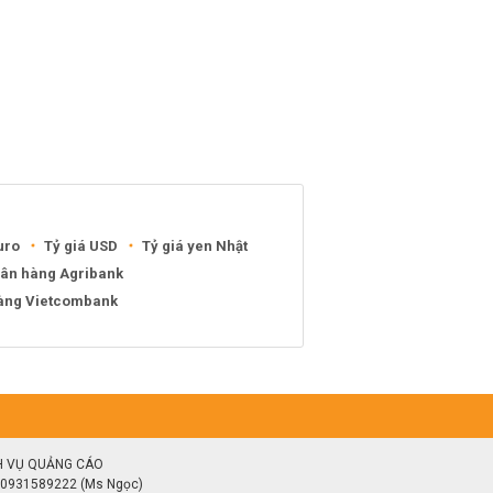
uro
Tỷ giá USD
Tỷ giá yen Nhật
gân hàng Agribank
hàng Vietcombank
H VỤ QUẢNG CÁO
0931589222 (Ms Ngọc)