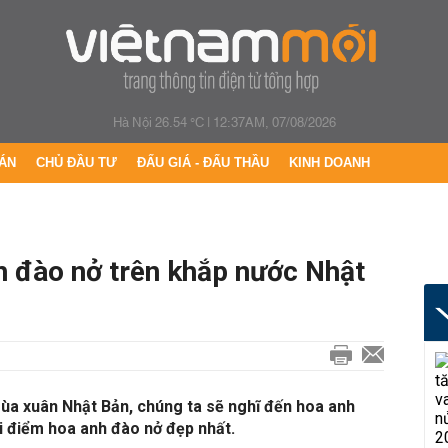
Hà Nội 26.54 °C
|
12:37AM, 07/08/2026
ÁN
CHỦ ĐẦU TƯ
ĐẤU GIÁ - ĐẤU THẦU
KINH DOANH
h đào nở trên khắp nước Nhật
ùa xuân Nhật Bản, chúng ta sẽ nghĩ đến hoa anh
ời điểm hoa anh đào nở đẹp nhất.