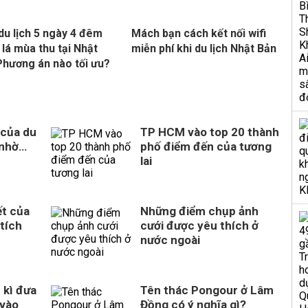
du lịch 5 ngày 4 đêm
Mách bạn cách kết nối wifi
lá mùa thu tại Nhật
miễn phí khi du lịch Nhật Bản
Phương án nào tối ưu?
 của du
TP HCM vào top 20 thành
 nhờ…
phố điểm đến của tương
lai
ết của
Những điểm chụp ảnh
tích
cưới được yêu thích ở
nước ngoài
 kì đưa
Tên thác Pongour ở Lâm
vào
Đồng có ý nghĩa gì?