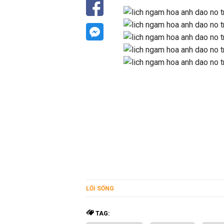
Thời gian hoa anh đào nở tại Nhật khác nhau tùy vào t
năm 2016, 2017 và dự kiến hoa nở năm 2018 để các 
LỐI SỐNG
TAG: