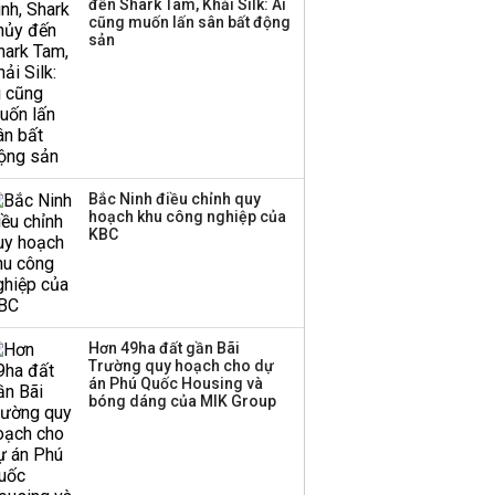
đến Shark Tam, Khải Silk: Ai
triển quỹ hưu trí: Từ tiết
cũng muốn lấn sân bất động
kiệm gia đình thành
sản
nguồn cấp vốn dài hạn
và kinh nghiệm từ
Malaysia
Bắc Ninh điều chỉnh quy
hoạch khu công nghiệp của
KBC
Hơn 49ha đất gần Bãi
Trường quy hoạch cho dự
án Phú Quốc Housing và
bóng dáng của MIK Group