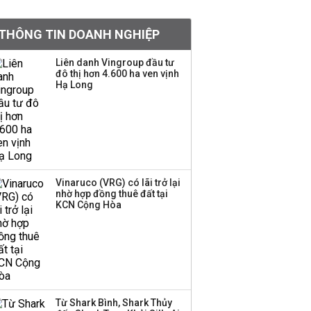
BIDV sắp phát hành
THÔNG TIN DOANH NGHIỆP
gần 500 triệu cổ phiếu,
tăng vốn lên gần
Liên danh Vingroup đầu tư
77.800 tỷ
đô thị hơn 4.600 ha ven vịnh
Hạ Long
Dàn lãnh đạo GenZ nhà
Vingroup,
Techcombank,
VPBank, PC1: Người
nắm 10.000 tỷ đồng cổ
phiếu, người làm chủ
Vinaruco (VRG) có lãi trở lại
tịch ở tuổi 27
nhờ hợp đồng thuê đất tại
KCN Cộng Hòa
Lãnh đạo Vinamilk:
Tăng quy mô đàn bò
thêm 8.000 con, đã
chốt giá nguyên liệu
đến tháng 11
Từ Shark Bình, Shark Thủy
Việt Nam muốn phát