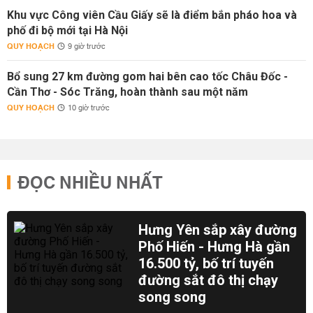
Khu vực Công viên Cầu Giấy sẽ là điểm bắn pháo hoa và
phố đi bộ mới tại Hà Nội
QUY HOẠCH
9 giờ trước
Bổ sung 27 km đường gom hai bên cao tốc Châu Đốc -
Cần Thơ - Sóc Trăng, hoàn thành sau một năm
QUY HOẠCH
10 giờ trước
ĐỌC NHIỀU NHẤT
Hưng Yên sắp xây đường
Phố Hiến - Hưng Hà gần
16.500 tỷ, bố trí tuyến
đường sắt đô thị chạy
song song