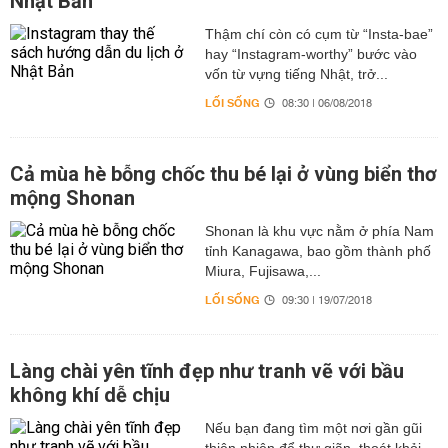
Nhật Bản
Thậm chí còn có cụm từ “Insta-bae”
hay “Instagram-worthy” bước vào
vốn từ vựng tiếng Nhật, trở...
LỐI SỐNG
08:30 | 06/08/2018
Cả mùa hè bỗng chốc thu bé lại ở vùng biển thơ
mộng Shonan
Shonan là khu vực nằm ở phía Nam
tỉnh Kanagawa, bao gồm thành phố
Miura, Fujisawa,...
LỐI SỐNG
09:30 | 19/07/2018
Làng chài yên tĩnh đẹp như tranh vẽ với bầu
không khí dễ chịu
Nếu bạn đang tìm một nơi gần gũi