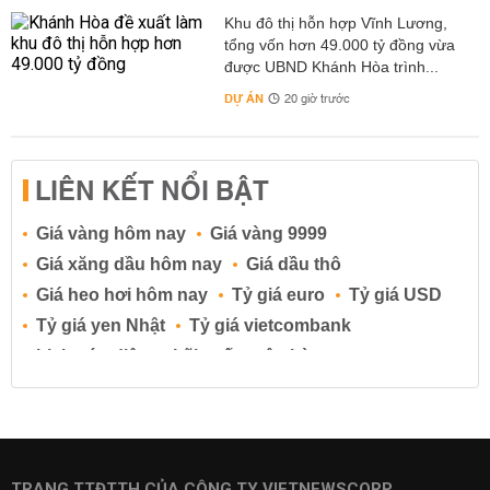
Khu đô thị hỗn hợp Vĩnh Lương,
tổng vốn hơn 49.000 tỷ đồng vừa
được UBND Khánh Hòa trình...
DỰ ÁN
20 giờ trước
LIÊN KẾT NỔI BẬT
Giá vàng hôm nay
Giá vàng 9999
Giá xăng dầu hôm nay
Giá dầu thô
Giá heo hơi hôm nay
Tỷ giá euro
Tỷ giá USD
Tỷ giá yen Nhật
Tỷ giá vietcombank
Lịch cúp điện
Lãi suất ngân hàng
Lãi suất tiết kiệm
Lãi suất tiền gửi
Lãi suất ngân hàng Agribank
Lãi suất ngân hàng Sacombank
Lãi suất ngân hàng BIDV
TRANG TTĐTTH CỦA CÔNG TY VIETNEWSCORP