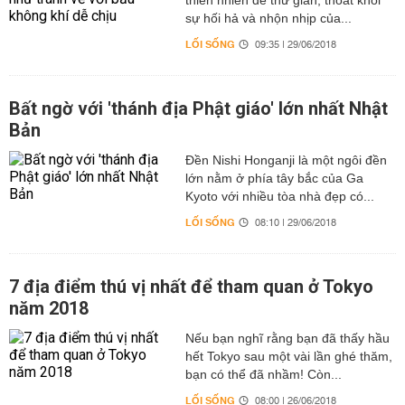
thiên nhiên để thư giãn, thoát khỏi
sự hối hả và nhộn nhịp của...
LỐI SỐNG
09:35 | 29/06/2018
Bất ngờ với 'thánh địa Phật giáo' lớn nhất Nhật
Bản
Đền Nishi Honganji là một ngôi đền
lớn nằm ở phía tây bắc của Ga
Kyoto với nhiều tòa nhà đẹp có...
LỐI SỐNG
08:10 | 29/06/2018
7 địa điểm thú vị nhất để tham quan ở Tokyo
năm 2018
Nếu bạn nghĩ rằng bạn đã thấy hầu
hết Tokyo sau một vài lần ghé thăm,
bạn có thể đã nhầm! Còn...
LỐI SỐNG
08:00 | 26/06/2018