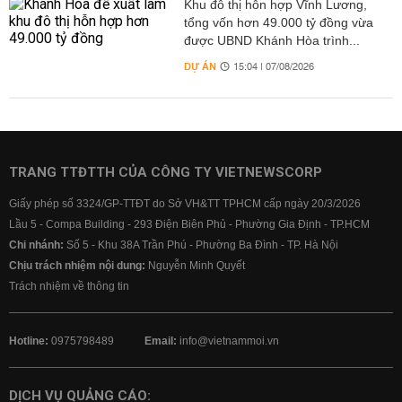
Khu đô thị hỗn hợp Vĩnh Lương,
tổng vốn hơn 49.000 tỷ đồng vừa
được UBND Khánh Hòa trình...
DỰ ÁN
15:04 | 07/08/2026
TRANG TTĐTTH CỦA CÔNG TY VIETNEWSCORP
Giấy phép số 3324/GP-TTĐT do Sở VH&TT TPHCM cấp ngày 20/3/2026
Lầu 5 - Compa Building - 293 Điện Biên Phủ - Phường Gia Định - TP.HCM
Chi nhánh:
Số 5 - Khu 38A Trần Phú - Phường Ba Đình - TP. Hà Nội
Chịu trách nhiệm nội dung:
Nguyễn Minh Quyết
Trách nhiệm về thông tin
Hotline:
0975798489
Email:
info@vietnammoi.vn
DỊCH VỤ QUẢNG CÁO: