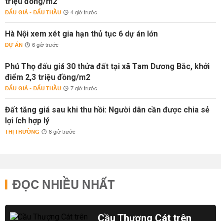
triệu đồng/m2
ĐẤU GIÁ - ĐẤU THẦU
4 giờ trước
Hà Nội xem xét gia hạn thủ tục 6 dự án lớn
DỰ ÁN
6 giờ trước
Phú Thọ đấu giá 30 thửa đất tại xã Tam Dương Bắc, khởi
điểm 2,3 triệu đồng/m2
ĐẤU GIÁ - ĐẤU THẦU
7 giờ trước
Đất tăng giá sau khi thu hồi: Người dân cần được chia sẻ
lợi ích hợp lý
THỊ TRƯỜNG
8 giờ trước
ĐỌC NHIỀU NHẤT
Cầu Thượng Cát trên