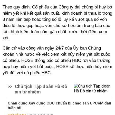
Theo quy định, Cổ phiếu của Công ty đại chúng bị huỷ bỏ
niêm yết khi kết quả sản xuất, kinh doanh bị thua lỗ trong
3 năm liên tiếp hoặc tổng số lỗ luỹ kế vượt qua số vốn
điều lệ thực góp hoặc vốn chủ sở hữu âm trong báo cáo
tài chính kiểm toán năm gần nhất trước thời điểm xem
xét.
Căn cứ vào công văn ngày 24/7 của Ủy ban Chứng
khoán Nhà nước về việc xem xét hủy niêm yết bắt buộc
cổ phiếu, HOSE thông báo cổ phiếu HBC rơi vào trường
hợp hủy niêm yết bắt buộc, HOSE sẽ thực hiện hủy niêm
yết đối với cổ phiếu HBC.
>>
Chủ tịch Tập đoàn Hà Đô
xin từ nhiệm
Chân dung Xây dựng CDC chuẩn bị chào sàn UPCoM đầu
tuần tới