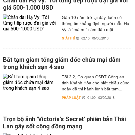
Chân dài Hạ Vy: 'Tôi từng tiếp rượu đại gia với
giá 500-1.000 USD'
Gần 10 năm trở lại đây, luôn có
thông tin khẳng định người mẫu Hạ
Vy là “má mì” cầm đầu một...
GIẢI TRÍ
02:10 | 05/03/2018
Bắt tạm giam tổng giám đốc chứa mại dâm
trong khách sạn 4 sao
Tối 2.2, Cơ quan CSĐT Công an
tỉnh Khánh Hòa cho biết chiều cùng
ngày đã thi hành lệnh bắt tạm...
PHÁP LUẬT
01:00 | 03/02/2018
Trọn bộ ảnh 'Victoria’s Secret' phiên bản Thái
Lan gây sốt cộng đồng mạng