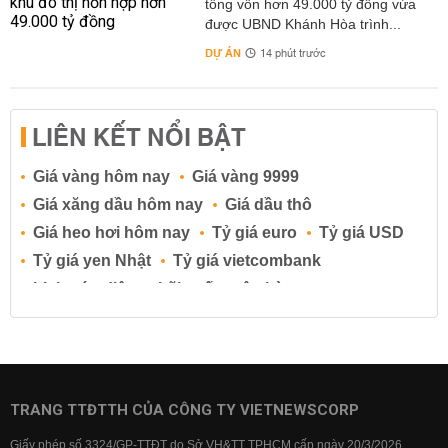
tổng vốn hơn 49.000 tỷ đồng vừa
được UBND Khánh Hòa trình...
DỰ ÁN
14 phút trước
LIÊN KẾT NỔI BẬT
Giá vàng hôm nay
Giá vàng 9999
Giá xăng dầu hôm nay
Giá dầu thô
Giá heo hơi hôm nay
Tỷ giá euro
Tỷ giá USD
Tỷ giá yen Nhật
Tỷ giá vietcombank
Lịch cúp điện
Lãi suất ngân hàng
Lãi suất tiết kiệm
Lãi suất tiền gửi
Lãi suất ngân hàng Agribank
Lãi suất ngân hàng Sacombank
Lãi suất ngân hàng BIDV
TRANG TTĐTTH CỦA CÔNG TY VIETNEWSCORP
Lãi suất ngân hàng Vietinbank
Giấy phép số 3324/GP-TTĐT do Sở VH&TT TPHCM cấp ngày 20/3/2026