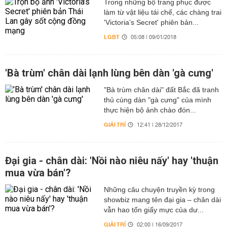
Trong những bộ trang phục được
làm từ vật liệu tái chế, các chàng trai
'Victoria’s Secret' phiên bản...
LGBT
05:08 | 09/01/2018
'Bà trùm' chân dài lạnh lùng bên dàn 'gà cưng'
"Bà trùm chân dài" đất Bắc đã tranh
thủ cùng dàn "gà cưng" của mình
thực hiện bộ ảnh chào đón...
GIẢI TRÍ
12:41 | 28/12/2017
Đại gia - chân dài: 'Nồi nào niêu nấy' hay 'thuận
mua vừa bán'?
Những câu chuyện truyền kỳ trong
showbiz mang tên đại gia – chân dài
vẫn hao tốn giấy mực của dư...
GIẢI TRÍ
02:00 | 16/09/2017