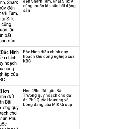
đến Shark Tam, Khải Silk: Ai
cũng muốn lấn sân bất động
Thị trường thường
sản
‘phất lên’ trong tháng 8,
nhóm ngành nào có
tiềm năng dẫn sóng?
Bắc Ninh điều chỉnh quy
hoạch khu công nghiệp của
KBC
Hà Nội: Thanh niên tình
Hơn 49ha đất gần Bãi
nguyện phát nước miễn phí,
Trường quy hoạch cho dự
án Phú Quốc Housing và
tiếp sức cho thí sinh thi...
bóng dáng của MIK Group
ĐÔ THỊ
14:44 | 25/06/2019