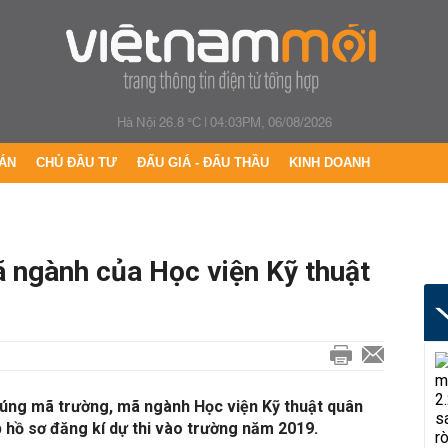
Hà Nội 26.8 °C
|
04:03PM, 06/08/2026
ÁN
CHỦ ĐẦU TƯ
ĐẤU GIÁ - ĐẤU THẦU
KINH DOANH
ã ngành của Học viện Kỹ thuật
đúng mã trường, mã ngành Học viện Kỹ thuật quân
 hồ sơ đăng kí dự thi vào trường năm 2019.