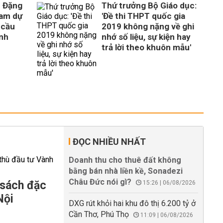
c Đặng
Thứ trưởng Bộ Giáo dục:
ham dự
'Đề thi THPT quốc gia
y cầu
2019 không nặng về ghi
inh
nhớ số liệu, sự kiện hay
trả lời theo khuôn mẫu'
ĐỌC NHIỀU NHẤT
Doanh thu cho thuê đất không
bằng bán nhà liền kề, Sonadezi
Châu Đức nói gì?
 sách đặc
15:26 | 06/08/2026
Nội
DXG rút khỏi hai khu đô thị 6.200 tỷ ở
Cần Thơ, Phú Thọ
11:09 | 06/08/2026