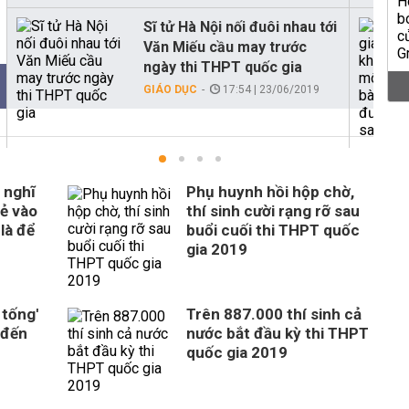
Sĩ tử Hà Nội nối đuôi nhau tới
Văn Miếu cầu may trước
ngày thi THPT quốc gia
GIÁO DỤC
17:54 | 23/06/2019
 nghĩ
Phụ huynh hồi hộp chờ,
rẻ vào
thí sinh cười rạng rỡ sau
là để
buổi cuối thi THPT quốc
gia 2019
 tống'
Trên 887.000 thí sinh cả
 đến
nước bắt đầu kỳ thi THPT
quốc gia 2019