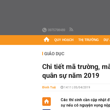
0975798489
QUY HOẠCH
THỊ TRƯỜNG
DỰ 
GIÁO DỤC
Chi tiết mã trường, m
quân sự năm 2019
Đình Tuệ
14:11 | 05/04/2019
Các thí sinh cần cập nhật 
sự nếu có nguyện vọng nộp