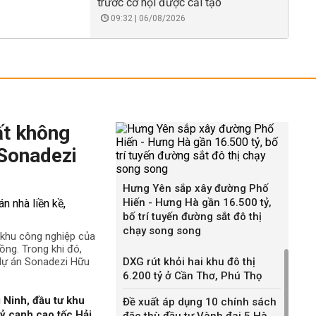
trước cơ hội được cải tạo
09:32 | 06/08/2026
ất không
 Sonadezi
Hưng Yên sắp xây đường Phố
Hiến - Hưng Hà gần 16.500 tỷ,
bố trí tuyến đường sắt đô thị
chạy song song
ê khu công nghiệp của
ng. Trong khi đó,
 dự án Sonadezi Hữu
DXG rút khỏi hai khu đô thị
6.200 tỷ ở Cần Thơ, Phú Thọ
 Ninh, đầu tư khu
Đề xuất áp dụng 10 chính sách
ỷ cạnh cao tốc Hải