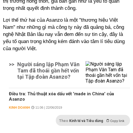
thị trường nông thôn, giá bán gần như là yếu tố quan
trọng nhất quyết định thành công.
Lợi thế thứ hai của Asanzo là một "thương hiệu Việt
Nam" như những gì mà công ty này đã quảng bá, công
nghệ Nhật Bản lâu nay vẫn đem đến sự tin cậy, đây là
yếu tố quan trọng không kém đánh vào tâm
lí
tiêu dùng
của người Việt.
>>
Người sáng lập Phạm Văn
Tam đã thoái gần hết vốn
tại Tập đoàn Asanzo?
Điều tra: Thủ thuật xóa dấu vết 'made in China' của
Asanzo
KINH DOANH
11:06 | 22/06/2019
Theo
Kinh tế và Tiêu dùng
Copy link