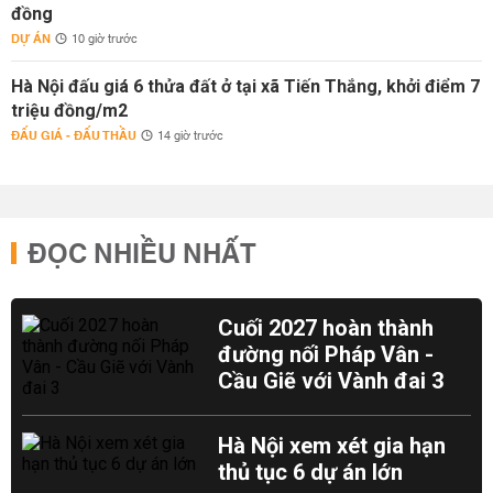
đồng
DỰ ÁN
10 giờ trước
Hà Nội đấu giá 6 thửa đất ở tại xã Tiến Thắng, khởi điểm 7
triệu đồng/m2
ĐẤU GIÁ - ĐẤU THẦU
14 giờ trước
ĐỌC NHIỀU NHẤT
Cuối 2027 hoàn thành
đường nối Pháp Vân -
Cầu Giẽ với Vành đai 3
Hà Nội xem xét gia hạn
thủ tục 6 dự án lớn