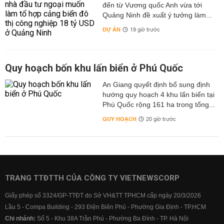
đến từ Vương quốc Anh vừa tới
Quảng Ninh đề xuất ý tưởng làm...
DỰ ÁN
19 giờ trước
Quy hoạch bốn khu lấn biển ở Phú Quốc
An Giang quyết định bổ sung định
hướng quy hoạch 4 khu lấn biển tại
Phú Quốc rộng 161 ha trong tổng...
QUY HOẠCH
20 giờ trước
TRANG TTĐTTH CỦA CÔNG TY VIETNEWSCORP
Giấy phép số 3324/GP-TTĐT do Sở VH&TT TPHCM cấp ngày 20/3/2026
Lầu 5 - Compa Building - 293 Điện Biên Phủ - Phường Gia Định - TP.HCM
Chi nhánh:
Số 5 - Khu 38A Trần Phú - Phường Ba Đình - TP. Hà Nội