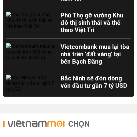
Phú Thọ gỡ vướng Khu
đô thị sinh thái và thể
thao Việt Trì
Vietcombank mua lại tòa
nhà trên 'đất vàng' tại
bến Bạch Đằng
Bắc Ninh sẽ đón dòng
vốn đầu tư gần 7 tỷ USD
CHỌN