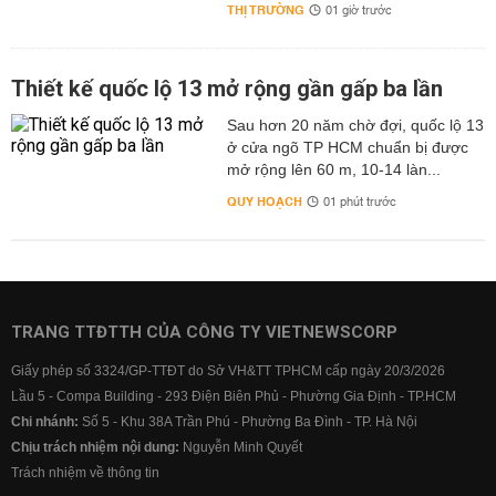
THỊ TRƯỜNG
01 giờ trước
Thiết kế quốc lộ 13 mở rộng gần gấp ba lần
Sau hơn 20 năm chờ đợi, quốc lộ 13
ở cửa ngõ TP HCM chuẩn bị được
mở rộng lên 60 m, 10-14 làn...
QUY HOẠCH
01 phút trước
TRANG TTĐTTH CỦA CÔNG TY VIETNEWSCORP
Giấy phép số 3324/GP-TTĐT do Sở VH&TT TPHCM cấp ngày 20/3/2026
Lầu 5 - Compa Building - 293 Điện Biên Phủ - Phường Gia Định - TP.HCM
Chi nhánh:
Số 5 - Khu 38A Trần Phú - Phường Ba Đình - TP. Hà Nội
Chịu trách nhiệm nội dung:
Nguyễn Minh Quyết
Trách nhiệm về thông tin