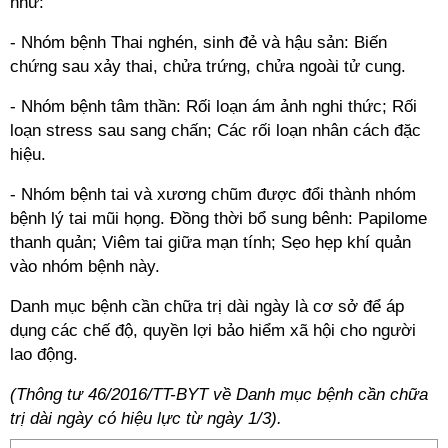
như:
- Nhóm bệnh Thai nghén, sinh đẻ và hậu sản: Biến
chứng sau xảy thai, chửa trứng, chửa ngoài tử cung.
- Nhóm bệnh tâm thần: Rối loạn ám ảnh nghi thức; Rối
loạn stress sau sang chấn; Các rối loạn nhân cách đặc
hiệu.
- Nhóm bệnh tai và xương chũm được đổi thành nhóm
bệnh lý tai mũi họng. Đồng thời bổ sung bênh: Papilome
thanh quản; Viêm tai giữa mạn tính; Sẹo hẹp khí quản
vào nhóm bệnh này.
Danh mục bệnh cần chữa trị dài ngày là cơ sở để áp
dụng các chế độ, quyền lợi bảo hiểm xã hội cho người
lao động.
(Thông tư 46/2016/TT-BYT về Danh mục bệnh cần chữa
trị dài ngày có hiệu lực từ ngày 1/3).